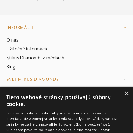
INFORMÁCIE
O nás
Užitočné informácie
Mikuš Diamonds v médiách
Blog
SVET MIKUŠ DIAMONDS
×
VŠETKO O NÁKUPE
Tieto webové stránky používajú súbory
cookie.
KONTAKT
Používame súbory cookie, aby sme vám umožnili pohodlné
prehliadanie webovej stránky a vďaka analýze prevádzky webovej
Naše klenotníctva
stránky neustále zlepšovali jej funkcie, výkon a použiteľnosť.
Súhlasom povolíte používanie cookies, alebo môžete upraviť
Sídlo spoločnosti