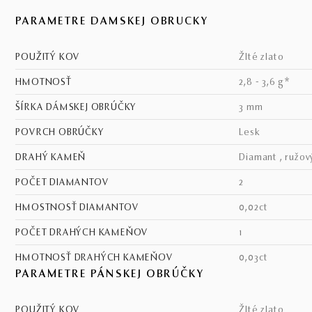
PARAMETRE DÁMSKEJ OBRÚČKY
POUŽITÝ KOV
žlté zlato
HMOTNOSŤ
2,8 - 3,6 g*
ŠÍRKA DÁMSKEJ OBRÚČKY
3 mm
POVRCH OBRÚČKY
lesk
DRAHÝ KAMEŇ
diamant , ružov
POČET DIAMANTOV
2
HMOSTNOSŤ DIAMANTOV
0,02ct
POČET DRAHÝCH KAMEŇOV
1
HMOTNOSŤ DRAHÝCH KAMEŇOV
0,03ct
PARAMETRE PÁNSKEJ OBRÚČKY
POUŽITÝ KOV
žlté zlato