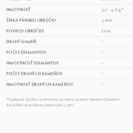
HMOTNOSŤ
3,2 - 4,0 g*
ŠÍRKA PÁNSKEJ OBRÚČKY
3 mm
POVRCH OBRÚČKY
lesk
DRAHÝ KAMEŇ
–
POČET DIAMANTOV
–
HMOSTNOSŤ DIAMANTOV
–
POČET DRAHÝCH KAMEŇOV
–
HMOTNOSŤ DRAHÝCH KAMEŇOV
–
*V prípade šperku vyrobeného na mieru sa môže hmotnosť drahého
kovu líšiť od uvedenej hmotnosti o 20%.