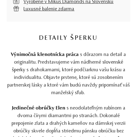
Vyrobené v Mikuš Diamonds na Slovensku
Luxusné balenie zdarma
DETAILY ŠPERKU
Výnimočná klenotnícka práca
s dôrazom na detail a
originalitu. Predstavujeme vám nádherné
slovenské
šperky
s drahokamami, ktoré podčiarknu vašu krásu a
individualitu. Objavte prstene, ktoré sú zosobnením
partnerskej lásky a ktoré vám budú navždy pripomínať váš
manželský sľub.
Jedinečné obrúčky Elen
s neodolateľným rubínom a
dvoma čírymi diamantmi po stranách. Dokonalé
prepojenie zlata a drahých kameňov na dámskej verzii
obrúčky skvele dopĺňa striedmu pánsku obrúčku bez