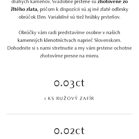
drahých kameňov. Svadobné
prstene
sú
zhotovené zo
žltého zlata
, pričom k dispozícii sú aj iné
zlaté odlesky
obrúčok Elen. Variabilné sú tiež hrúbky prsteňov.
Obrúčky vám radi predstavíme osobne
v našich
kamenných klenotníctvach
naprieč Slovenskom.
Dohodnite si s nami stretnutie a my vám prstene ochotne
zhotovíme presne na mieru.
0.03ct
1 KS RUŽOVÝ ZAFÍR
0.02ct