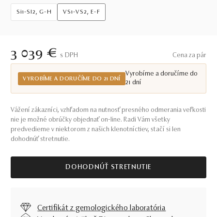
Si1-SI2, G-H
VS1-VS2, E-F
3 039 €
S DPH
Cena za pár
Vyrobíme a doručíme do
VYROBÍME A DORUČÍME DO 21 DNÍ
21 dní
Vážení zákazníci, vzhľadom na nutnosť presného odmerania veľkosti
nie je možné obrúčky objednať on-line. Radi Vám všetky
predvedieme v niektorom z našich klenotníctiev, stačí si len
dohodnúť stretnutie.
DOHODNÚŤ STRETNUTIE
Certifikát z gemologického laboratória