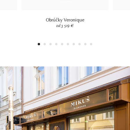
Obrúčky Veronique
od 3 519 €
1
2
3
4
5
6
7
8
9
10