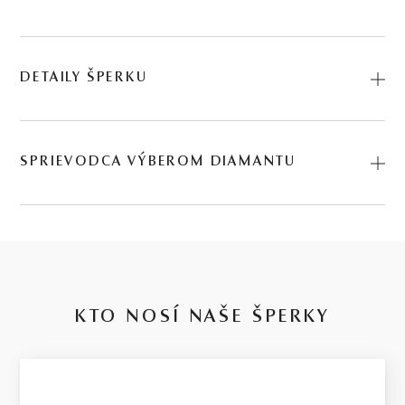
DETAILY ŠPERKU
Predstavujeme vám Prsteň Romy. Na výrobu sme použili
prírodné materiály: biele zlato, rubín. Kód:
SPRIEVODCA VÝBEROM DIAMANTU
225501126_RBN_050.
Kvalita diamantu
14 kt
je zložitá téma s množstvom parametrov, v ktorých je niekedy ťažké
sa orientovať. Preto sme ju pre Vás zjednodušili do 4 kvalitatívnych
BIELE ZLATO
stupňov pre každý rozpočet. Za týmto rozdelením stoja naše 30-
ročné skúsenosti, členstvo na diamantovej burze a dlhoročná
KTO NOSÍ NAŠE ŠPERKY
expertíza v hodnotení diamantov.
2.5 g
Basic / nízka kvalita
VÁHA
Budeme úprimní: tento stupeň ponúkame len preto, že je častou