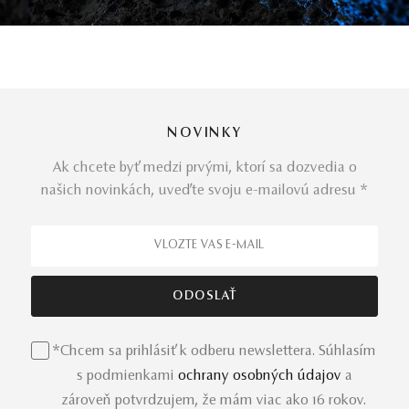
NOVINKY
Ak chcete byť medzi prvými, ktorí sa dozvedia o
našich novinkách, uveďte svoju e-mailovú adresu *
*Chcem sa prihlásiť k odberu newslettera. Súhlasím
s podmienkami
ochrany osobných údajov
a
zároveň potvrdzujem, že mám viac ako 16 rokov.