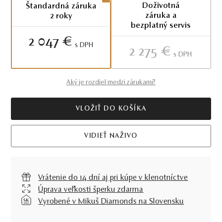
Doživotná
Štandardná záruka
záruka a
2 roky
bezplatný servis
2 047 €
S DPH
2 275 €
S DPH
Aký je rozdiel medzi zárukami?
VLOŽIŤ DO KOŠÍKA
VIDIEŤ NAŽIVO
Vrátenie do 14 dní aj pri kúpe v klenotníctve
Úprava veľkosti šperku zdarma
Vyrobené v Mikuš Diamonds na Slovensku