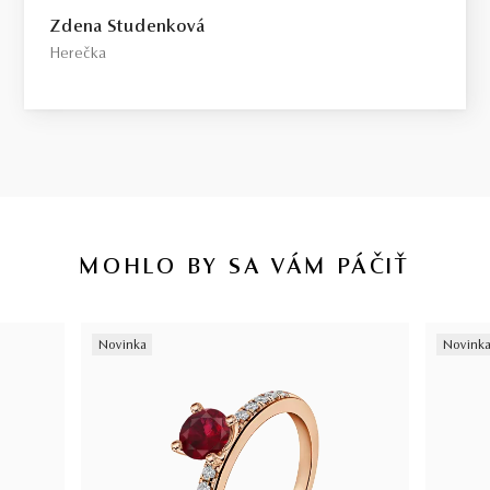
Select / náš tip
Zdena Studenková
Toto je kameň, ktorý odporúčame každému, kto požaduje vysokú
Herečka
kvalitu za férovú cenu. Jedná sa o diamant bez akýchkoľvek
viditeľných kompromisov, starostlivo vybraný priamo na diamantovej
burze v Antverpách. Čistota SI1, farba H, výbrus Excellent,
fluorescencia Medium.
Top / vysoká kvalita
Diamant spĺňajúci najprísnejšie kritériá krásy, farby a čistoty. Pre
tých, ktorí chcú to najlepšie, bez kompromisov.
MOHLO BY SA VÁM PÁČIŤ
Certifikácia diamantov
Všetky naše diamanty o hmotnosti 0,30ct a vyššej sú certifikované
Novinka
Novink
laboratóriom GIA, čo predstavuje základ pre objektívne a
medzinárodne uznávané porovnanie kvality diamantov. Všetky naše
šperky majú naviac certifikát vystavený jedinou znaleckou
organizáciou na Slovensku,
SGI.
V prípade kúpy diamantového
šperku radíme spozornieť, ak je certifikát, ktorý je k šperku dodaný,
vystavený priamo klenotníkom ktorý šperk predáva. Viac o