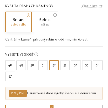
KVALITA DRAHÝCH KAMEŇOV
Viac o kvalite
Smart
Select
dobrá voľba
náš tip
Centrálny kameň:
prírodný rubín, ø 5,00 mm, min. 0,55 ct
VYBERTE VEĽKOSŤ
48
49
50
51
52
53
54
55
56
57
Garantovaná doba výroby šperku aj s doručením
DO 7 DNÍ