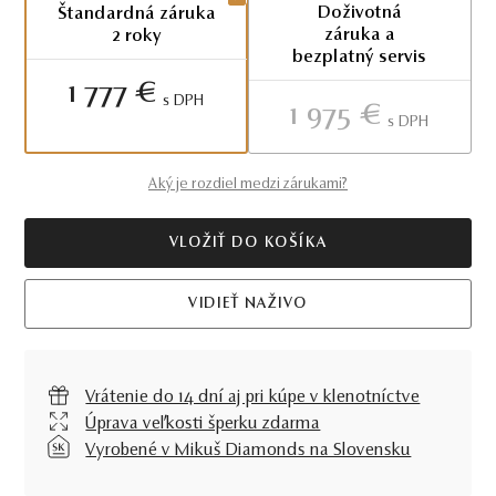
Doživotná
Štandardná záruka
záruka a
2 roky
bezplatný servis
1 777 €
S DPH
1 975 €
S DPH
Aký je rozdiel medzi zárukami?
VLOŽIŤ DO KOŠÍKA
VIDIEŤ NAŽIVO
Vrátenie do 14 dní aj pri kúpe v klenotníctve
Úprava veľkosti šperku zdarma
Vyrobené v Mikuš Diamonds na Slovensku