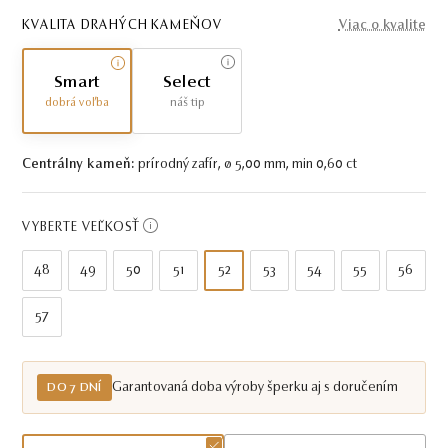
KVALITA DRAHÝCH KAMEŇOV
Viac o kvalite
Smart
Select
dobrá voľba
náš tip
Centrálny kameň:
prírodný zafír, ø 5,00 mm, min 0,60 ct
VYBERTE VEĽKOSŤ
48
49
50
51
52
53
54
55
56
57
Garantovaná doba výroby šperku aj s doručením
DO 7 DNÍ