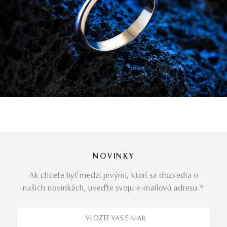
NOVINKY
Ak chcete byť medzi prvými, ktorí sa dozvedia o
našich novinkách, uveďte svoju e-mailovú adresu *