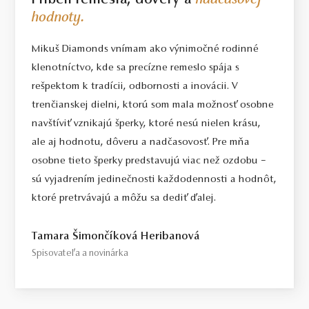
Príbeh remesla, dôvery a
nadčasovej
hodnoty.
Mikuš Diamonds vnímam ako výnimočné rodinné
klenotníctvo, kde sa precízne remeslo spája s
rešpektom k tradícii, odbornosti a inovácii. V
trenčianskej dielni, ktorú som mala možnosť osobne
navštíviť vznikajú šperky, ktoré nesú nielen krásu,
ale aj hodnotu, dôveru a nadčasovosť. Pre mňa
osobne tieto šperky predstavujú viac než ozdobu –
sú vyjadrením jedinečnosti každodennosti a hodnôt,
ktoré pretrvávajú a môžu sa dediť ďalej.
Tamara Šimončíková Heribanová
Spisovateľa a novinárka