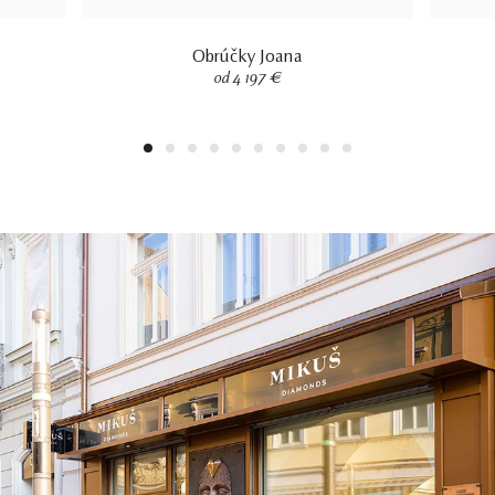
Obrúčky Joana
od 4 197 €
1
2
3
4
5
6
7
8
9
10