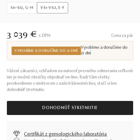
Si1-SI2, G-H
VS1-VS2, E-F
3 039 €
S DPH
Cena za pár
Vyrobíme a doručíme do
VYROBÍME A DORUČÍME DO 21 DNÍ
21 dní
Vážení zákazníci, vzhľadom na nutnosť presného odmerania veľkosti
nie je možné obrúčky objednať on-line. Radi Vám všetky
predvedieme v niektorom z našich klenotníctiev, stačí si len
dohodnúť stretnutie.
DOHODNÚŤ STRETNUTIE
Certifikát z gemologického laboratória