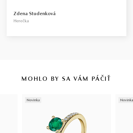
Select / náš tip
Zdena Studenková
Toto je kameň, ktorý odporúčame každému, kto požaduje vysokú
Herečka
kvalitu za férovú cenu. Jedná sa o diamant bez akýchkoľvek
viditeľných kompromisov, starostlivo vybraný priamo na diamantovej
burze v Antverpách. Čistota SI1, farba H, výbrus Excellent,
fluorescencia Medium.
Top / vysoká kvalita
Diamant spĺňajúci najprísnejšie kritériá krásy, farby a čistoty. Pre
tých, ktorí chcú to najlepšie, bez kompromisov.
MOHLO BY SA VÁM PÁČIŤ
Certifikácia diamantov
Všetky naše diamanty o hmotnosti 0,30ct a vyššej sú certifikované
Novinka
Novink
laboratóriom GIA, čo predstavuje základ pre objektívne a
medzinárodne uznávané porovnanie kvality diamantov. Všetky naše
šperky majú naviac certifikát vystavený jedinou znaleckou
organizáciou na Slovensku,
SGI.
V prípade kúpy diamantového
šperku radíme spozornieť, ak je certifikát, ktorý je k šperku dodaný,