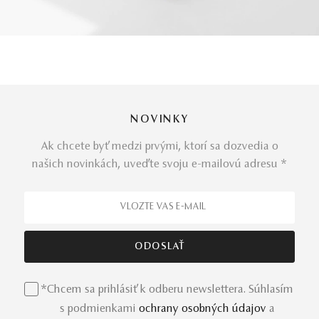
NOVINKY
Ak chcete byť medzi prvými, ktorí sa dozvedia o
našich novinkách, uveďte svoju e-mailovú adresu *
*Chcem sa prihlásiť k odberu newslettera. Súhlasím
s podmienkami
ochrany osobných údajov
a