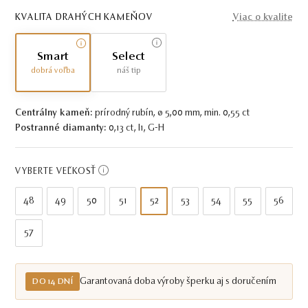
KVALITA DRAHÝCH KAMEŇOV
Viac o kvalite
Smart
Select
dobrá voľba
náš tip
Centrálny kameň:
prírodný rubín, ø 5,00 mm, min. 0,55 ct
Postranné diamanty:
0,13 ct, I1, G-H
VYBERTE VEĽKOSŤ
48
49
50
51
52
53
54
55
56
57
Garantovaná doba výroby šperku aj s doručením
DO 14 DNÍ