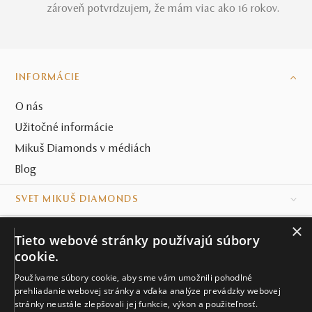
zároveň potvrdzujem, že mám viac ako 16 rokov.
INFORMÁCIE
O nás
Užitočné informácie
Mikuš Diamonds v médiách
Blog
SVET MIKUŠ DIAMONDS
×
VŠETKO O NÁKUPE
Tieto webové stránky používajú súbory
cookie.
KONTAKT
Používame súbory cookie, aby sme vám umožnili pohodlné
Naše klenotníctva
prehliadanie webovej stránky a vďaka analýze prevádzky webovej
stránky neustále zlepšovali jej funkcie, výkon a použiteľnosť.