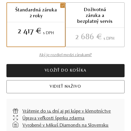
Doživotná
Štandardná záruka
záruka a
2 roky
bezplatný servis
2 417 €
S DPH
2 686 €
S DPH
Aký je rozdiel medzi zárukami?
VLOŽIŤ DO KOŠÍKA
VIDIEŤ NAŽIVO
Vrátenie do 14 dní aj pri kúpe v klenotníctve
Úprava veľkosti šperku zdarma
Vyrobené v Mikuš Diamonds na Slovensku