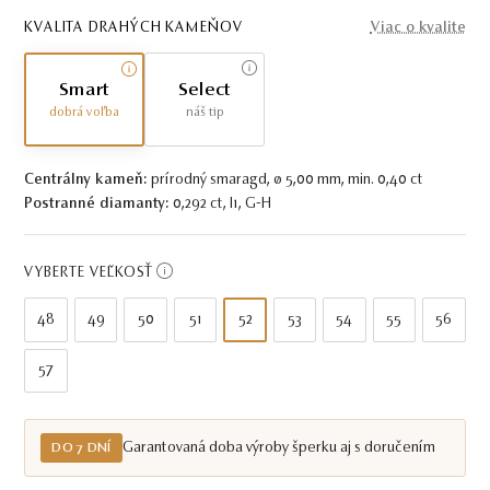
KVALITA DRAHÝCH KAMEŇOV
Viac o kvalite
Smart
Select
dobrá voľba
náš tip
Centrálny kameň:
prírodný smaragd, ø 5,00 mm, min. 0,40 ct
Postranné diamanty:
0,292 ct, I1, G-H
VYBERTE VEĽKOSŤ
48
49
50
51
52
53
54
55
56
57
Garantovaná doba výroby šperku aj s doručením
DO 7 DNÍ