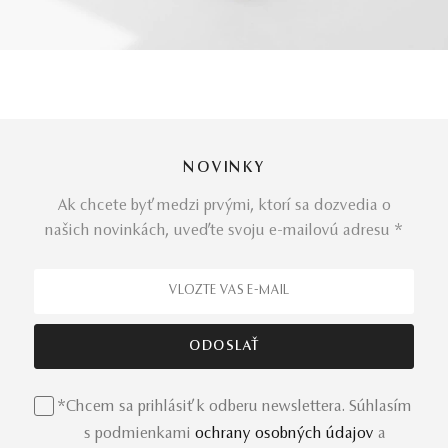
NOVINKY
Ak chcete byť medzi prvými, ktorí sa dozvedia o
našich novinkách, uveďte svoju e-mailovú adresu *
*Chcem sa prihlásiť k odberu newslettera. Súhlasím
s podmienkami
ochrany osobných údajov
a