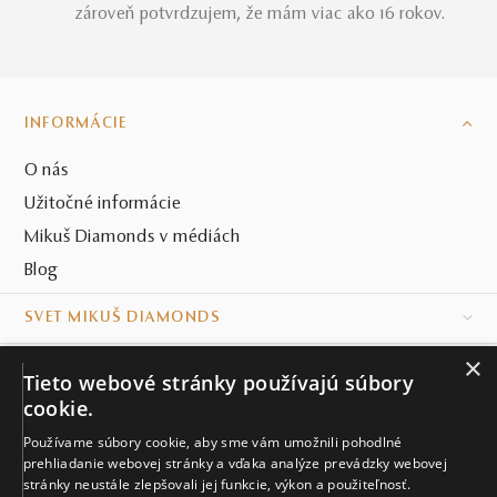
zároveň potvrdzujem, že mám viac ako 16 rokov.
INFORMÁCIE
O nás
Užitočné informácie
Mikuš Diamonds v médiách
Blog
SVET MIKUŠ DIAMONDS
×
VŠETKO O NÁKUPE
Tieto webové stránky používajú súbory
cookie.
KONTAKT
Používame súbory cookie, aby sme vám umožnili pohodlné
Naše klenotníctva
prehliadanie webovej stránky a vďaka analýze prevádzky webovej
stránky neustále zlepšovali jej funkcie, výkon a použiteľnosť.