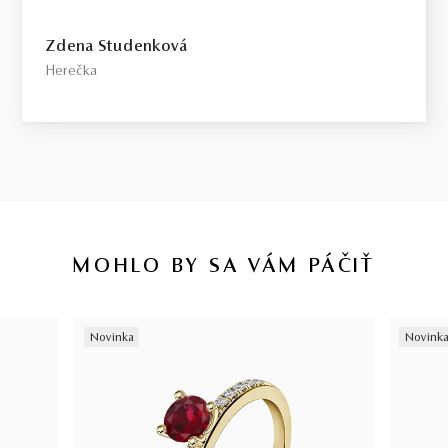
Select / náš tip
Zdena Studenková
Toto je kameň, ktorý odporúčame každému, kto požaduje vysokú
Herečka
kvalitu za férovú cenu. Jedná sa o diamant bez akýchkoľvek
viditeľných kompromisov, starostlivo vybraný priamo na diamantovej
burze v Antverpách. Čistota SI1, farba H, výbrus Excellent,
fluorescencia Medium.
Top / vysoká kvalita
Diamant spĺňajúci najprísnejšie kritériá krásy, farby a čistoty. Pre
tých, ktorí chcú to najlepšie, bez kompromisov.
MOHLO BY SA VÁM PÁČIŤ
Certifikácia diamantov
Všetky naše diamanty o hmotnosti 0,30ct a vyššej sú certifikované
Novinka
Novink
laboratóriom GIA, čo predstavuje základ pre objektívne a
medzinárodne uznávané porovnanie kvality diamantov. Všetky naše
šperky majú naviac certifikát vystavený jedinou znaleckou
organizáciou na Slovensku,
SGI.
V prípade kúpy diamantového
šperku radíme spozornieť, ak je certifikát, ktorý je k šperku dodaný,