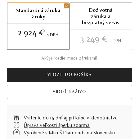
Doživotná
Štandardná záruka
záruka a
2 roky
bezplatný servis
2 924 €
S DPH
3 249 €
S DPH
Aký je rozdiel medzi zárukami?
VLOŽIŤ DO KOŠÍKA
VIDIEŤ NAŽIVO
Vrátenie do 14 dní aj pri kúpe v klenotníctve
Úprava veľkosti šperku zdarma
Vyrobené v Mikuš Diamonds na Slovensku