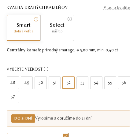
KVALITA DRAHÝCH KAMEŇOV
Viac o kvalite
Smart
Select
dobrá voľba
náš tip
Centrálny kameň:
prírodný smaragd, ø 5,00 mm, min. 0,40 ct
VYBERTE VEĽKOSŤ
48
49
50
51
52
53
54
55
56
57
Vyrobíme a doručíme do 21 dní
DO 21 DNÍ