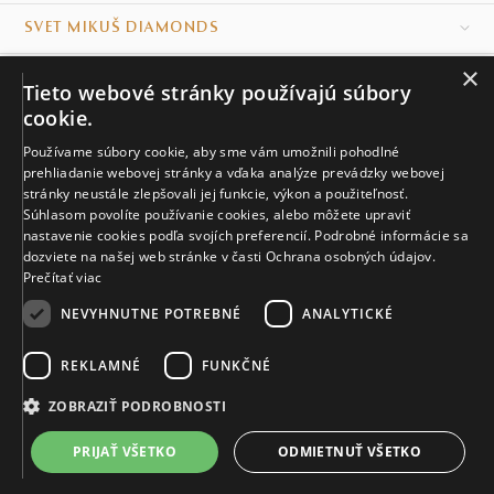
SVET MIKUŠ DIAMONDS
×
VŠETKO O NÁKUPE
Tieto webové stránky používajú súbory
cookie.
KONTAKT
Používame súbory cookie, aby sme vám umožnili pohodlné
Naše klenotníctva
prehliadanie webovej stránky a vďaka analýze prevádzky webovej
stránky neustále zlepšovali jej funkcie, výkon a použiteľnosť.
Súhlasom povolíte používanie cookies, alebo môžete upraviť
Sídlo spoločnosti
nastavenie cookies podľa svojích preferencií. Podrobné informácie sa
dozviete na našej web stránke v časti Ochrana osobných údajov.
Prečítať viac
NEVYHNUTNE POTREBNÉ
ANALYTICKÉ
REKLAMNÉ
FUNKČNÉ
© MIKUŠ DIAMONDS, A.S. 2026. VŠETKY PRÁVA VYHRADENÉ.
Nastavenia cookies.
ZOBRAZIŤ PODROBNOSTI
1 764 €
PRIJAŤ VŠETKO
ODMIETNUŤ VŠETKO
DO KOŠÍKA
Do 21 dní