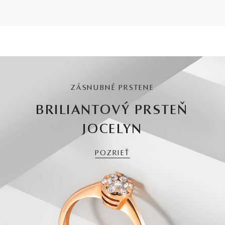
ZÁSNUBNÉ PRSTENE
BRILIANTOVÝ PRSTEŇ
JOCELYN
POZRIEŤ