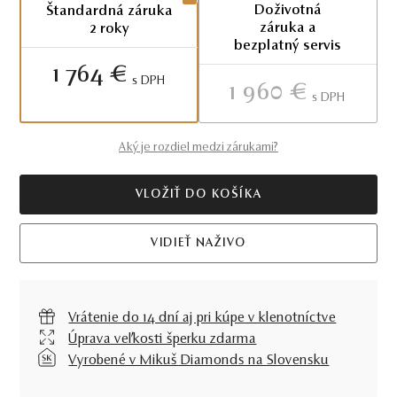
Doživotná
Štandardná záruka
záruka a
2 roky
bezplatný servis
1 764 €
S DPH
1 960 €
S DPH
Aký je rozdiel medzi zárukami?
VLOŽIŤ DO KOŠÍKA
VIDIEŤ NAŽIVO
Vrátenie do 14 dní aj pri kúpe v klenotníctve
Úprava veľkosti šperku zdarma
Vyrobené v Mikuš Diamonds na Slovensku