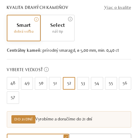
KVALITA DRAHÝCH KAMEŇOV
Viac o kvalite
Smart
Select
dobrá voľba
náš tip
Centrálny kameň:
prírodný smaragd, ø 5,00 mm, min. 0,40 ct
VYBERTE VEĽKOSŤ
48
49
50
51
52
53
54
55
56
57
Vyrobíme a doručíme do 21 dní
DO 21 DNÍ