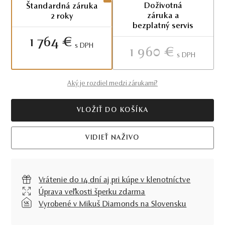
Doživotná
Štandardná záruka
záruka a
2 roky
bezplatný servis
1 764 €
S DPH
1 960 €
S DPH
Aký je rozdiel medzi zárukami?
VLOŽIŤ DO KOŠÍKA
VIDIEŤ NAŽIVO
Vrátenie do 14 dní aj pri kúpe v klenotníctve
Úprava veľkosti šperku zdarma
Vyrobené v Mikuš Diamonds na Slovensku