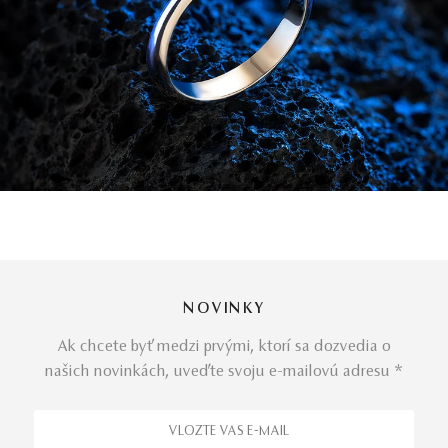
NOVINKY
Ak chcete byť medzi prvými, ktorí sa dozvedia o
našich novinkách, uveďte svoju e-mailovú adresu *