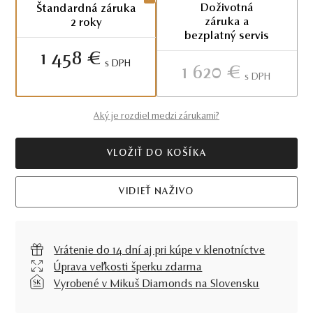
Doživotná
Štandardná záruka
záruka a
2 roky
bezplatný servis
1 458 €
S DPH
1 620 €
S DPH
Aký je rozdiel medzi zárukami?
VLOŽIŤ DO KOŠÍKA
VIDIEŤ NAŽIVO
Vrátenie do 14 dní aj pri kúpe v klenotníctve
Úprava veľkosti šperku zdarma
Vyrobené v Mikuš Diamonds na Slovensku