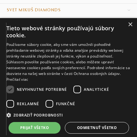
SVET MIKUŠ DIAMONDS
×
VŠETKO O NÁKUPE
Tieto webové stránky používajú súbory
cookie.
KONTAKT
Používame súbory cookie, aby sme vám umožnili pohodlné
Naše klenotníctva
prehliadanie webovej stránky a vďaka analýze prevádzky webovej
stránky neustále zlepšovali jej funkcie, výkon a použiteľnosť.
Súhlasom povolíte používanie cookies, alebo môžete upraviť
Sídlo spoločnosti
nastavenie cookies podľa svojích preferencií. Podrobné informácie sa
dozviete na našej web stránke v časti Ochrana osobných údajov.
Prečítať viac
NEVYHNUTNE POTREBNÉ
ANALYTICKÉ
REKLAMNÉ
FUNKČNÉ
© MIKUŠ DIAMONDS, A.S. 2026. VŠETKY PRÁVA VYHRADENÉ.
Nastavenia cookies.
ZOBRAZIŤ PODROBNOSTI
1 458 €
PRIJAŤ VŠETKO
ODMIETNUŤ VŠETKO
DO KOŠÍKA
Do 14 dní