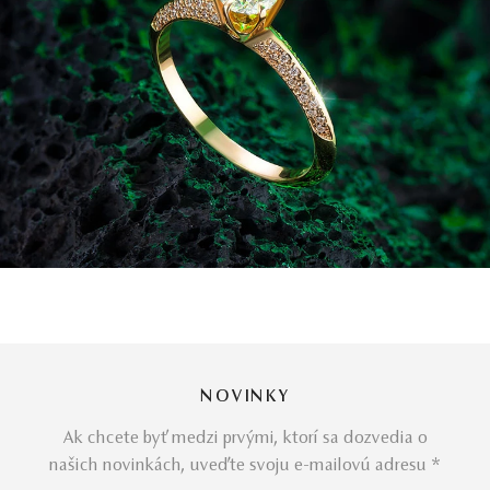
NOVINKY
Ak chcete byť medzi prvými, ktorí sa dozvedia o
našich novinkách, uveďte svoju e-mailovú adresu *