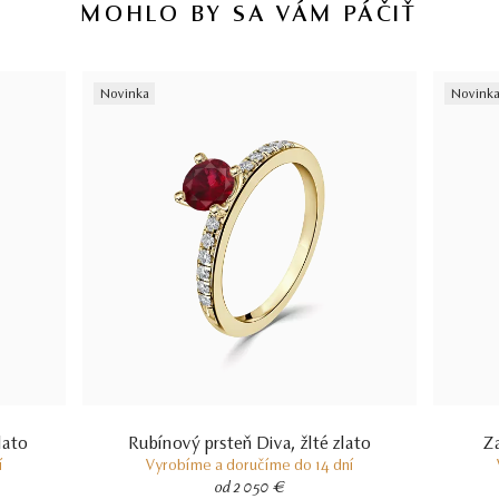
MOHLO BY SA VÁM PÁČIŤ
certifikácii diamantov sa dozviete aj v našich dvoch videách –
Ktorý
certifikát diamantu je najlepší
a
Certifikácia diamantov na Slovensku.
Novinka
Novink
lato
Rubínový prsteň Diva, žlté zlato
Za
í
Vyrobíme a doručíme do 14 dní
od 2 050 €