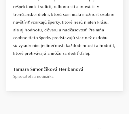
Select / náš tip
rešpektom k tradícii, odbornosti a inovácii. V
Toto je kameň, ktorý odporúčame každému, kto požaduje vysokú
trenčianskej dielni, ktorú som mala možnosť osobne
kvalitu za férovú cenu. Jedná sa o diamant bez akýchkoľvek
navštíviť vznikajú šperky, ktoré nesú nielen krásu,
viditeľných kompromisov, starostlivo vybraný priamo na diamantovej
ale aj hodnotu, dôveru a nadčasovosť. Pre mňa
burze v Antverpách. Čistota SI1, farba H, výbrus Excellent,
osobne tieto šperky predstavujú viac než ozdobu –
fluorescencia Medium.
sú vyjadrením jedinečnosti každodennosti a hodnôt,
Top / vysoká kvalita
ktoré pretrvávajú a môžu sa dediť ďalej.
Diamant spĺňajúci najprísnejšie kritériá krásy, farby a čistoty. Pre
tých, ktorí chcú to najlepšie, bez kompromisov.
Tamara Šimončíková Heribanová
Spisovateľa a novinárka
Certifikácia diamantov
Všetky naše diamanty o hmotnosti 0,30ct a vyššej sú certifikované
laboratóriom GIA, čo predstavuje základ pre objektívne a
medzinárodne uznávané porovnanie kvality diamantov. Všetky naše
šperky majú naviac certifikát vystavený jedinou znaleckou
organizáciou na Slovensku,
SGI.
V prípade kúpy diamantového
šperku radíme spozornieť, ak je certifikát, ktorý je k šperku dodaný,
vystavený priamo klenotníkom ktorý šperk predáva. Viac o