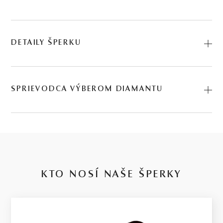
DETAILY ŠPERKU
Predstavujeme vám Prsteň Elyse. Na výrobu sme použili
prírodné materiály: žlté zlato, rubín. Kód:
SPRIEVODCA VÝBEROM DIAMANTU
225500040_RBN_050.
Kvalita diamantu
14 kt
je zložitá téma s množstvom parametrov, v ktorých je niekedy ťažké
sa orientovať. Preto sme ju pre Vás zjednodušili do 4 kvalitatívnych
ŽLTÉ ZLATO
stupňov pre každý rozpočet. Za týmto rozdelením stoja naše 30-
ročné skúsenosti, členstvo na diamantovej burze a dlhoročná
KTO NOSÍ NAŠE ŠPERKY
expertíza v hodnotení diamantov.
2.6 g
Basic / nízka kvalita
VÁHA
Budeme úprimní: tento stupeň ponúkame len preto, že je častou