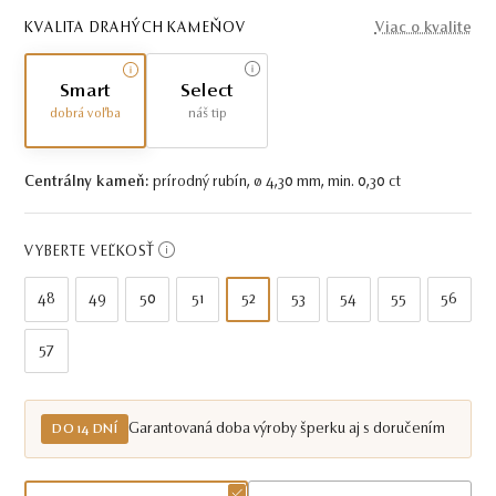
KVALITA DRAHÝCH KAMEŇOV
Viac o kvalite
Smart
Select
dobrá voľba
náš tip
Centrálny kameň:
prírodný rubín, ø 4,30 mm, min. 0,30 ct
VYBERTE VEĽKOSŤ
48
49
50
51
52
53
54
55
56
57
Garantovaná doba výroby šperku aj s doručením
DO 14 DNÍ