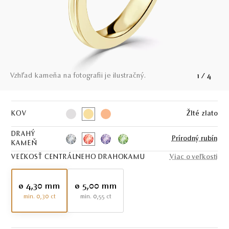
Vzhľad kameňa na fotografii je ilustračný.
1
/
4
KOV
Žlté zlato
DRAHÝ
Prírodný rubín
KAMEŇ
VEĽKOSŤ CENTRÁLNEHO DRAHOKAMU
Viac o veľkosti
ø 4,30 mm
ø 5,00 mm
min. 0,30 ct
min. 0,55 ct