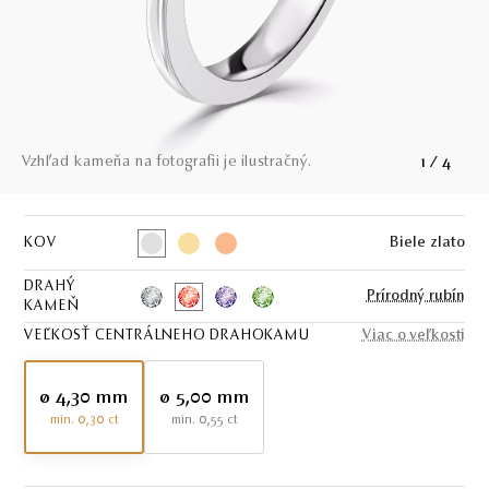
Vzhľad kameňa na fotografii je ilustračný.
1
/
4
KOV
Biele zlato
DRAHÝ
Prírodný rubín
KAMEŇ
VEĽKOSŤ CENTRÁLNEHO DRAHOKAMU
Viac o veľkosti
ø 4,30 mm
ø 5,00 mm
min. 0,30 ct
min. 0,55 ct