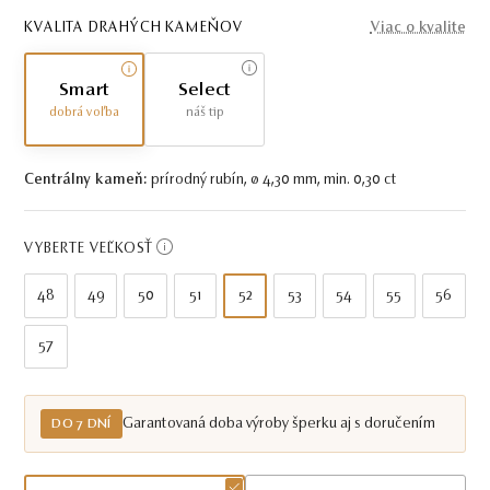
KVALITA DRAHÝCH KAMEŇOV
Viac o kvalite
Smart
Select
dobrá voľba
náš tip
Centrálny kameň:
prírodný rubín, ø 4,30 mm, min. 0,30 ct
VYBERTE VEĽKOSŤ
48
49
50
51
52
53
54
55
56
57
Garantovaná doba výroby šperku aj s doručením
DO 7 DNÍ