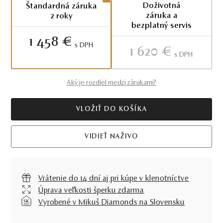
Doživotná
Štandardná záruka
záruka a
2 roky
bezplatný servis
1 458 €
S DPH
1 620 €
S DPH
Aký je rozdiel medzi zárukami?
VLOŽIŤ DO KOŠÍKA
VIDIEŤ NAŽIVO
Vrátenie do 14 dní aj pri kúpe v klenotníctve
Úprava veľkosti šperku zdarma
Vyrobené v Mikuš Diamonds na Slovensku