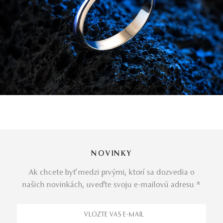
NOVINKY
Ak chcete byť medzi prvými, ktorí sa dozvedia o
našich novinkách, uveďte svoju e-mailovú adresu *