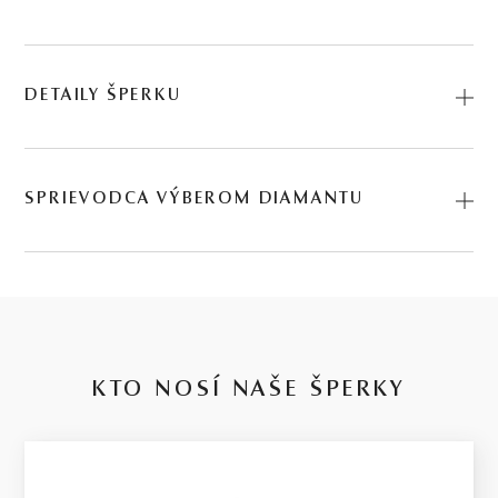
DETAILY ŠPERKU
Predstavujeme vám Prsteň Elyse. Na výrobu sme použili
prírodné materiály: biele zlato, rubín. Kód:
SPRIEVODCA VÝBEROM DIAMANTU
225501040_RBN_050.
Kvalita diamantu
14 kt
je zložitá téma s množstvom parametrov, v ktorých je niekedy ťažké
sa orientovať. Preto sme ju pre Vás zjednodušili do 4 kvalitatívnych
BIELE ZLATO
stupňov pre každý rozpočet. Za týmto rozdelením stoja naše 30-
ročné skúsenosti, členstvo na diamantovej burze a dlhoročná
KTO NOSÍ NAŠE ŠPERKY
expertíza v hodnotení diamantov.
2.6 g
Basic / nízka kvalita
VÁHA
Budeme úprimní: tento stupeň ponúkame len preto, že je častou