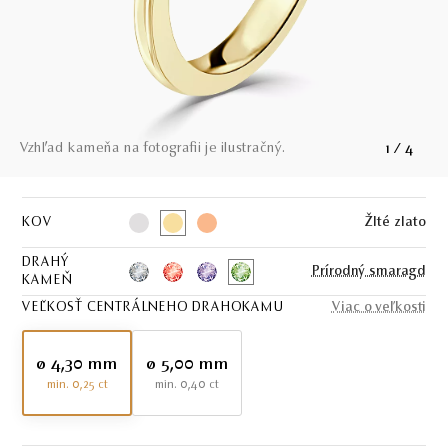
Vzhľad kameňa na fotografii je ilustračný.
1
/
4
KOV
Žlté zlato
DRAHÝ
Prírodný smaragd
KAMEŇ
VEĽKOSŤ CENTRÁLNEHO DRAHOKAMU
Viac o veľkosti
ø 4,30 mm
ø 5,00 mm
min. 0,25 ct
min. 0,40 ct