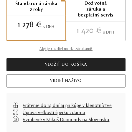
Doživotná
Štandardná záruka
záruka a
2 roky
bezplatný servis
1 278 €
S DPH
1 420 €
S DPH
Aký je rozdiel medzi zárukami?
VLOŽIŤ DO KOŠÍKA
VIDIEŤ NAŽIVO
Vrátenie do 14 dní aj pri kúpe v klenotníctve
Úprava veľkosti šperku zdarma
Vyrobené v Mikuš Diamonds na Slovensku