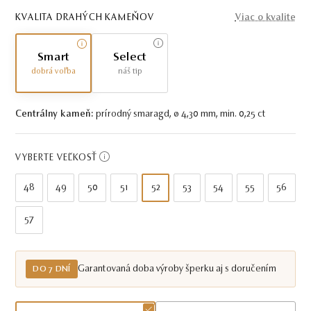
KVALITA DRAHÝCH KAMEŇOV
Viac o kvalite
Smart
Select
dobrá voľba
náš tip
Centrálny kameň:
prírodný smaragd, ø 4,30 mm, min. 0,25 ct
VYBERTE VEĽKOSŤ
48
49
50
51
52
53
54
55
56
57
Garantovaná doba výroby šperku aj s doručením
DO 7 DNÍ