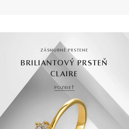
ZÁSNUBNÉ PRSTENE
BRILIANTOVÝ PRSTEŇ
CLAIRE
POZRIEŤ