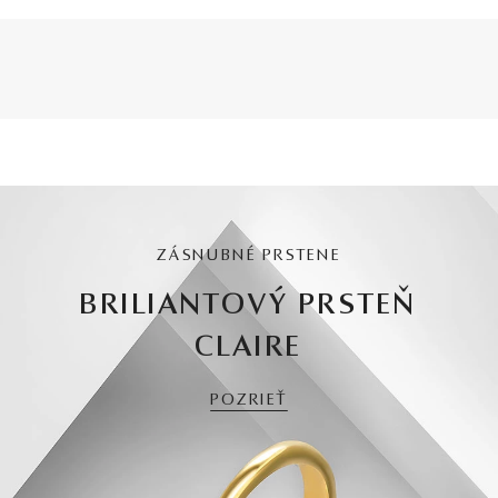
ZÁSNUBNÉ PRSTENE
BRILIANTOVÝ PRSTEŇ
CLAIRE
POZRIEŤ