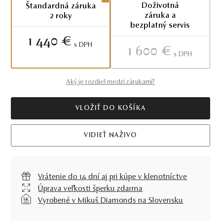
Doživotná
Štandardná záruka
záruka a
2 roky
bezplatný servis
1 440 €
S DPH
1 600 €
S DPH
Aký je rozdiel medzi zárukami?
VLOŽIŤ DO KOŠÍKA
VIDIEŤ NAŽIVO
Vrátenie do 14 dní aj pri kúpe v klenotníctve
Úprava veľkosti šperku zdarma
Vyrobené v Mikuš Diamonds na Slovensku