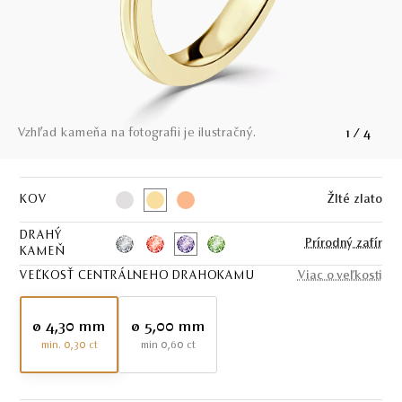
Vzhľad kameňa na fotografii je ilustračný.
1
/
4
KOV
Žlté zlato
DRAHÝ
Prírodný zafír
KAMEŇ
VEĽKOSŤ CENTRÁLNEHO DRAHOKAMU
Viac o veľkosti
ø 4,30 mm
ø 5,00 mm
min. 0,30 ct
min 0,60 ct