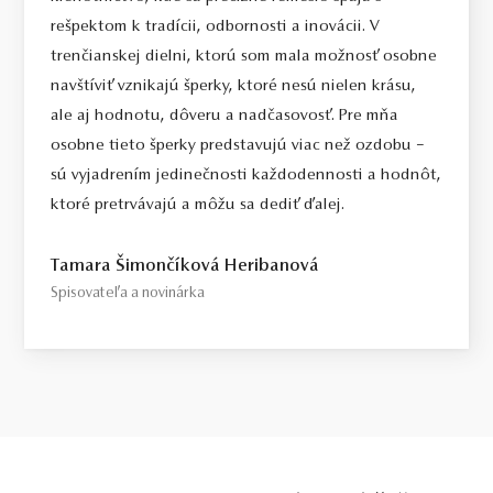
Select / náš tip
rešpektom k tradícii, odbornosti a inovácii. V
Toto je kameň, ktorý odporúčame každému, kto požaduje vysokú
trenčianskej dielni, ktorú som mala možnosť osobne
kvalitu za férovú cenu. Jedná sa o diamant bez akýchkoľvek
navštíviť vznikajú šperky, ktoré nesú nielen krásu,
viditeľných kompromisov, starostlivo vybraný priamo na diamantovej
ale aj hodnotu, dôveru a nadčasovosť. Pre mňa
burze v Antverpách. Čistota SI1, farba H, výbrus Excellent,
osobne tieto šperky predstavujú viac než ozdobu –
fluorescencia Medium.
sú vyjadrením jedinečnosti každodennosti a hodnôt,
Top / vysoká kvalita
ktoré pretrvávajú a môžu sa dediť ďalej.
Diamant spĺňajúci najprísnejšie kritériá krásy, farby a čistoty. Pre
tých, ktorí chcú to najlepšie, bez kompromisov.
Tamara Šimončíková Heribanová
Spisovateľa a novinárka
Certifikácia diamantov
Všetky naše diamanty o hmotnosti 0,30ct a vyššej sú certifikované
laboratóriom GIA, čo predstavuje základ pre objektívne a
medzinárodne uznávané porovnanie kvality diamantov. Všetky naše
šperky majú naviac certifikát vystavený jedinou znaleckou
organizáciou na Slovensku,
SGI.
V prípade kúpy diamantového
šperku radíme spozornieť, ak je certifikát, ktorý je k šperku dodaný,
vystavený priamo klenotníkom ktorý šperk predáva. Viac o