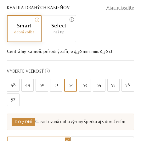
KVALITA DRAHÝCH KAMEŇOV
Viac o kvalite
Smart
Select
dobrá voľba
náš tip
Centrálny kameň:
prírodný zafír, ø 4,30 mm, min. 0,30 ct
VYBERTE VEĽKOSŤ
48
49
50
51
52
53
54
55
56
57
Garantovaná doba výroby šperku aj s doručením
DO 7 DNÍ