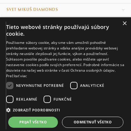
SVET MIKUŠ DIAMONDS
×
VŠETKO O NÁKUPE
Tieto webové stránky používajú súbory
cookie.
KONTAKT
Používame súbory cookie, aby sme vám umožnili pohodlné
Naše klenotníctva
prehliadanie webovej stránky a vďaka analýze prevádzky webovej
stránky neustále zlepšovali jej funkcie, výkon a použiteľnosť.
Súhlasom povolíte používanie cookies, alebo môžete upraviť
Sídlo spoločnosti
nastavenie cookies podľa svojích preferencií. Podrobné informácie sa
dozviete na našej web stránke v časti Ochrana osobných údajov.
Prečítať viac
NEVYHNUTNE POTREBNÉ
ANALYTICKÉ
REKLAMNÉ
FUNKČNÉ
© MIKUŠ DIAMONDS, A.S. 2026. VŠETKY PRÁVA VYHRADENÉ.
Nastavenia cookies.
ZOBRAZIŤ PODROBNOSTI
1 440 €
PRIJAŤ VŠETKO
ODMIETNUŤ VŠETKO
DO KOŠÍKA
Do 7 dní