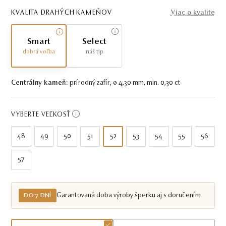
KVALITA DRAHÝCH KAMEŇOV
Viac o kvalite
Smart
Select
dobrá voľba
náš tip
Centrálny kameň:
prírodný zafír, ø 4,30 mm, min. 0,30 ct
VYBERTE VEĽKOSŤ
48
49
50
51
52
53
54
55
56
57
Garantovaná doba výroby šperku aj s doručením
DO 7 DNÍ