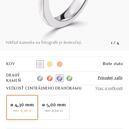
Vzhľad kameňa na fotografii je ilustračný.
1
/
4
KOV
Biele zlato
DRAHÝ
Prírodný zafír
KAMEŇ
VEĽKOSŤ CENTRÁLNEHO DRAHOKAMU
Viac o veľkosti
ø 4,30 mm
ø 5,00 mm
min. 0,30 ct
min 0,60 ct