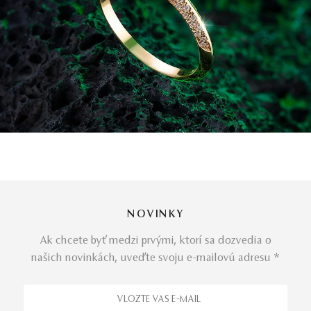
NOVINKY
Ak chcete byť medzi prvými, ktorí sa dozvedia o
našich novinkách, uveďte svoju e-mailovú adresu *