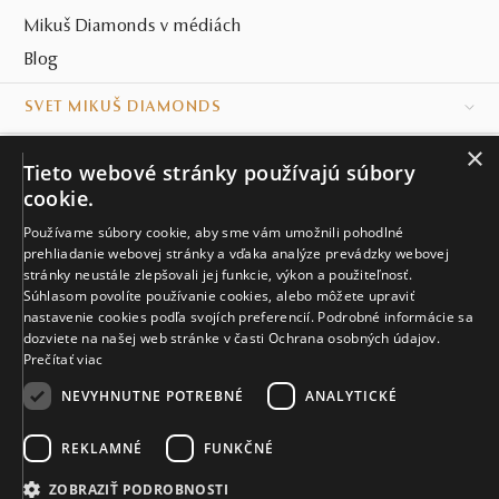
Mikuš Diamonds v médiách
Blog
SVET MIKUŠ DIAMONDS
×
VŠETKO O NÁKUPE
Tieto webové stránky používajú súbory
cookie.
KONTAKT
Používame súbory cookie, aby sme vám umožnili pohodlné
prehliadanie webovej stránky a vďaka analýze prevádzky webovej
Naše klenotníctva
stránky neustále zlepšovali jej funkcie, výkon a použiteľnosť.
Súhlasom povolíte používanie cookies, alebo môžete upraviť
Sídlo spoločnosti
nastavenie cookies podľa svojích preferencií. Podrobné informácie sa
dozviete na našej web stránke v časti Ochrana osobných údajov.
Prečítať viac
NEVYHNUTNE POTREBNÉ
ANALYTICKÉ
REKLAMNÉ
FUNKČNÉ
© MIKUŠ DIAMONDS, A.S. 2026. VŠETKY PRÁVA VYHRADENÉ.
Nastavenia cookies.
ZOBRAZIŤ PODROBNOSTI