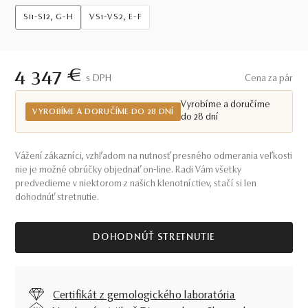
Si1-SI2, G-H
VS1-VS2, E-F
4 347 €
S DPH
Cena za pár
Vyrobíme a doručíme
VYROBÍME A DORUČÍME DO 28 DNÍ
do 28 dní
Vážení zákazníci, vzhľadom na nutnosť presného odmerania veľkosti
nie je možné obrúčky objednať on-line. Radi Vám všetky
predvedieme v niektorom z našich klenotníctiev, stačí si len
dohodnúť stretnutie.
DOHODNÚŤ STRETNUTIE
Certifikát z gemologického laboratória