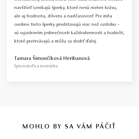
navštíviť vznikajú šperky, ktoré nesú nielen krásu,
ale aj hodnotu, dôveru a nadčasovosť. Pre mňa
osobne tieto šperky predstavujú viac než ozdobu –
sú vyjadrením jedinečnosti každodennosti a hodnôt,
ktoré pretrvávajú a môžu sa dediť ďalej.
Tamara Šimončíková Heribanová
Spisovateľa a novinárka
MOHLO BY SA VÁM PÁČIŤ