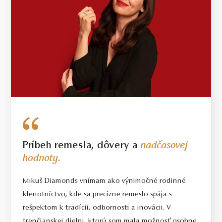
Príbeh remesla, dôvery a
nadčasovej
hodnoty.
Mikuš Diamonds vnímam ako výnimočné rodinné
klenotníctvo, kde sa precízne remeslo spája s
rešpektom k tradícii, odbornosti a inovácii. V
trenčianskej dielni, ktorú som mala možnosť osobne