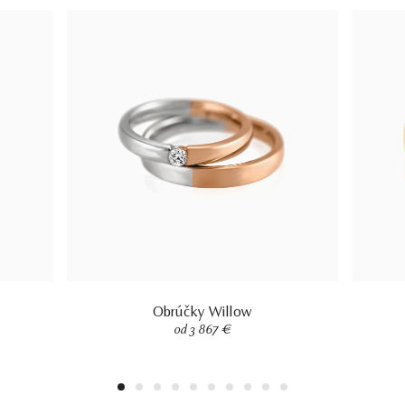
Obrúčky Willow
od 3 867 €
1
2
3
4
5
6
7
8
9
10