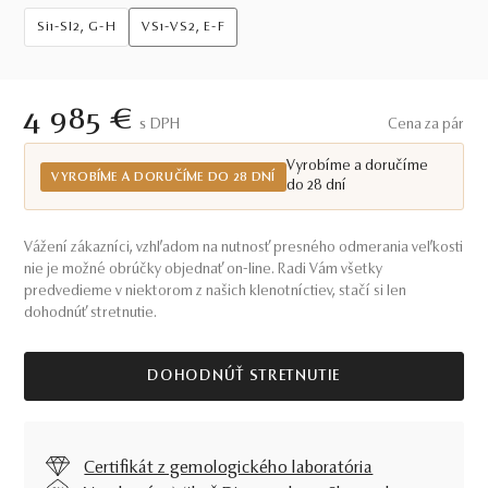
Si1-SI2, G-H
VS1-VS2, E-F
4 985 €
S DPH
Cena za pár
Vyrobíme a doručíme
VYROBÍME A DORUČÍME DO 28 DNÍ
do 28 dní
Vážení zákazníci, vzhľadom na nutnosť presného odmerania veľkosti
nie je možné obrúčky objednať on-line. Radi Vám všetky
predvedieme v niektorom z našich klenotníctiev, stačí si len
dohodnúť stretnutie.
DOHODNÚŤ STRETNUTIE
Certifikát z gemologického laboratória