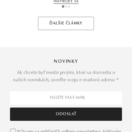
INŠPIRUJTE SA
1
2
3
ĎALŠIE ČLÁNKY
NOVINKY
Ak chcete byť medzi prvými, ktorí sa dozvedia o
našich novinkách, uveďte svoju e-mailovú adresu *