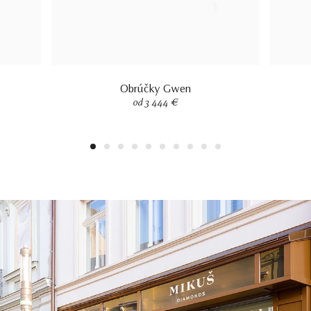
Obrúčky Gwen
od 3 444 €
1
2
3
4
5
6
7
8
9
10