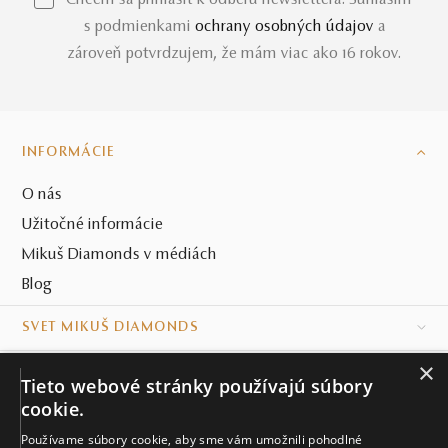
*Chcem sa prihlásiť k odberu newslettera. Súhlasím
s podmienkami
ochrany osobných údajov
a
zároveň potvrdzujem, že mám viac ako 16 rokov.
INFORMÁCIE
O nás
Užitočné informácie
Mikuš Diamonds v médiách
Blog
SVET MIKUŠ DIAMONDS
×
VŠETKO O NÁKUPE
Tieto webové stránky používajú súbory
cookie.
KONTAKT
Používame súbory cookie, aby sme vám umožnili pohodlné