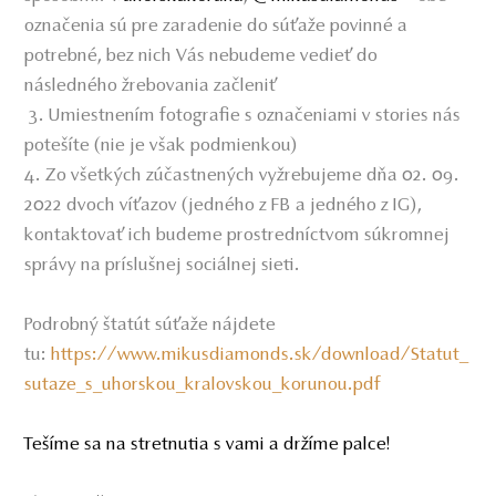
označenia sú pre zaradenie do súťaže povinné a
potrebné, bez nich Vás nebudeme vedieť do
následného žrebovania začleniť
3. Umiestnením fotografie s označeniami v stories nás
potešíte (nie je však podmienkou)
4.
Zo všetkých zúčastnených vyžrebujeme dňa 02. 09.
2022 dvoch víťazov (jedného z FB a jedného z IG),
kontaktovať ich budeme prostredníctvom súkromnej
správy na príslušnej sociálnej sieti.
Podrobný štatút súťaže nájdete
tu:
https://www.mikusdiamonds.sk/download/Statut_
sutaze_s_uhorskou_kralovskou_korunou.pdf
Tešíme sa na stretnutia s vami a držíme palce!