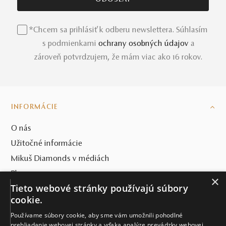
*Chcem sa prihlásiť k odberu newslettera. Súhlasím
s podmienkami
ochrany osobných údajov
a
zároveň potvrdzujem, že mám viac ako 16 rokov.
INFORMÁCIE
O nás
Užitočné informácie
Mikuš Diamonds v médiách
Blog
×
Tieto webové stránky používajú súbory
SVET MIKUŠ DIAMONDS
cookie.
Používame súbory cookie, aby sme vám umožnili pohodlné
VŠETKO O NÁKUPE
prehliadanie webovej stránky a vďaka analýze prevádzky webovej