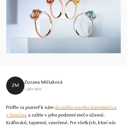
Zuzana Mičiaková
ZM
1. júla 2022
Príďte sa pozrieť k nám
do nášho nového klenotníctva
v Trenčíne
a zažite v jeho podzemí niečo úžasné.
Kráľovské, tajomné, vznešené. Pre všetkých, ktorí nás