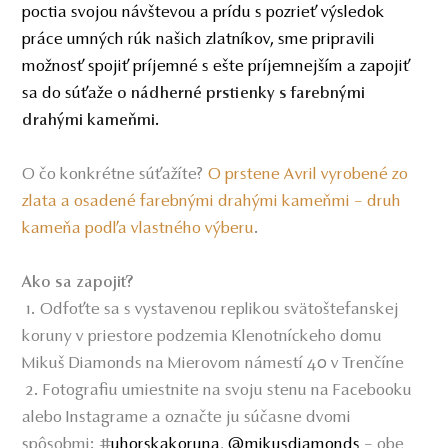
poctia svojou návštevou a prídu s pozrieť výsledok
práce umných rúk našich zlatníkov, sme pripravili
možnosť spojiť príjemné s ešte príjemnejším a zapojiť
sa do súťaže
o nádherné prstienky s farebnými
.
drahými kameňmi
O čo konkrétne súťažíte?
O prstene Avril vyrobené zo
zlata a osadené farebnými drahými kameňmi – druh
kameňa podľa vlastného výberu
.
Ako sa zapojiť?
1. Odfoťte sa s vystavenou replikou svätoštefanskej
koruny v priestore podzemia Klenotníckeho domu
Mikuš Diamonds na Mierovom námestí 40 v Trenčíne
2. Fotografiu umiestnite na svoju stenu na Facebooku
alebo Instagrame a označte ju súčasne dvomi
spôsobmi: #
uhorskakoruna
,
@mikusdiamonds
– obe