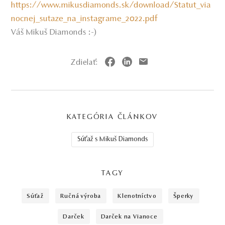
https://www.mikusdiamonds.sk/download/Statut_via
nocnej_sutaze_na_instagrame_2022.pdf
Váš Mikuš Diamonds :-)
Zdielať:
KATEGÓRIA ČLÁNKOV
Súťaž s Mikuš Diamonds
TAGY
súťaž
ručná výroba
klenotníctvo
šperky
darček
darček na Vianoce