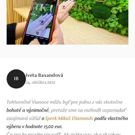
Iveta Basandová
IB
24. októbra 2022
Tohtoročné Vianoce môžu byť pre jednu z vás skutočne
, pretože sme sa rozhodli usporiadať
bohaté a výnimočné
zaujímavú súťaž
o
šperk Mikuš Diamonds
podľa vlastného
výberu v hodnote 1500 eur.
Čo pre to musíte spraviť? Ak máte viac ako 18 rokov,