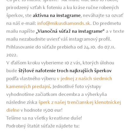
prirodzený vzťah k foteniu a ku kráse ručne robených
šperkov, ste
, neváhajte sa ozvať
aktívna na instagrame
na náš e-mail:
info@mikusdiamonds.sk
. Do predmetu
mailu napíšte
a v texte
„Vianočná súťaž na instagrame“
mailu nezabudnite uviesť váš instagramový profil.
Prihlasovanie do súťaže prebieha od 24.10. do 07.11.
2022.
V ďalšom kroku vyberieme 10 z vás, ktorých úlohou
bude
štýlové nafotenie troch najkrajších šperkov
podľa vlastného výberu
v jednej z našich siedmich
kamenných predajní
.
Jednotlivé foto výstupy
vyhodnotíme začiatkom decembra a výherkyňa
následne získa
šperk z našej trenčianskej klenotníckej
dielne
v hodnote 1500 eur!
Tešíme sa na všetky kreatívne duše!
Podrobný štatút súťaže nájdete tu: