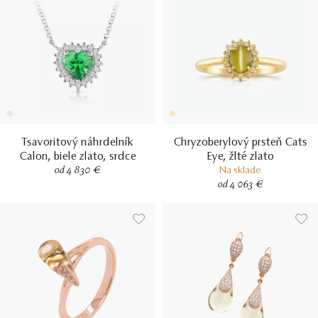
Tsavoritový náhrdelník
Chryzoberylový prsteň Cats
Calon, biele zlato, srdce
Eye, žlté zlato
od 4 830 €
Na sklade
od 4 063 €