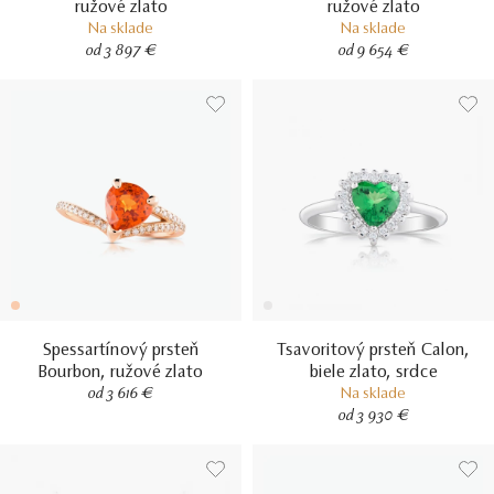
ružové zlato
ružové zlato
Na sklade
Na sklade
od 3 897 €
od 9 654 €
Spessartínový prsteň
Tsavoritový prsteň Calon,
Bourbon, ružové zlato
biele zlato, srdce
od 3 616 €
Na sklade
od 3 930 €