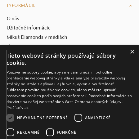
INFORMÁCIE
v jednej z našich 13 kolekcií alebo sa ponoríte do
zmyselného sveta
Unikátnych šperkov
,
High-end
O nás
skvostov
či
aktuálnych 10 Top trendov
, zakaždým vám
Užitočné informácie
doprajeme ten najintenzívnejší zážitok pre telo aj dušu.
Toto nie sú dva heterogénne koncepty, ale spojené
Mikuš Diamonds v médiách
nádoby, ktoré s vami komunikujú a dovedú vás tam, kde
Blog
×
ste chceli vždy patriť. Do raja šperkov, do raja
farebných
Tieto webové stránky používajú súbory
drahokamov
.
SVET MIKUŠ DIAMONDS
cookie.
Mikuš Diamonds tip: Ako si správne vybrať šperky
Používame súbory cookie, aby sme vám umožnili pohodlné
VŠETKO O NÁKUPE
prehliadanie webovej stránky a vďaka analýze prevádzky webovej
s farebnými drahými kameňmi
stránky neustále zlepšovali jej funkcie, výkon a použiteľnosť.
KONTAKT
Súhlasom povolíte používanie cookies, alebo môžete upraviť
Portfólium našich šperkov s farebnými drahými kameňmi
nastavenie cookies podľa svojích preferencií. Podrobné informácie sa
je skutočne široké, aby splnilo predstavy všetkých, aj tých
Naše klenotníctva
dozviete na našej web stránke v časti Ochrana osobných údajov.
najnáročnejších zákazníkov. Tu by sme radi zdôraznili aj
Prečítať viac
možnosť výroby šperkov na zákazku
Sídlo spoločnosti
, kde vieme presne
NEVYHNUTNE POTREBNÉ
ANALYTICKÉ
podľa vašich predstáv a túžob zhmotniť šperk, na ktorý
ste možno čakali celý život. Akúkoľvek cestu si zvolíte,
REKLAMNÉ
FUNKČNÉ
veríme, že kvetinovú eleganciu, šťavnaté akcenty