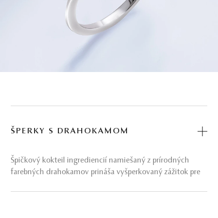
ŠPERKY S DRAHOKAMOM
Špičkový kokteil ingrediencií namiešaný z prírodných
farebných drahokamov prináša vyšperkovaný zážitok pre
všetky zmysly.
Výnimočné drahokamové šperky pre ženy