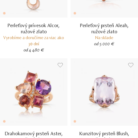
Perleťový prívesok Alcor,
Perleťový prsteň Aleah,
ružové zlato
ružové zlato
Vyrobíme a doručíme za viac ako
Na sklade
30 dní
od 5 000 €
od 4 480 €
Drahokamový prsteň Aster,
Kunzitový prsteň Blush,