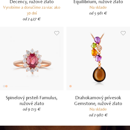
Decency, ružové zlato
Equilibrium, ružové zlato
Vyrobíme a doručíme za viac ako
Na sklade
30 dní
od 5 981 €
od 2 427 €
Spinelový prsteň Famulus,
Drahokamový prívesok
ružové zlato
Gemstone, ružové zlato
od 9 013 €
Na sklade
od 2 980 €