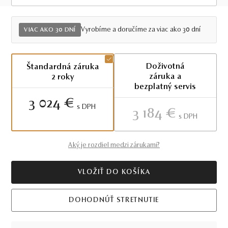
Viac ako 30 dní
Vyrobíme a doručíme za viac ako 30 dní
VIAC AKO 30 DNÍ
Doživotná
Štandardná záruka
záruka a
2 roky
bezplatný servis
3 024 €
S DPH
3 184 €
S DPH
Aký je rozdiel medzi zárukami?
VLOŽIŤ DO KOŠÍKA
DOHODNÚŤ STRETNUTIE