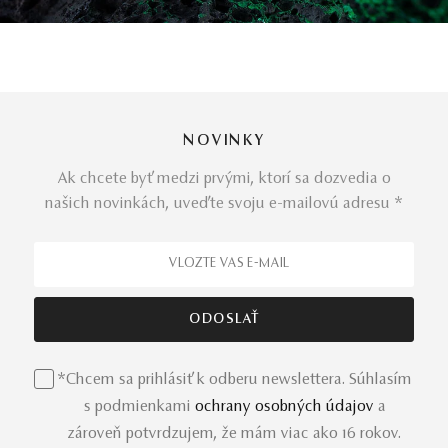
NOVINKY
Ak chcete byť medzi prvými, ktorí sa dozvedia o
našich novinkách, uveďte svoju e-mailovú adresu *
*Chcem sa prihlásiť k odberu newslettera. Súhlasím
s podmienkami
ochrany osobných údajov
a
zároveň potvrdzujem, že mám viac ako 16 rokov.