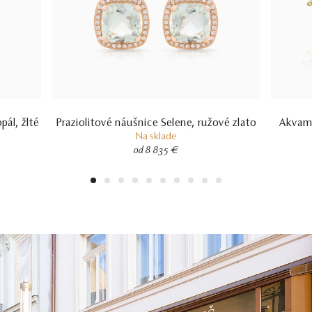
pál, žlté
Praziolitové náušnice Selene, ružové zlato
Akvama
Na sklade
od 8 835 €
1
2
3
4
5
6
7
8
9
10