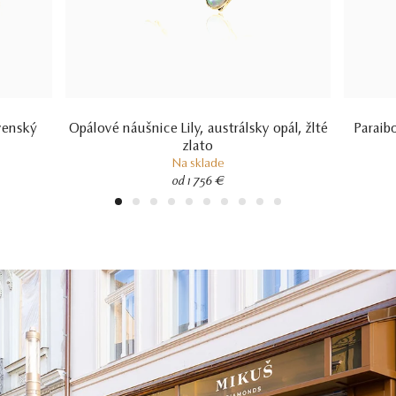
venský
Opálové náušnice Lily, austrálsky opál, žlté
Paraib
zlato
Na sklade
od 1 756 €
1
2
3
4
5
6
7
8
9
10