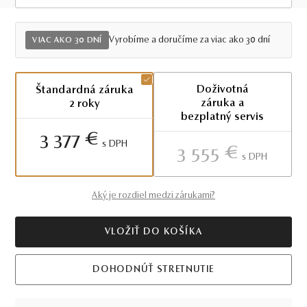
Viac ako 30 dní
Vyrobíme a doručíme za viac ako 30 dní
VIAC AKO 30 DNÍ
Doživotná
Štandardná záruka
záruka a
2 roky
bezplatný servis
3 377 €
S DPH
3 555 €
S DPH
Aký je rozdiel medzi zárukami?
VLOŽIŤ DO KOŠÍKA
DOHODNÚŤ STRETNUTIE