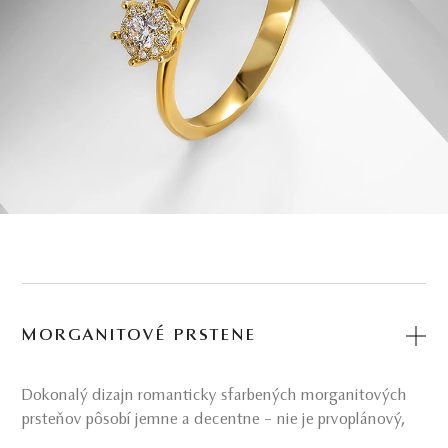
MORGANITOVÉ PRSTENE
Dokonalý dizajn romanticky sfarbených morganitových
prsteňov pôsobí jemne a decentne – nie je prvoplánový,
no zároveň pri každom naklonení v nich objavíte iný