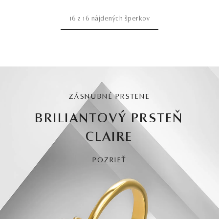
16
z
16
nájdených šperkov
ZÁSNUBNÉ PRSTENE
BRILIANTOVÝ PRSTEŇ
CLAIRE
POZRIEŤ