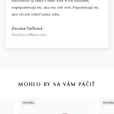
nachádzať aj sama v sebe. Keď si ich nasadím,
šperkoch môže od uvedenej hmotnosti líšiť o 20%.
nepripomínajú mi, ako ma vidí svet. Pripomínajú mi,
ako chcem vidieť samu seba.
Zuzana Vačková
Herečka a influencerka
MOHLO BY SA VÁM PÁČIŤ
Novinka
Novink