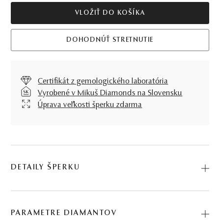
VLOŽIŤ DO KOŠÍKA
DOHODNÚŤ STRETNUTIE
Certifikát z gemologického laboratória
Vyrobené v Mikuš Diamonds na Slovensku
Úprava veľkosti šperku zdarma
DETAILY ŠPERKU
Šperk s posolstvom. Prsteň Seduction je stelesnením
unikátnosti dokonale citlivej ručnej práce klenotníka.
PARAMETRE DIAMANTOV