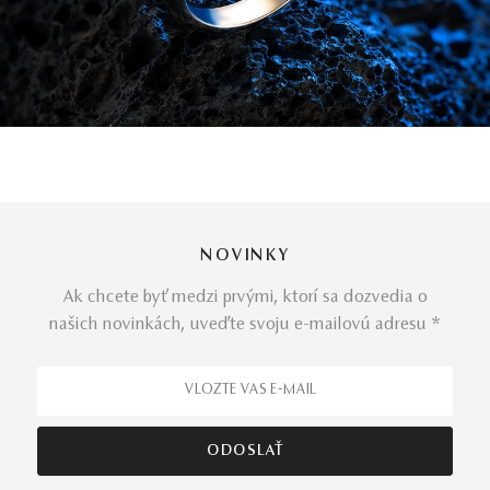
NOVINKY
Ak chcete byť medzi prvými, ktorí sa dozvedia o
našich novinkách, uveďte svoju e-mailovú adresu *