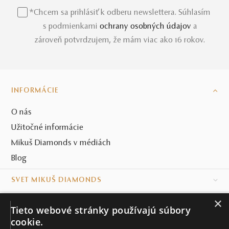
*Chcem sa prihlásiť k odberu newslettera. Súhlasím
s podmienkami
ochrany osobných údajov
a
zároveň potvrdzujem, že mám viac ako 16 rokov.
INFORMÁCIE
O nás
Užitočné informácie
Mikuš Diamonds v médiách
Blog
SVET MIKUŠ DIAMONDS
×
VŠETKO O NÁKUPE
Tieto webové stránky používajú súbory
cookie.
KONTAKT