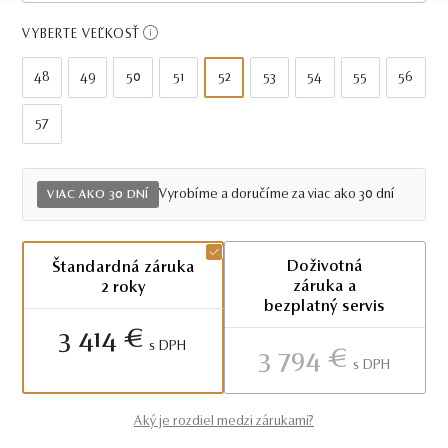
Viac ako 30 dní
VYBERTE VEĽKOSŤ
48
49
50
51
52
53
54
55
56
57
Vyrobíme a doručíme za viac ako 30 dní
VIAC AKO 30 DNÍ
Doživotná
Štandardná záruka
záruka a
2 roky
bezplatný servis
3 414 €
S DPH
3 794 €
S DPH
Aký je rozdiel medzi zárukami?