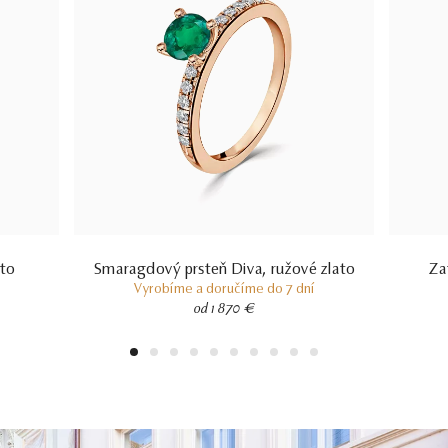
ato
Smaragdový prsteň Diva, ružové zlato
Zaf
Vyrobíme a doručíme do 7 dní
od 1 870 €
1
2
3
4
5
6
7
8
9
10