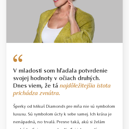
0.55 ct
MORGANIT
14 kt
RUŽOVÉ ZLATO
2.15 g
V mladosti som hľadala potvrdenie
svojej hodnoty v očiach druhých.
Dnes viem, že tá
najdôležitejšia istota
VÁHA
prichádza zvnútra.
V prípade šperku vyrobeného na mieru sa môže hmotnosť
Šperky od Mikuš Diamonds pre mňa nie sú symbolom
použitých diamantov líšiť od uvedenej hmotnosti o 5% a hmotnosť
iných drahých kameňov sa môže líšiť od uvedenej hmotnosti o 15%.
luxusu. Sú symbolom úcty k sebe samej. Ich krása je
Pri diamantoch o hmotnosti 0.30ct a vyššej bude dodržaná uvedená
nenápadná, no trvalá. Presne taká, akú si želám
alebo vyššia hmotnosť. Hmotnosť drahého kovu sa pri takýchto