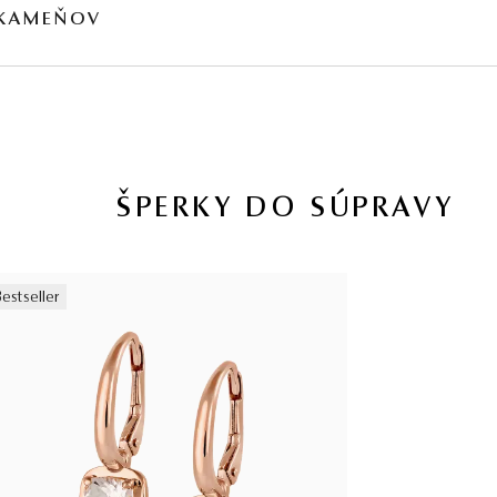
 KAMEŇOV
HMOTNOSŤ
PÔVOD
0,65 ct
Prírodný
jú obvykle podrobené akceptovaným úpravám – viac sa dozviete na
www.gemologia.sk
.
ŠPERKY DO SÚPRAVY
Bestseller