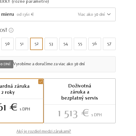
PERKY
(rôzne parametre)
 mieru
Viac ako 30 dní
od 1361 €
KOSŤ
50
51
52
53
54
55
56
57
Vyrobíme a doručíme za viac ako 30 dní
30 DNÍ
Doživotná
ardná záruka
záruka a
2 roky
bezplatný servis
61 €
S DPH
1 513 €
S DPH
Aký je rozdiel medzi zárukami?