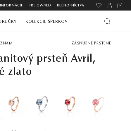
 INFORMÁCIE
PRE OWNED
KLENOTNÍCTVA
BRÚČKY
KOLEKCIE ŠPERKOV
ZOZNAM
ZÁSNUBNÉ PRSTENE
nitový prsteň Avril,
é zlato