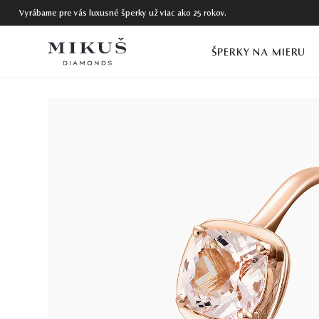
Vyrábame pre vás luxusné šperky už viac ako 25 rokov.
ŠPERKY NA MIERU