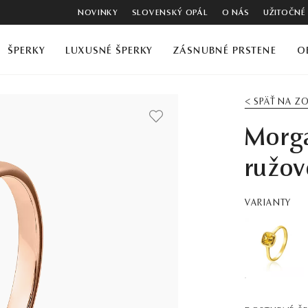
NOVINKY
SLOVENSKÝ OPÁL
O NÁS
UŽITOČNÉ
ŠPERKY
LUXUSNÉ ŠPERKY
ZÁSNUBNÉ PRSTENE
O
< SPÄŤ NA 
Morga
ružov
VARIANTY