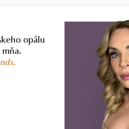
skeho opálu
j mňa.
nds.