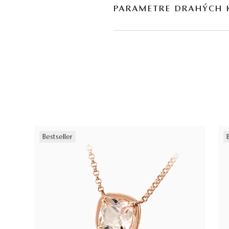
PARAMETRE DRAHÝCH
DRUH
POČET
morganit
*
1
* Drahé kamene používané v klenotníctve býva
Bestseller