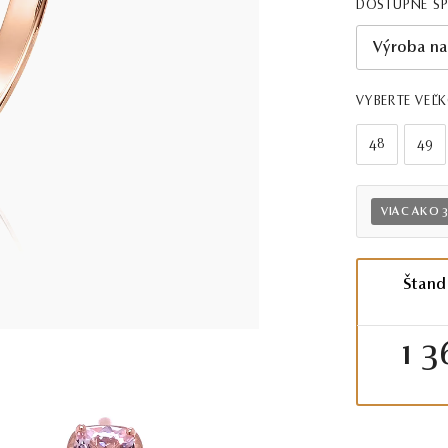
DOSTUPNÉ Š
Výroba na
VYBERTE VEĽ
48
49
VIAC AKO 
Štand
1 3