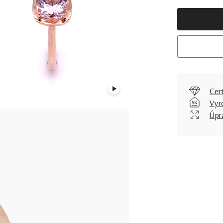
Cer
Vyr
Úpr