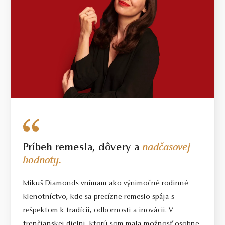
Príbeh remesla, dôvery a
nadčasovej
hodnoty.
Mikuš Diamonds vnímam ako výnimočné rodinné
klenotníctvo, kde sa precízne remeslo spája s
rešpektom k tradícii, odbornosti a inovácii. V
trenčianskej dielni, ktorú som mala možnosť osobne