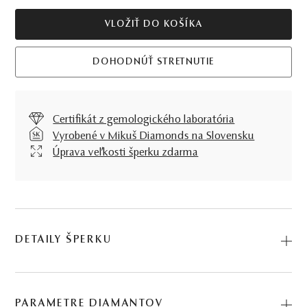
VLOŽIŤ DO KOŠÍKA
DOHODNÚŤ STRETNUTIE
Certifikát z gemologického laboratória
Vyrobené v Mikuš Diamonds na Slovensku
Úprava veľkosti šperku zdarma
DETAILY ŠPERKU
Nikdy nevädnúce briliantové kvety prsteňa Adley
perfektne súznejú na umelecky stvárnenej šíne a spolu s
PARAMETRE DIAMANTOV