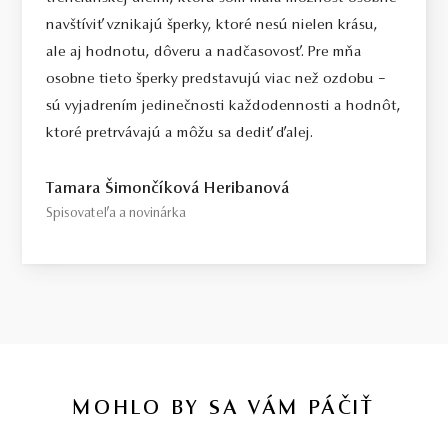
navštíviť vznikajú šperky, ktoré nesú nielen krásu,
ale aj hodnotu, dôveru a nadčasovosť. Pre mňa
osobne tieto šperky predstavujú viac než ozdobu –
sú vyjadrením jedinečnosti každodennosti a hodnôt,
ktoré pretrvávajú a môžu sa dediť ďalej.
Tamara Šimončíková Heribanová
Spisovateľa a novinárka
MOHLO BY SA VÁM PÁČIŤ