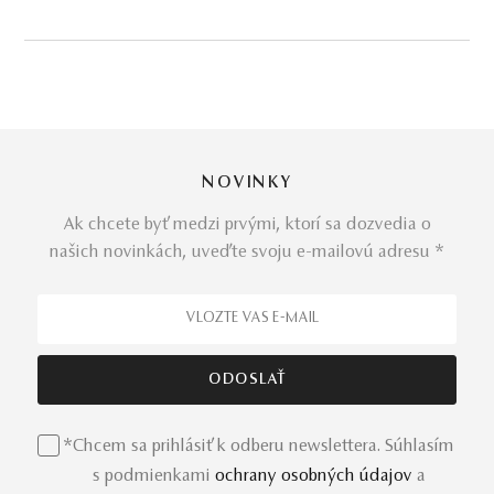
Rozdvojená šína s bohatými detailmi
27 ks prírodný diamant
14-karátové biele zlato
Šperk do súpravy
Diamond collection
Nežne ladený prsteň so šiestimi briliantovými
kvetmi vytvára harmóniu s diamantovým
NOVINKY
„eternity“ štýlom
Ak chcete byť medzi prvými, ktorí sa dozvedia o
našich novinkách, uveďte svoju e-mailovú adresu *
Ak ste stratili sny, určite odporúčame
terapiu Mikuš
Diamonds
. Konkrétne jedným nádherne ladeným a
dokonale zladeným kúskom, kde vás očarí vzájomná
príťažlivosť ručne osadených diamantov a zlata. Táto
klenotnícka prsteňová symfónia má rovnako harmonický
názov –
Adley
.
*Chcem sa prihlásiť k odberu newslettera. Súhlasím
s podmienkami
ochrany osobných údajov
a