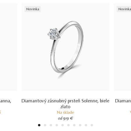
Novinka
Novink
ianna,
Diamantový zásnubný prsteň Solenne, biele
Diamant
zlato
í
Na sklade
od 919 €
1
2
3
4
5
6
7
8
9
10