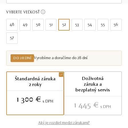
Do 28 dní
VYBERTE VEĽKOSŤ
48
49
50
51
52
53
54
55
56
57
Vyrobíme a doručíme do 28 dní
DO 28 DNÍ
Doživotná
Štandardná záruka
záruka a
2 roky
bezplatný servis
1 300 €
S DPH
1 445 €
S DPH
Aký je rozdiel medzi zárukami?