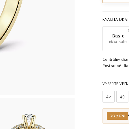
KVALITA DR
Basic
nízka kvalita
Centrálny dia
Postranné dia
VYBERTE VEĽ
48
49
DO 7 DNÍ