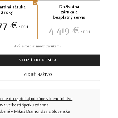
Doživotná
ardná záruka
záruka a
2 roky
bezplatný servis
77 €
S DPH
4 419 €
S DPH
Aký je rozdiel medzi zárukami?
VLOŽIŤ DO KOŠÍKA
VIDIEŤ NAŽIVO
enie do 14 dní aj pri kúpe v klenotníctve
ava veľkosti šperku zdarma
obené v Mikuš Diamonds na Slovensku