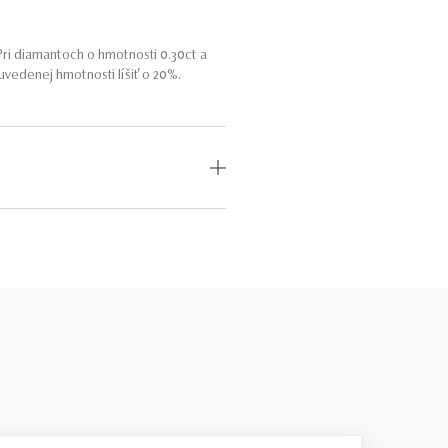
ri diamantoch o hmotnosti 0.30ct a
vedenej hmotnosti líšiť o 20%.
i do 4 kvalitatívnych stupňov pre
expertíza v hodnotení diamantov.
íce papierovo v poriadku – technické
uálne sú to kamene úplné odlišné, s
erne široké, preto sa dá do nich veľa
klenotníka s dobrými znalosťami. Viac