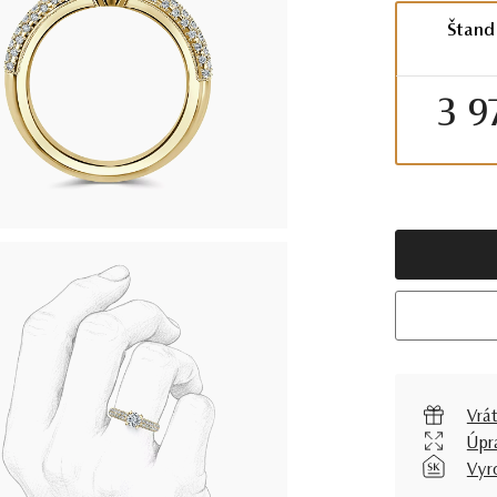
Štand
3 9
Vrát
Úpr
Vyr