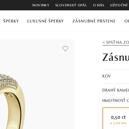
NOVINKY
SLOVENSKÝ OPÁL
O NÁS
UŽITOČNÉ
ŠPERKY
LUXUSNÉ ŠPERKY
ZÁSNUBNÉ PRSTENE
O
< SPÄŤ NA 
Zásnu
KOV
DRAHÝ KAME
HMOTNOSŤ C
0,50 ct
ø 5,00 mm