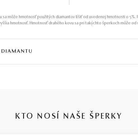
 sa môže hmotnosť použitých diamantov líšiť od uvedenej hmotnosti o 5%. P
yššia hmotnosť. Hmotnosť drahého kovu sa pri takýchto šperkoch môže od u
 DIAMANTU
, v ktorých je niekedy ťažké sa orientovať. Preto sme ju pre Vás zjednodušil
toja naše 30-ročné skúsenosti, členstvo na diamantovej burze a dlhoročná 
e len preto, že je častou ponukou u konkurencie. Kvalita diamantov je tu s
ART – čistota SI1, farba J, výbrus Excellent, fluorescencia Medium – ale viz
KTO NOSÍ NAŠE ŠPERKY
rátkym vysvetlením je, že jednotlivé stupne v parametroch diamantov sú pom
ame nespoliehať sa len na certifikát, ale radšej sa obrátiť na spoľahlivého 
u
.