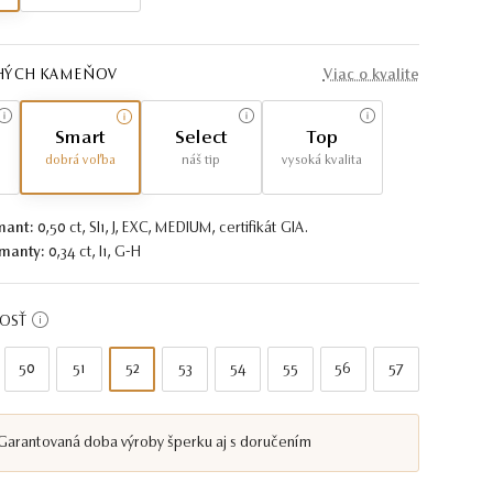
AHÝCH KAMEŇOV
Viac o kvalite
Smart
Select
Top
dobrá voľba
náš tip
vysoká kvalita
mant:
0,50 ct, SI1, J, EXC, MEDIUM, certifikát GIA.
manty:
0,34 ct, I1, G-H
KOSŤ
50
51
52
53
54
55
56
57
Garantovaná doba výroby šperku aj s doručením