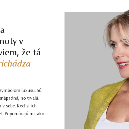
je stupeň Smart veľmi dobrý pomer kvality a ceny. Kamene tohoto stupňa m
m, takmer neviditeľným farebným nádychom, ktorý v žltom či ružovom zlate viz
la
ivú a dobrú voľbu. Čistota SI1, farba J, výbrus Excellent, fluorescencia Medi
noty v
viem, že tá
ému, kto požaduje vysokú kvalitu za férovú cenu. Jedná sa o diamant bez a
vej burze v Antverpách. Čistota SI1, farba H, výbrus Excellent, fluorescenci
prichádza
 krásy, farby a čistoty. Pre tých, ktorí chcú to najlepšie, bez kompromisov.
 symbolom luxusu. Sú
enápadná, no trvalá.
ct a vyššej sú certifikované laboratóriom GIA, čo predstavuje základ pre 
 v sebe. Keď si ich
naše šperky majú naviac certifikát vystavený jedinou znaleckou organizáciou
t. Pripomínajú mi, ako
 ak je certifikát, ktorý je k šperku dodaný, vystavený priamo klenotníkom k
ch videách –
Ktorý certifikát diamantu je najlepší
a
Certifikácia diamantov na 