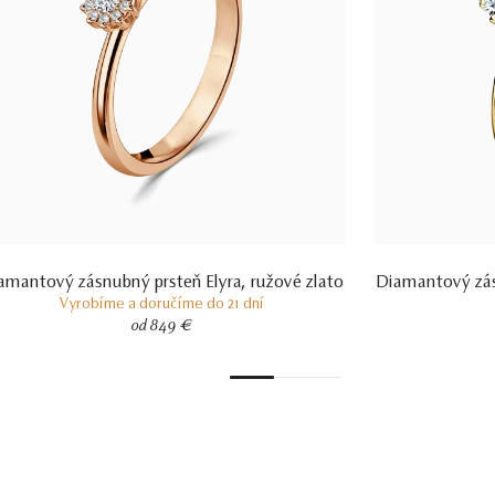
amantový zásnubný prsteň Elyra, ružové zlato
Diamantový zás
Vyrobíme a doručíme do 21 dní
od 849 €
1
2
3
4
5
6
7