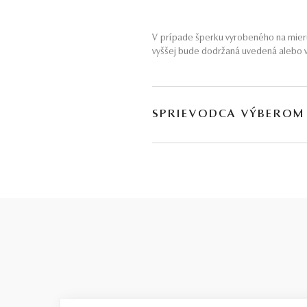
V prípade šperku vyrobeného na mieru
vyššej bude dodržaná uvedená alebo v
SPRIEVODCA VÝBEROM
Kvalita diamantu
je zložitá téma s množstvom parametrov
každý rozpočet. Za týmto rozdelením s
Basic / nízka kvalita
Budeme úprimní: tento stupeň ponúkam
parametre sú rovnaké ako pri stupni SM
výraznými viditeľnými nedostatkami. K
„schovať“. Z tohto dôvodu vždy odporúč
informácií sa dozviete aj
v našom vide