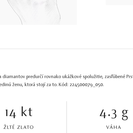
a diamantov predurčí rovnako ukážkové spolužitie, zasľúbené Prs
jedinú ženu, ktorá stojí za to. Kód: 224500079_050.
14 kt
4.3 g
ŽLTÉ ZLATO
VÁHA