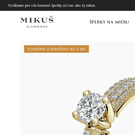
Vyrábame pre vás luxusné šperky už viac ako 25 rokov.
ŠPERKY NA MIERU
Vyrobíme a doručíme do 7 dní