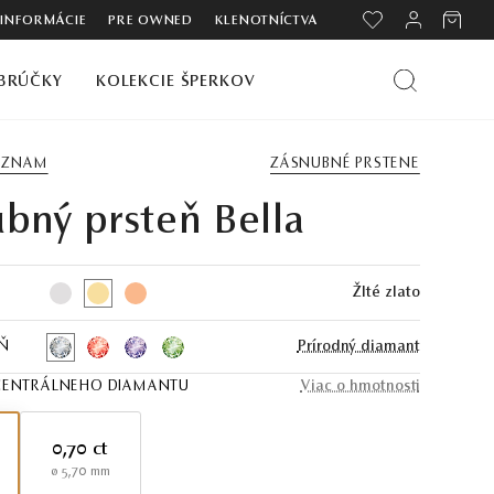
 INFORMÁCIE
PRE OWNED
KLENOTNÍCTVA
BRÚČKY
KOLEKCIE ŠPERKOV
ZOZNAM
ZÁSNUBNÉ PRSTENE
bný prsteň Bella
Žlté zlato
Ň
Prírodný diamant
ENTRÁLNEHO DIAMANTU
Viac o hmotnosti
0,70 ct
ø 5,70 mm