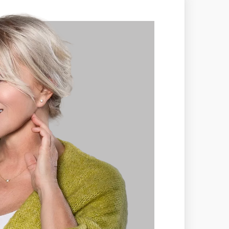
ajú takmer rovnaké parametre ako
uálne úplne zaniká. Aj v bielom zlate
um.
kýchkoľvek viditeľných kompromisov,
a Medium.
objektívne a medzinárodne uznávané
 na Slovensku,
SGI.
V prípade kúpy
torý šperk predáva. Viac o certifikácii
Slovensku.