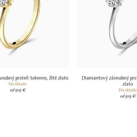
nubný prsteň Solenne, žlté zlato
Diamantový zásnubný prst
zlato
Na sklade
od 919 €
Na sklade
od 919 €