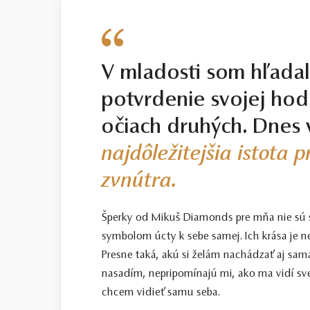
Smart / dobrá voľba
Na rozdiel od stupňa Basic predstavu
vyšší stupeň SELECT, no s veľmi jemný
V mladosti som hľada
však tieto diamanty predstavujú spoľahl
potvrdenie svojej hod
Select / náš tip
očiach druhých. Dnes 
Toto je kameň, ktorý odporúčame každ
starostlivo vybraný priamo na diamanto
najdôležitejšia istota 
Top / vysoká kvalita
zvnútra.
Diamant spĺňajúci najprísnejšie kritériá
Šperky od Mikuš Diamonds pre mňa nie sú
Certifikácia diamantov
symbolom úcty k sebe samej. Ich krása je n
Všetky naše diamanty o hmotnosti 0,30
Presne taká, akú si želám nachádzať aj sama
porovnanie kvality diamantov. Všetky 
nasadím, nepripomínajú mi, ako ma vidí sve
diamantového šperku radíme spozornieť,
diamantov sa dozviete aj v našich dvo
chcem vidieť samu seba.