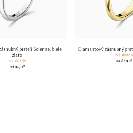
ásnubný prsteň Solenne, biele
Diamantový zásnubný prsteň
zlato
Na sklade
Na sklade
od 849 €
od 919 €