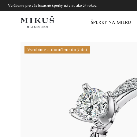
Vyrábame pre vás luxusné šperky už viac ako 25 rokov.
ŠPERKY NA MIERU
Vyrobíme a doručíme do 7 dní