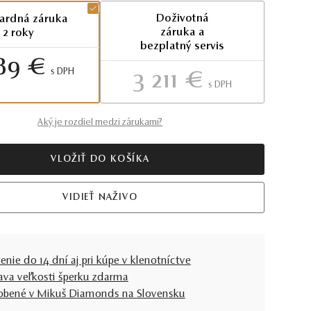
Doživotná
ardná záruka
záruka a
2 roky
bezplatný servis
89 €
S DPH
3 211 €
S DPH
Aký je rozdiel medzi zárukami?
VLOŽIŤ DO KOŠÍKA
VIDIEŤ NAŽIVO
enie do 14 dní aj pri kúpe v klenotníctve
ava veľkosti šperku zdarma
obené v Mikuš Diamonds na Slovensku