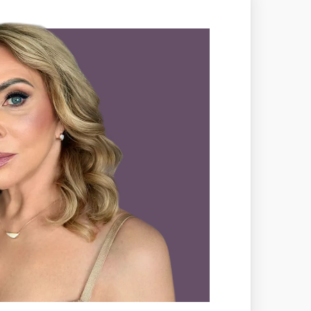
ajú takmer rovnaké parametre ako
uálne úplne zaniká. Aj v bielom zlate
um.
kýchkoľvek viditeľných kompromisov,
a Medium.
objektívne a medzinárodne uznávané
 na Slovensku,
SGI.
V prípade kúpy
torý šperk predáva. Viac o certifikácii
Slovensku.