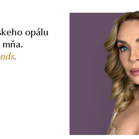
je stupeň Smart veľmi dobrý pomer kvality a ceny. Kamene tohoto stupňa m
m, takmer neviditeľným farebným nádychom, ktorý v žltom či ružovom zlate viz
skeho opálu
ivú a dobrú voľbu. Čistota SI1, farba J, výbrus Excellent, fluorescencia Medi
j mňa.
nds.
ému, kto požaduje vysokú kvalitu za férovú cenu. Jedná sa o diamant bez a
vej burze v Antverpách. Čistota SI1, farba H, výbrus Excellent, fluorescenci
 krásy, farby a čistoty. Pre tých, ktorí chcú to najlepšie, bez kompromisov.
ct a vyššej sú certifikované laboratóriom GIA, čo predstavuje základ pre 
naše šperky majú naviac certifikát vystavený jedinou znaleckou organizáciou
 ak je certifikát, ktorý je k šperku dodaný, vystavený priamo klenotníkom k
ch videách –
Ktorý certifikát diamantu je najlepší
a
Certifikácia diamantov na 