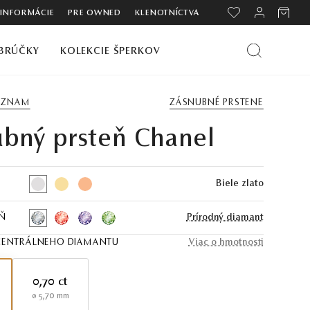
 INFORMÁCIE
PRE OWNED
KLENOTNÍCTVA
BRÚČKY
KOLEKCIE ŠPERKOV
ZOZNAM
ZÁSNUBNÉ PRSTENE
bný prsteň Chanel
Biele zlato
Ň
Prírodný diamant
ENTRÁLNEHO DIAMANTU
Viac o hmotnosti
0,70 ct
ø 5,70 mm