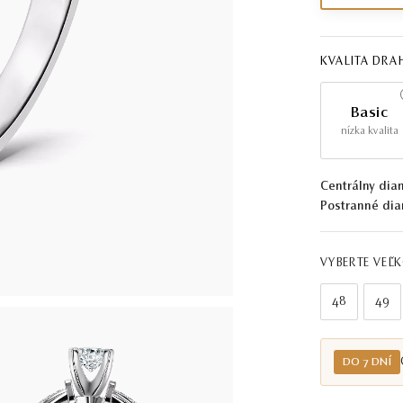
KVALITA DR
Basic
nízka kvalita
Centrálny dia
Postranné dia
VYBERTE VEĽ
48
49
DO 7 DNÍ