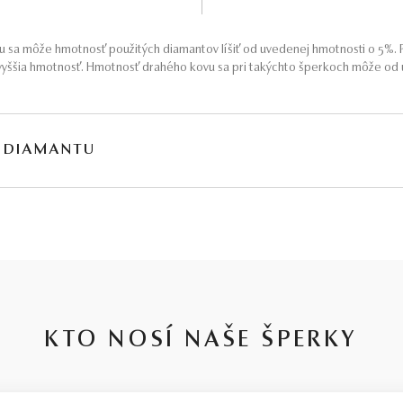
 sa môže hmotnosť použitých diamantov líšiť od uvedenej hmotnosti o 5%. P
yššia hmotnosť. Hmotnosť drahého kovu sa pri takýchto šperkoch môže od u
 DIAMANTU
, v ktorých je niekedy ťažké sa orientovať. Preto sme ju pre Vás zjednodušil
toja naše 30-ročné skúsenosti, členstvo na diamantovej burze a dlhoročná 
e len preto, že je častou ponukou u konkurencie. Kvalita diamantov je tu s
ART – čistota SI1, farba J, výbrus Excellent, fluorescencia Medium – ale viz
KTO NOSÍ NAŠE ŠPERKY
rátkym vysvetlením je, že jednotlivé stupne v parametroch diamantov sú pom
ame nespoliehať sa len na certifikát, ale radšej sa obrátiť na spoľahlivého 
u
.