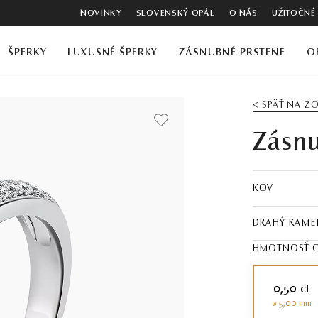
NOVINKY
SLOVENSKÝ OPÁL
O NÁS
UŽITOČNÉ
ŠPERKY
LUXUSNÉ ŠPERKY
ZÁSNUBNÉ PRSTENE
O
< SPÄŤ NA 
Zásnu
KOV
DRAHÝ KAME
HMOTNOSŤ C
0,50 ct
ø 5,00 mm