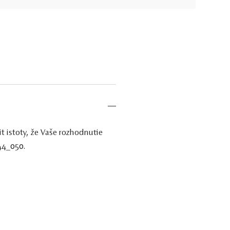
t istoty, že Vaše rozhodnutie
44_050.