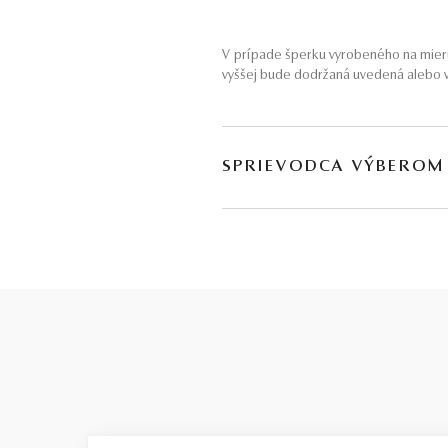
V prípade šperku vyrobeného na mieru
vyššej bude dodržaná uvedená alebo v
SPRIEVODCA VÝBEROM
Kvalita diamantu
je zložitá téma s množstvom parametrov
každý rozpočet. Za týmto rozdelením s
Basic / nízka kvalita
Budeme úprimní: tento stupeň ponúkam
parametre sú rovnaké ako pri stupni SM
výraznými viditeľnými nedostatkami. K
„schovať“. Z tohto dôvodu vždy odporúč
informácií sa dozviete aj
v našom vide