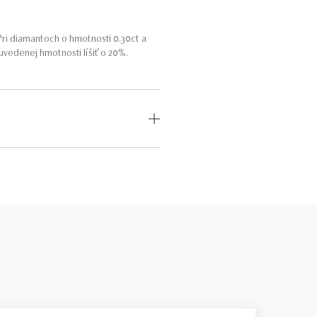
ri diamantoch o hmotnosti 0.30ct a
vedenej hmotnosti líšiť o 20%.
i do 4 kvalitatívnych stupňov pre
expertíza v hodnotení diamantov.
íce papierovo v poriadku – technické
uálne sú to kamene úplné odlišné, s
erne široké, preto sa dá do nich veľa
klenotníka s dobrými znalosťami. Viac