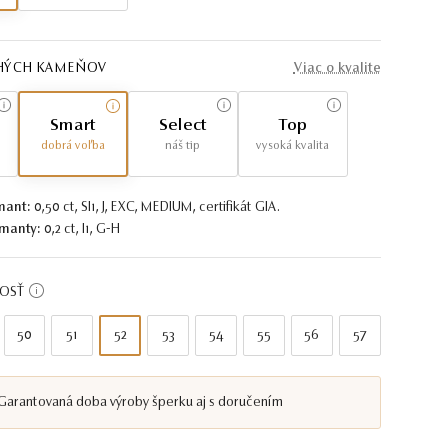
AHÝCH KAMEŇOV
Viac o kvalite
Smart
Select
Top
dobrá voľba
náš tip
vysoká kvalita
mant:
0,50 ct, SI1, J, EXC, MEDIUM, certifikát GIA.
manty:
0,2 ct, I1, G-H
KOSŤ
50
51
52
53
54
55
56
57
Garantovaná doba výroby šperku aj s doručením