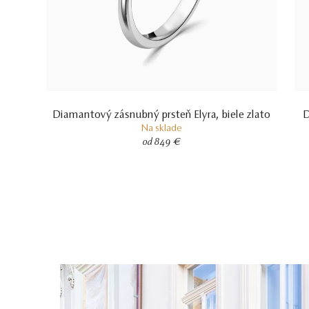
Diamantový zásnubný prsteň Elyra, biele zlato
D
Na sklade
od 849 €