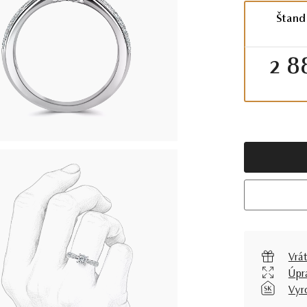
Štand
2 8
Vrát
Úpr
Vyr