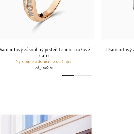
iamantový zásnubný prsteň Gianna, ružové
Diamantový z
zlato
Vyrobíme a doručíme do 21 dní
od 3 410 €
1
2
3
4
5
6
7