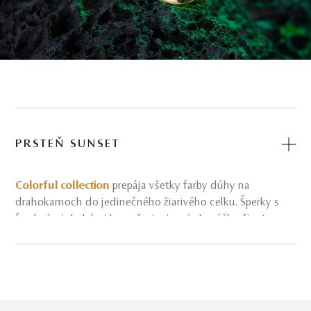
PRSTEŇ SUNSET
Colorful collection
prepája všetky farby dúhy na
drahokamoch do jedinečného žiarivého celku. Šperky s
farebnými drahými kameňmi prinesú do vášho života
lesk, fantáziu a dobrú náladu.
Žiarivý
prsteň Sunset
vo vyhotovení z ružového zlata a
nežného ruženínu dodá svojej nositeľke výnimočnosť a
sebavedomie. Je to jasná správa o tom, že ide o hrdú