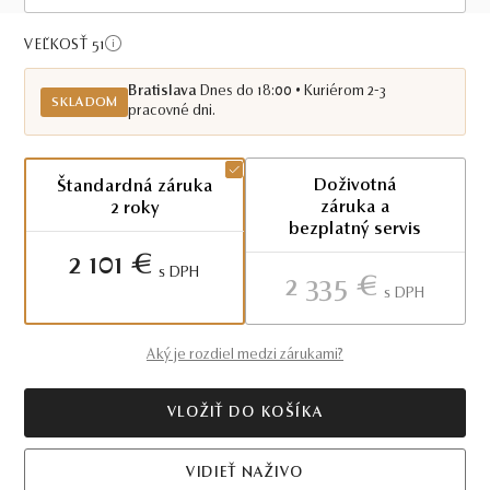
Skladom BA
VEĽKOSŤ 51
Bratislava
Dnes do 18:00 • Kuriérom 2-3
SKLADOM
pracovné dni.
Doživotná
Štandardná záruka
záruka a
2 roky
bezplatný servis
2 101 €
S DPH
2 335 €
S DPH
Aký je rozdiel medzi zárukami?
VLOŽIŤ DO KOŠÍKA
VIDIEŤ NAŽIVO