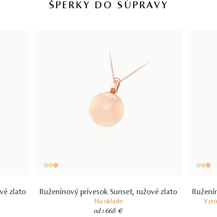
ŠPERKY DO SÚPRAVY
RUŽENÍN
14 kt
RUŽOVÉ ZLATO
4.45 g
VÁHA
vé zlato
Ruženínový prívesok Sunset, ružové zlato
Ruženín
Na sklade
Vyro
od 1 668 €