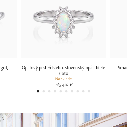
igot,
Opálový prsteň Nebo, slovenský opál, biele
Smar
zlato
Na sklade
od 3 420 €
1
2
3
4
5
6
7
8
9
10