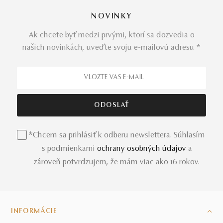
ženu, vedomú si svojej pravej hodnoty.
NOVINKY
Ak chcete byť medzi prvými, ktorí sa dozvedia o
Spoznajte aj iné
variácie šperku
–
prsteň Sunset
s
našich novinkách, uveďte svoju e-mailovú adresu *
elegantným modrým topásom alebo
prsteň
vo
vyhotovení zo žltého zlata a efektnej záhnedy. K prsteňu
dolaďte aj
šperky do súpravy
–
náušnice
a
náhrdelník
Sunset
– a žiarte deň i noc po zvyšok života.
*Chcem sa prihlásiť k odberu newslettera. Súhlasím
s podmienkami
ochrany osobných údajov
a
zároveň potvrdzujem, že mám viac ako 16 rokov.
INFORMÁCIE