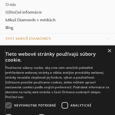
O nás
Užitočné informácie
Mikuš Diamonds v médiách
Blog
SVET MIKUŠ DIAMONDS
×
VŠETKO O NÁKUPE
Tieto webové stránky používajú súbory
cookie.
KONTAKT
Používame súbory cookie, aby sme vám umožnili pohodlné
Naše klenotníctva
prehliadanie webovej stránky a vďaka analýze prevádzky webovej
stránky neustále zlepšovali jej funkcie, výkon a použiteľnosť.
Súhlasom povolíte používanie cookies, alebo môžete upraviť
Sídlo spoločnosti
nastavenie cookies podľa svojích preferencií. Podrobné informácie sa
dozviete na našej web stránke v časti Ochrana osobných údajov.
Prečítať viac
NEVYHNUTNE POTREBNÉ
ANALYTICKÉ