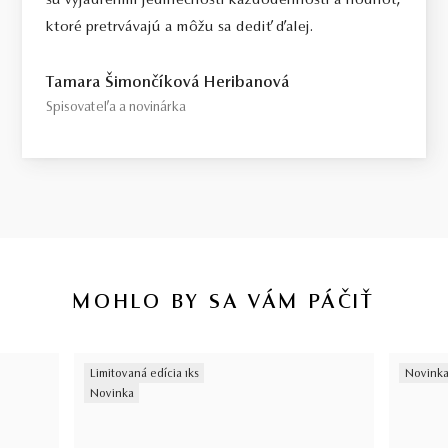
sú vyjadrením jedinečnosti každodennosti a hodnôt,
ktoré pretrvávajú a môžu sa dediť ďalej.
Tamara Šimončíková Heribanová
Spisovateľa a novinárka
MOHLO BY SA VÁM PÁČIŤ
Limitovaná edícia 1ks
Novink
Novinka