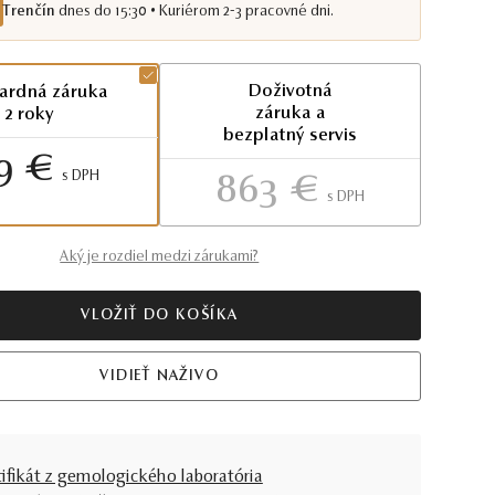
Trenčín
dnes do 15:30 • Kuriérom 2-3 pracovné dni.
Doživotná
ardná záruka
záruka a
2 roky
bezplatný servis
9 €
S DPH
863 €
S DPH
Aký je rozdiel medzi zárukami?
VLOŽIŤ DO KOŠÍKA
VIDIEŤ NAŽIVO
tifikát z gemologického laboratória