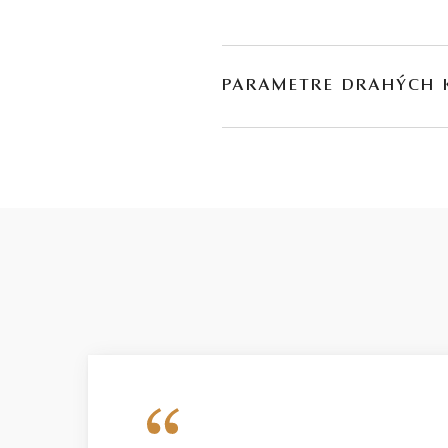
PARAMETRE DRAHÝCH
DRUH
POČET
H
citrín
*
3
modrý topás
*
2
peridot
1
granát
1
ametyst
*
1
ružový turmalín
*
1
* Drahé kamene používané v klenotníctve býva