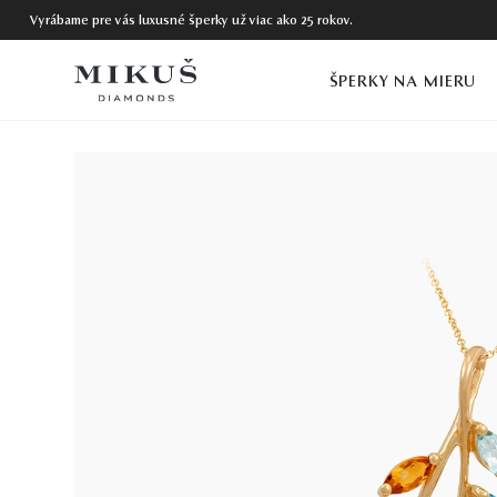
Vyrábame pre vás luxusné šperky už viac ako 25 rokov.
ŠPERKY NA MIERU