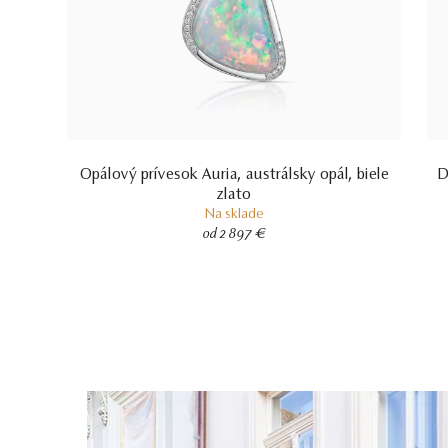
Opálový prívesok Auria, austrálsky opál, biele
D
zlato
Na sklade
od 2 897 €