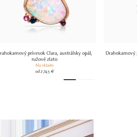
rahokamový prívesok Clara, austrálsky opál,
Drahokamový pr
ružové zlato
Na sklade
od 2 745 €
1
2
3
4
5
6
7