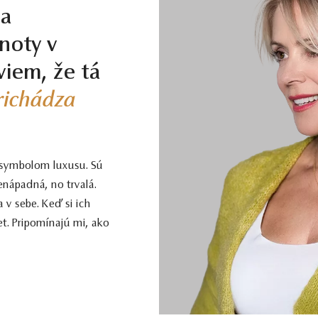
la
noty v
viem, že tá
prichádza
 symbolom luxusu. Sú
enápadná, no trvalá.
 v sebe. Keď si ich
t. Pripomínajú mi, ako