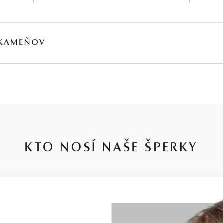
 KAMEŇOV
MOTNOSŤ
PÔVOD
∑ 0,41 ct
Prírodný
∑ 0,3 ct
Prírodný
0,14 ct
Prírodný
KTO NOSÍ NAŠE ŠPERKY
0,175 ct
Prírodný
0,125 ct
Prírodný
0,13 ct
Prírodný
jú obvykle podrobené akceptovaným úpravám – viac sa dozviete na
www.gemologia.sk
.