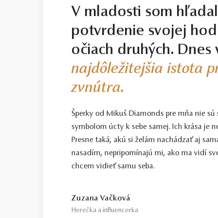
V mladosti som hľada
potvrdenie svojej hod
očiach druhých. Dnes 
najdôležitejšia istota 
zvnútra.
Šperky od Mikuš Diamonds pre mňa nie sú
symbolom úcty k sebe samej. Ich krása je n
Presne taká, akú si želám nachádzať aj sama
nasadím, nepripomínajú mi, ako ma vidí sve
chcem vidieť samu seba.
Zuzana Vačková
Herečka a influencerka