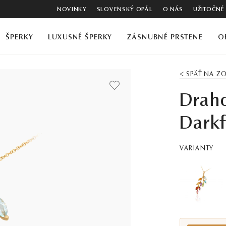
NOVINKY
SLOVENSKÝ OPÁL
O NÁS
UŽITOČNÉ
ŠPERKY
LUXUSNÉ ŠPERKY
ZÁSNUBNÉ PRSTENE
O
< SPÄŤ NA 
Drah
Darkf
VARIANTY