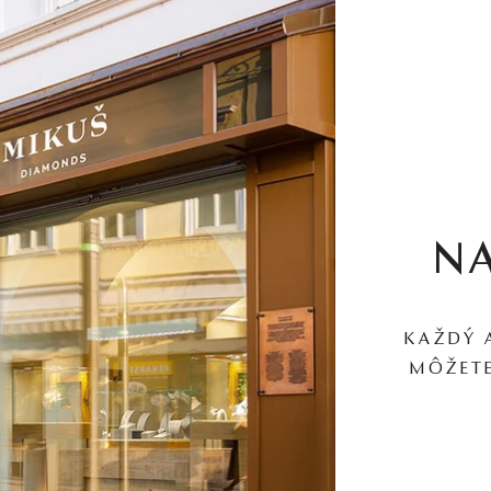
N
KAŽDÝ 
MÔŽETE