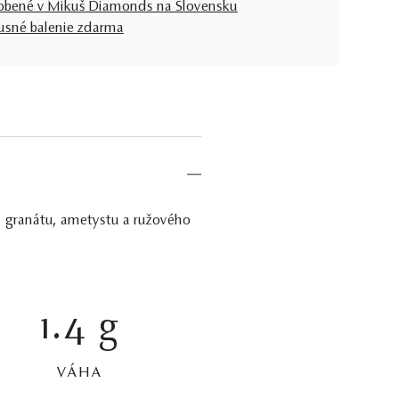
obené v Mikuš Diamonds na Slovensku
usné balenie zdarma
u, granátu, ametystu a ružového
1.4 g
VÁHA