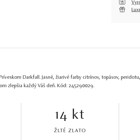
Vyr
Lux
íveskom Darkfall. Jasné, žiarivé farby citrínov, topásov, peridot
atom zlepšia každý Váš deň. Kód: 245290029.
14 kt
ŽLTÉ ZLATO