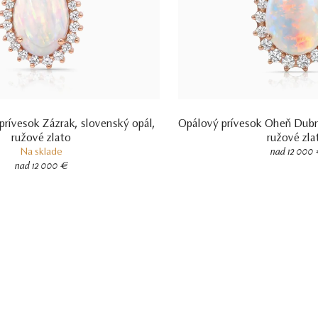
ívesok Zázrak, slovenský opál,
Opálový prívesok Oheň Dubní
ružové zlato
ružové zla
Na sklade
nad 12 000
nad 12 000 €