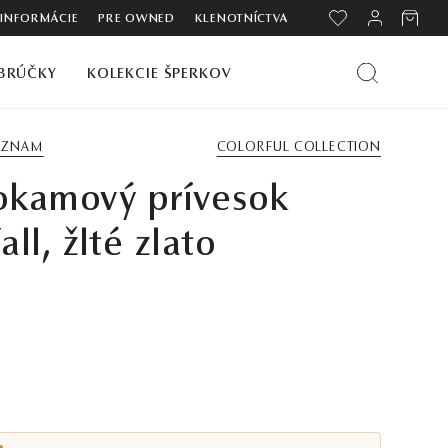
 INFORMÁCIE
PRE OWNED
KLENOTNÍCTVA
BRÚČKY
KOLEKCIE ŠPERKOV
ZOZNAM
COLORFUL COLLECTION
okamový prívesok
all, žlté zlato