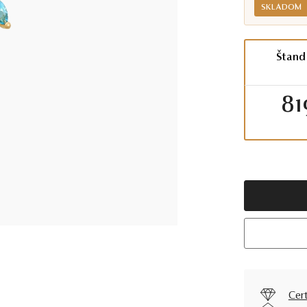
SKLADOM
Štand
81
Cer