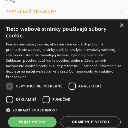
Blog
SVET MIKUŠ DIAMONDS
×
VŠETKO O NÁKUPE
Tieto webové stránky používajú súbory
cookie.
KONTAKT
Používame súbory cookie, aby sme vám umožnili pohodlné
prehliadanie webovej stránky a vďaka analýze prevádzky webovej
Naše klenotníctva
stránky neustále zlepšovali jej funkcie, výkon a použiteľnosť.
Súhlasom povolíte používanie cookies, alebo môžete upraviť
Sídlo spoločnosti
nastavenie cookies podľa svojích preferencií. Podrobné informácie sa
dozviete na našej web stránke v časti Ochrana osobných údajov.
Prečítať viac
NEVYHNUTNE POTREBNÉ
ANALYTICKÉ
REKLAMNÉ
FUNKČNÉ
© MIKUŠ DIAMONDS, A.S. 2026. VŠETKY PRÁVA VYHRADENÉ.
Nastavenia cookies.
ZOBRAZIŤ PODROBNOSTI
2 582 €
PRIJAŤ VŠETKO
ODMIETNUŤ VŠETKO
VIAC INFO
Vyrobíme a doručíme do 21 dní