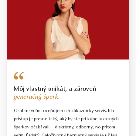
Môj vlastný unikát, a zároveň
generačný šperk.
Osobne veľmi oceňujem ich zákaznícky servis. Ich
prístup je presne taký, aký by ste pri kúpe luxusných
šperkov očakávali – diskrétny, odborný, no pritom
veľmi ľudský. Celoživotný bezplatný servis je už len