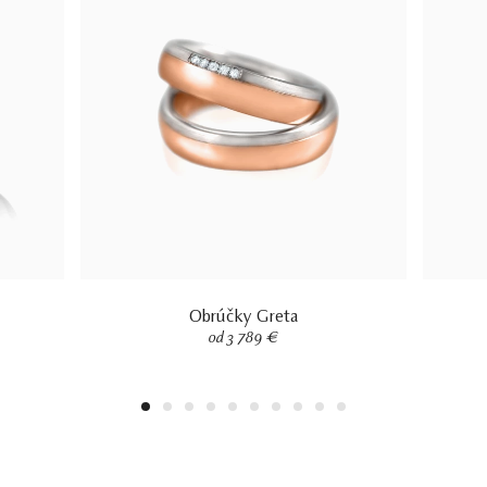
Obrúčky Greta
od 3 789 €
1
2
3
4
5
6
7
8
9
10