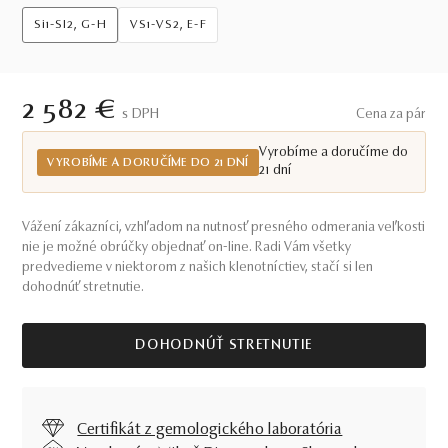
Si1-SI2, G-H
VS1-VS2, E-F
2 582 €
S DPH
Cena za pár
Vyrobíme a doručíme do
VYROBÍME A DORUČÍME DO 21 DNÍ
21 dní
Vážení zákazníci, vzhľadom na nutnosť presného odmerania veľkosti
nie je možné obrúčky objednať on-line. Radi Vám všetky
predvedieme v niektorom z našich klenotníctiev, stačí si len
dohodnúť stretnutie.
DOHODNÚŤ STRETNUTIE
Certifikát z gemologického laboratória