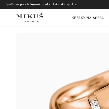
Vyrábame pre vás luxusné šperky už viac ako 25 rokov.
ŠPERKY NA MIERU