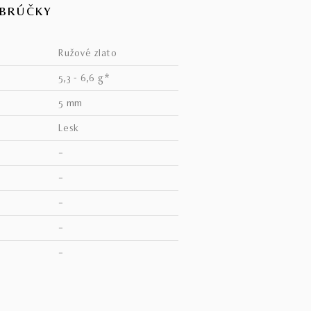
OBRÚČKY
ružové zlato
5,3 - 6,6 g*
5 mm
lesk
–
–
–
–
V
–