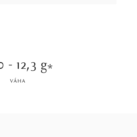
0 - 12,3 g
*
VÁHA