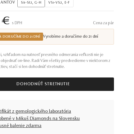
AMANTOV
Si1-SI2, G-H
VS1-VS2, E-F
 €
S DPH
Cena za pár
Vyrobíme a doručíme do 21 dní
A DORUČÍME DO 21 DNÍ
i, vzhľadom na nutnosť presného odmerania veľkosti nie je
objednať on-line. Radi Vám všetky predvedieme v niektorom z
tiev, stačí si len dohodnúť stretnutie.
DOHODNÚŤ STRETNUTIE
tifikát z gemologického laboratória
obené v Mikuš Diamonds na Slovensku
usné balenie zdarma