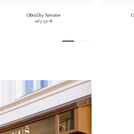
Obrúčky Simone
O
od 3 531 €
1
2
3
4
5
6
7