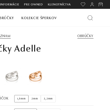
 INFORMÁCIE
PRE OWNED
KLENOTNÍCTVA
BRÚČKY
KOLEKCIE ŠPERKOV
ZOZNAM
OBRÚČKY
čky Adelle
ÚČOK
1,6mm
2mm
2,2mm