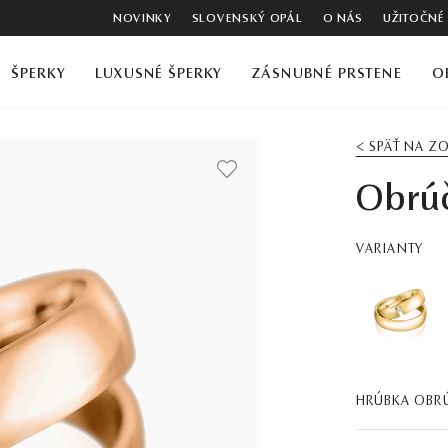
NOVINKY
SLOVENSKÝ OPÁL
O NÁS
UŽITOČNÉ
ŠPERKY
LUXUSNÉ ŠPERKY
ZÁSNUBNÉ PRSTENE
O
< SPÄŤ NA 
Obrú
VARIANTY
HRÚBKA OBR