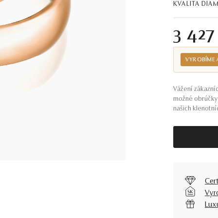
KVALITA DI
3 427
VYROBÍME 
Vážení zákazníc
možné obrúčky 
našich klenotníc
Cer
Vyr
Lux