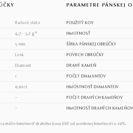
ÚČKY
PARAMETRE PÁNSKEJ 
ružové zlato
POUŽITÝ KOV
4,7 - 5,7 g*
HMOTNOSŤ
5 mm
ŠÍRKA PÁNSKEJ OBRÚČKY
lesk
POVRCH OBRÚČKY
diamant
DRAHÝ KAMEŇ
1
POČET DIAMANTOV
0,02ct
HMOSTNOSŤ DIAMANTOV
–
POČET DRAHÝCH KAMEŇOV
–
HMOTNOSŤ DRAHÝCH KAMEŇO
sa môže hmotnosť drahého kovu líšiť od uvedenej hmotnosti o 20%.