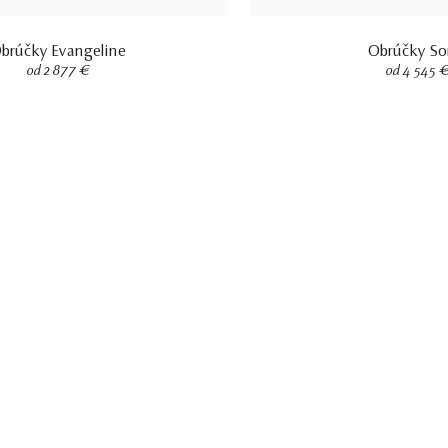
brúčky Evangeline
Obrúčky So
od 2 877 €
od 4 545 