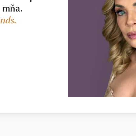
j mňa.
nds.