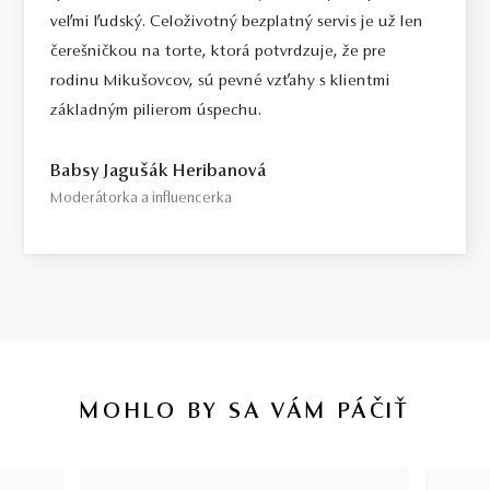
veľmi ľudský. Celoživotný bezplatný servis je už len
čerešničkou na torte, ktorá potvrdzuje, že pre
rodinu Mikušovcov, sú pevné vzťahy s klientmi
základným pilierom úspechu.
Babsy Jagušák Heribanová
Moderátorka a influencerka
MOHLO BY SA VÁM PÁČIŤ