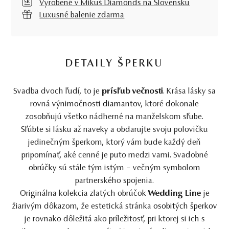
Vyrobené v Mikuš Diamonds na Slovensku
Luxusné balenie zdarma
DETAILY ŠPERKU
Svadba dvoch ľudí, to je
prísľub večnosti
. Krása lásky sa
rovná
výnimočnosti diamantov
, ktoré dokonale
zosobňujú všetko nádherné na manželskom sľube.
Sľúbte si lásku až naveky a obdarujte svoju polovičku
jedinečným šperkom, ktorý vám bude každý deň
pripomínať, aké cenné je puto medzi vami. Svadobné
obrúčky
sú stále tým istým – večným symbolom
partnerského spojenia.
Originálna kolekcia zlatých obrúčok
Wedding Line
je
žiarivým dôkazom, že estetická stránka
osobitých šperkov
je rovnako dôležitá ako príležitosť, pri ktorej si ich s