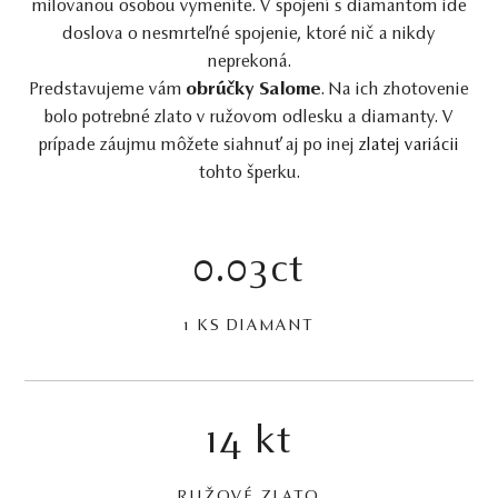
milovanou osobou vymeníte. V spojení s diamantom ide
doslova o nesmrteľné spojenie, ktoré nič a nikdy
neprekoná.
Predstavujeme vám
obrúčky Salome
. Na ich zhotovenie
bolo potrebné zlato v ružovom odlesku a diamanty. V
prípade záujmu môžete siahnuť aj po inej
zlatej variácii
tohto šperku.
0.03ct
1 KS DIAMANT
14 kt
RUŽOVÉ ZLATO