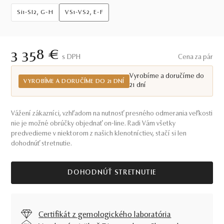
Si1-SI2, G-H
VS1-VS2, E-F
3 358 €
S DPH
Cena za pár
Vyrobíme a doručíme do
VYROBÍME A DORUČÍME DO 21 DNÍ
21 dní
Vážení zákazníci, vzhľadom na nutnosť presného odmerania veľkosti
nie je možné obrúčky objednať on-line. Radi Vám všetky
predvedieme v niektorom z našich klenotníctiev, stačí si len
dohodnúť stretnutie.
DOHODNÚŤ STRETNUTIE
Certifikát z gemologického laboratória