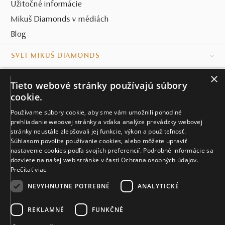
Užitočné informácie
Mikuš Diamonds v médiách
Blog
SVET MIKUŠ DIAMONDS
×
VŠETKO O NÁKUPE
Tieto webové stránky používajú súbory
cookie.
KONTAKT
Používame súbory cookie, aby sme vám umožnili pohodlné
prehliadanie webovej stránky a vďaka analýze prevádzky webovej
Naše klenotníctva
stránky neustále zlepšovali jej funkcie, výkon a použiteľnosť.
Súhlasom povolíte používanie cookies, alebo môžete upraviť
Sídlo spoločnosti
nastavenie cookies podľa svojích preferencií. Podrobné informácie sa
dozviete na našej web stránke v časti Ochrana osobných údajov.
Prečítať viac
NEVYHNUTNE POTREBNÉ
ANALYTICKÉ
REKLAMNÉ
FUNKČNÉ
© MIKUŠ DIAMONDS, A.S. 2026. VŠETKY PRÁVA VYHRADENÉ.
Nastavenia cookies.