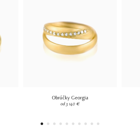
Obrúčky Georgia
od 3 140 €
1
2
3
4
5
6
7
8
9
10