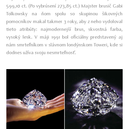
599,10 ct. (Po vybrúsení 273,85 ct.) Majster brusič Gabi
Tolkowsky na ňom spolu so skupinou šikovných
pomocníkov makal takmer 3 roky, aby z neho vydoloval
tieto atribúty: najmodernejší brus, skvostná farba,
vysoký lesk. V máji 1991 bol oficiálny predstavený aj
nám smrteľníkom v slávnom londýnskom Toweri, kde si
dodnes užíva svoju nesmrteľnosť.