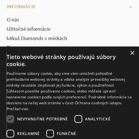
INFORMÁCIE
O nás
Užitočné informácie
Mikuš Diamonds v médiách
Blog
×
Tieto webové stránky používajú súbory
SVET MIKUŠ DIAMONDS
cookie.
Používame súbory cookie, aby sme vám umožnili pohodlné
VŠETKO O NÁKUPE
prehliadanie webovej stránky a vďaka analýze prevádzky webovej
stránky neustále zlepšovali jej funkcie, výkon a použiteľnosť.
KONTAKT
Súhlasom povolíte používanie cookies, alebo môžete upraviť
nastavenie cookies podľa svojích preferencií. Podrobné informácie sa
Naše klenotníctva
dozviete na našej web stránke v časti Ochrana osobných údajov.
Prečítať viac
Sídlo spoločnosti
NEVYHNUTNE POTREBNÉ
ANALYTICKÉ
REKLAMNÉ
FUNKČNÉ