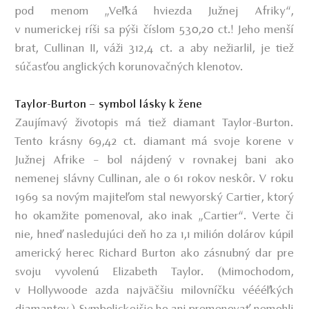
pod menom „Veľká hviezda Južnej Afriky“,
v numerickej ríši sa pýši číslom 530,20 ct.! Jeho menší
brat, Cullinan II, váži 312,4 ct. a aby nežiarlil, je tiež
súčasťou anglických korunovačných klenotov.
Taylor-Burton – symbol lásky k žene
Zaujímavý životopis má tiež diamant Taylor-Burton.
Tento krásny 69,42 ct. diamant má svoje korene v
Južnej Afrike – bol nájdený v rovnakej bani ako
nemenej slávny Cullinan, ale o 61 rokov neskôr. V roku
1969 sa novým majiteľom stal newyorský Cartier, ktorý
ho okamžite pomenoval, ako inak „Cartier“. Verte či
nie, hneď nasledujúci deň ho za 1,1 milión dolárov kúpil
americký herec Richard Burton ako zásnubný dar pre
svoju vyvolenú Elizabeth Taylor. (Mimochodom,
v Hollywoode azda najväčšiu milovníčku véééľkých