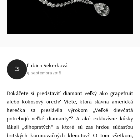
Ľubica Sekerková
ĽS
9. septembra 2018
Dokážete si predstaviť diamant veľký ako grapefruit
alebo kokosový orech? Viete, ktorá slávna americká
herečka sa preslávila výrokom „Veľké dievčatá
potrebujú veľké diamanty“? A aké exkluzívne kúsky
lákali „dlhoprstých“ a ktoré sú zas hrdou súčasťou
britských korunovačných klenotov? O tom všetkom,