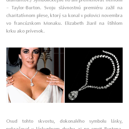
diamantov.) Symbolickejšie ho ani premenovať nemohli
– Taylor-Burton. Svoju slávnostnú premiéru zažil na
charitatívnom plese, ktorý sa konal v polovici novembra
vo francúzskom Monaku. Elizabeth žiaril na štíhlom
krku ako prívesok.
Osud tohto skvostu, dokonalého symbolu lásky,