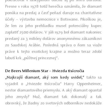
pokračoval v láskyplnom duchu aj po smrti Burtona.
Presne v roku 1978 totiž herečka oznámila, že diamant
ponúka na predaj a časť peňazí daruje na charitatívne
účely – výstavbu nemocnice v Botswane. Pikoškou je,
že len za jeho prehliadku musel potenciálny kupec
zaplatiť 2500 dolárov. V júli 1979 bol diamant nakoniec
predaný za 3 milióny dolárov anonymnému zákazníkovi
zo Saudskej Arábie. Posledná správa o ňom sa viaže
práve k tejto exotickej krajine a možno teraz zdobí
labutí krk „púštnej princeznej“.
De Beers Millenium Star – Hviezda tisícročia
„Najkrajší diamant, aký som kedy uvidel,“
takto sa
vyjadril o „Hviezde tisícročia“ Harry Oppenheimer,
nestor diamantového priemyslu. A aký diamant opantal
jeho zmysly? Nuž, diamant tak dokonalý a tak
obrovský, že žiadny zo svetových odborníkov nedokáže