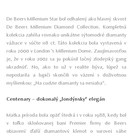
De Beers Millenium Star bol odhalený ako hlavný skvost
De Beers Millenium Diamond Collection. Kompletná
kolekcia zahŕňa rovnako unikátne sýtomodré diamanty
vážiace v súčte 118 ct. Táto kolekcia bola vystavená v
roku 2000 v London 's Millenium Dome. Zaujímavosťou
je, že v roku 2002 sa ju pokúsil lačný zlodejský gang
ukradnúť. No, ako to už v realite býva, lúpež sa
nepodarila a lupiči skončili vo väzení s doživotnou
myšlienkou: „Na cudzie diamanty sa nesiaha“.
Centenary – dokonalý „londýnsky“ elegán
Matka príroda bola opäť štedrá i v roku 1988, kedy bol
v toľko skloňovanej bani Premier firmy de Beers
objavený ďalší diamantový klenot o surovej váhe