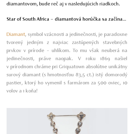
diamantovom, bude reč aj v nasledujúcich riadkoch.
Star of South Africa – diamantová horúčka sa začína...
Diamant
, symbol vzácnosti a jedinečnosti, je paradoxne
tvorený jedným z najviac zastúpených stavebných
prvkov v prírode – uhlíkom. To mu však neuberá na
jedinečnosti, práve naopak. V roku 1869 našiel
v prírodnom chráme pri Griquatown absolútne unikátny
surový diamant (s hmotnosťou 83,5 ct.) istý domorodý
pastier, ktorý ho vymenil s farmárom za 500 oviec, 10
volov a 1 koňa!