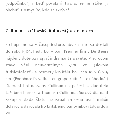
„odpočinku“, i keď povolaní tvrdia, že je stále „v
obehu“. Čo myslíte, kde sa skrýva?
Cullinan – kráľovský titul ukrytý v klenotoch
Prehupnime sa v časopriestore, aby sa sme sa dostali
do roku 1905, kedy bol v bani Premier firmy De Beers
nájdený doteraz najväčší diamant na svete. V surovom
stave vážil neuveriteľných 3106 ct. (slovom
tritisícstošesť!) a rozmery kryštálu boli cca 10 x 6 x 5
cm. (Podobnosť s veľkosťou grapefruitu čisto náhodná.)
Diamant bol nazvaný Cullinan na počesť zakladateľa
ťažobnej bane sira Thomasa Cullinana. Surový diamant
zakúpila vláda štátu Transvaal za cenu asi 1 milión
dolárov a darovala ho britskému panovníkovi Eduardovi
VII.