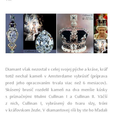
Diamant však nezostal v celej svojej pýche a kráse, kráľ
totiž nechal kameň v Amsterdame vybrúsiť (príprava
pred jeho opracovaním trvala viac než 6 mesiacov).
Skúsený brusič rozdelil kameň na dva menšie kúsky
s príznačnými titulmi Cullinan I a Cullinan II. Väčší
z nich, Cullinan I, vybrúsený do tvaru slzy, tróni
v kráľovskom žezle. V diamantovej ríši by ste ho hľadali