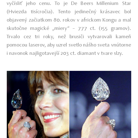
vyčísliť jeho cenu. To je De Beers Millenium Star
(Hviezda tisícročia). Tento jedinečný krásavec bol
objavený začiatkom 80. rokov v africkom Kongu a mal
skutočne magické „miery“ – 777 ct. (155 gramov).
Trvalo cez tri roky, než brusiči vytvarovali kameň
pomocou laserov, aby uzrel svetlo nášho sveta vnútorne
i navonok najligotavejší 203 ct. diamant v tvare slzy.