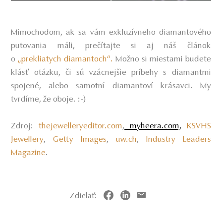
Mimochodom, ak sa vám exkluzívneho diamantového
putovania máli, prečítajte si aj náš článok
o
„prekliatych diamantoch“.
Možno si miestami budete
klásť otázku, či sú vzácnejšie príbehy s diamantmi
spojené, alebo samotní diamantoví krásavci. My
tvrdíme, že oboje. :-)
Zdroj:
thejewelleryeditor.com
,
myheera.com,
KSVHS
Jewellery
,
Getty Images
,
uw.ch
,
Industry Leaders
Magazine
.
Zdielať: