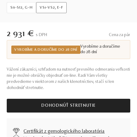
Si1-SI2, G-H
VS1-VS2, E-F
2 931 €
S DPH
Cena za pár
Vyrobíme a doručíme
VYROBÍME A DORUČÍME DO 28 DNÍ
do 28 dní
Vážení zákazníci, vzhľadom na nutnosť presného odmerania veľkosti
nie je možné obrúčky objednať on-line. Radi Vám všetky
predvedieme v niektorom z našich klenotníctiev, stačí si len
dohodnúť stretnutie.
DOHODNÚŤ STRETNUTIE
Certifikát z gemologického laboratória