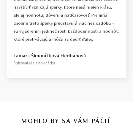
navštíviť vznikajú šperky, ktoré nesú nielen krásu,
ale aj hodnotu, dôveru a nadčasovosť. Pre mňa
osobne tieto šperky predstavujú viac než ozdobu –
sú vyjadrením jedinečnosti každodennosti a hodnôt,
ktoré pretrvávajú a môžu sa dediť ďalej.
Tamara Šimončíková Heribanová
Spisovateľa a novinárka
MOHLO BY SA VÁM PÁČIŤ