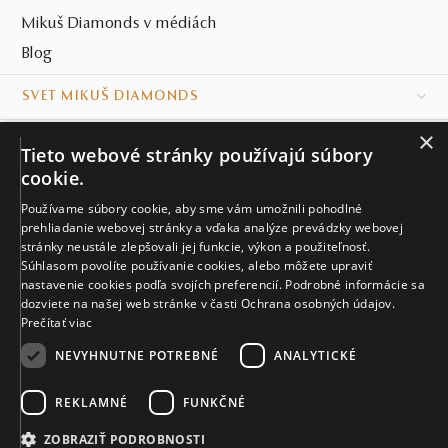
Mikuš Diamonds v médiách
Blog
SVET MIKUŠ DIAMONDS
×
VŠETKO O NÁKUPE
Tieto webové stránky používajú súbory
cookie.
KONTAKT
Používame súbory cookie, aby sme vám umožnili pohodlné
prehliadanie webovej stránky a vďaka analýze prevádzky webovej
Naše klenotníctva
stránky neustále zlepšovali jej funkcie, výkon a použiteľnosť.
Súhlasom povolíte používanie cookies, alebo môžete upraviť
Sídlo spoločnosti
nastavenie cookies podľa svojích preferencií. Podrobné informácie sa
dozviete na našej web stránke v časti Ochrana osobných údajov.
Prečítať viac
NEVYHNUTNE POTREBNÉ
ANALYTICKÉ
REKLAMNÉ
FUNKČNÉ
© MIKUŠ DIAMONDS, A.S. 2026. VŠETKY PRÁVA VYHRADENÉ.
Nastavenia cookies.
ZOBRAZIŤ PODROBNOSTI