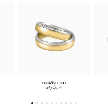
Obrúčky Greta
od 3 789 €
1
2
3
4
5
6
7
8
9
10