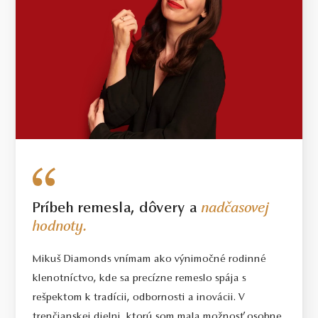
Príbeh remesla, dôvery a
nadčasovej
hodnoty.
Mikuš Diamonds vnímam ako výnimočné rodinné
klenotníctvo, kde sa precízne remeslo spája s
rešpektom k tradícii, odbornosti a inovácii. V
trenčianskej dielni, ktorú som mala možnosť osobne