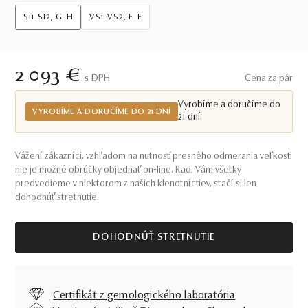
Si1-SI2, G-H
VS1-VS2, E-F
2 093 €
S DPH
Cena za pár
Vyrobíme a doručíme do
VYROBÍME A DORUČÍME DO 21 DNÍ
21 dní
Vážení zákazníci, vzhľadom na nutnosť presného odmerania veľkosti
nie je možné obrúčky objednať on-line. Radi Vám všetky
predvedieme v niektorom z našich klenotníctiev, stačí si len
dohodnúť stretnutie.
DOHODNÚŤ STRETNUTIE
Certifikát z gemologického laboratória