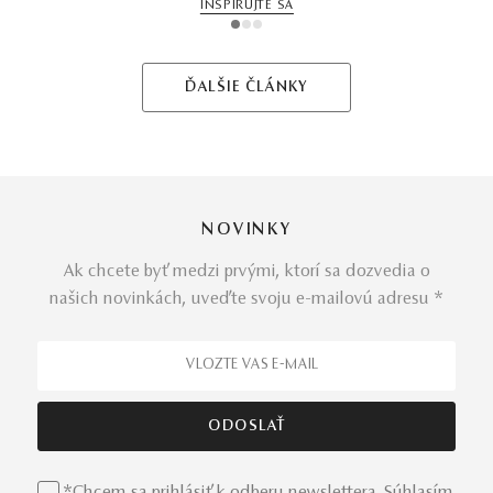
INŠPIRUJTE SA
1
2
3
ĎALŠIE ČLÁNKY
NOVINKY
Ak chcete byť medzi prvými, ktorí sa dozvedia o
našich novinkách, uveďte svoju e-mailovú adresu *