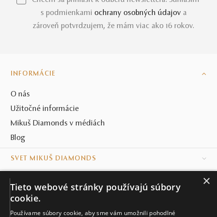
*Chcem sa prihlásiť k odberu newslettera. Súhlasím
s podmienkami
ochrany osobných údajov
a
zároveň potvrdzujem, že mám viac ako 16 rokov.
INFORMÁCIE
O nás
Užitočné informácie
Mikuš Diamonds v médiách
Blog
SVET MIKUŠ DIAMONDS
×
VŠETKO O NÁKUPE
Tieto webové stránky používajú súbory
cookie.
KONTAKT
Používame súbory cookie, aby sme vám umožnili pohodlné