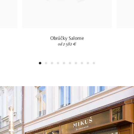
Obrúčky Salome
od 2 582 €
1
2
3
4
5
6
7
8
9
10