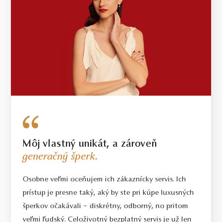
Môj vlastný unikát, a zároveň
generačný šperk.
Osobne veľmi oceňujem ich zákaznícky servis. Ich
prístup je presne taký, aký by ste pri kúpe luxusných
šperkov očakávali – diskrétny, odborný, no pritom
veľmi ľudský. Celoživotný bezplatný servis je už len