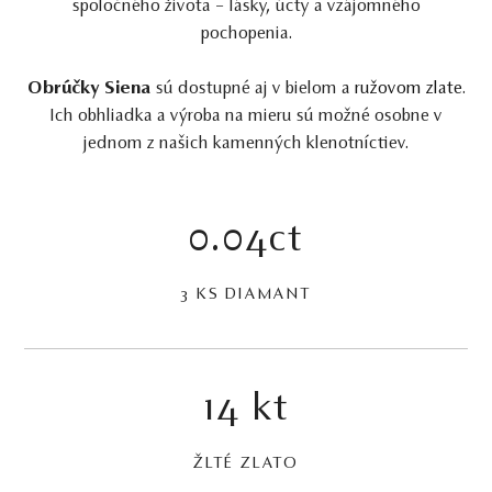
spoločného života – lásky, úcty a vzájomného
pochopenia.
Obrúčky Siena
sú dostupné aj v bielom a
ružovom zlate
.
Ich obhliadka a výroba na mieru sú možné osobne v
jednom z našich kamenných klenotníctiev.
0.04ct
3 KS DIAMANT
14 kt
ŽLTÉ ZLATO