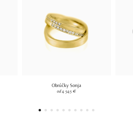
Obrúčky Sonja
od 4 545 €
1
2
3
4
5
6
7
8
9
10