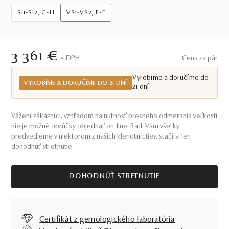
Si1-SI2, G-H
VS1-VS2, E-F
3 361 €
S DPH
Cena za pár
Vyrobíme a doručíme do
VYROBÍME A DORUČÍME DO 21 DNÍ
21 dní
Vážení zákazníci, vzhľadom na nutnosť presného odmerania veľkosti
nie je možné obrúčky objednať on-line. Radi Vám všetky
predvedieme v niektorom z našich klenotníctiev, stačí si len
dohodnúť stretnutie.
DOHODNÚŤ STRETNUTIE
Certifikát z gemologického laboratória