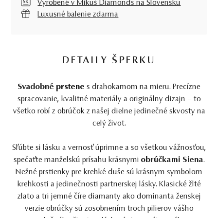
Vyrobené v Mikuš Diamonds na Slovensku
Luxusné balenie zdarma
DETAILY ŠPERKU
Svadobné
prstene
s drahokamom na mieru. Precízne
spracovanie, kvalitné materiály a originálny dizajn – to
všetko robí z
obrúčok
z našej dielne jedinečné skvosty na
celý život.
Sľúbte si lásku a vernosť úprimne a so všetkou vážnosťou,
spečaťte manželskú prísahu krásnymi
obrúčkami Siena
.
Nežné prstienky pre krehké duše sú krásnym symbolom
krehkosti a jedinečnosti partnerskej lásky. Klasické žlté
zlato a tri jemné číre diamanty ako dominanta ženskej
verzie obrúčky sú zosobnením troch pilierov vášho