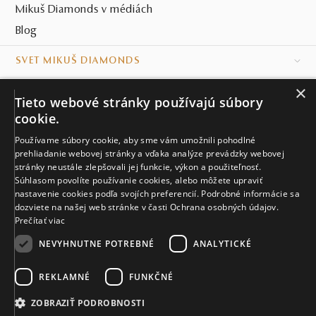
Mikuš Diamonds v médiách
Blog
SVET MIKUŠ DIAMONDS
×
VŠETKO O NÁKUPE
Tieto webové stránky používajú súbory
cookie.
KONTAKT
Používame súbory cookie, aby sme vám umožnili pohodlné
prehliadanie webovej stránky a vďaka analýze prevádzky webovej
Naše klenotníctva
stránky neustále zlepšovali jej funkcie, výkon a použiteľnosť.
Súhlasom povolíte používanie cookies, alebo môžete upraviť
Sídlo spoločnosti
nastavenie cookies podľa svojích preferencií. Podrobné informácie sa
dozviete na našej web stránke v časti Ochrana osobných údajov.
Prečítať viac
NEVYHNUTNE POTREBNÉ
ANALYTICKÉ
REKLAMNÉ
FUNKČNÉ
© MIKUŠ DIAMONDS, A.S. 2026. VŠETKY PRÁVA VYHRADENÉ.
Nastavenia cookies.
ZOBRAZIŤ PODROBNOSTI