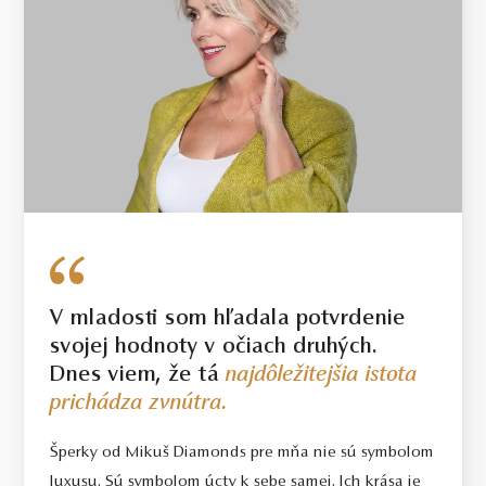
V mladosti som hľadala potvrdenie
svojej hodnoty v očiach druhých.
Dnes viem, že tá
najdôležitejšia istota
prichádza zvnútra.
Šperky od Mikuš Diamonds pre mňa nie sú symbolom
luxusu. Sú symbolom úcty k sebe samej. Ich krása je