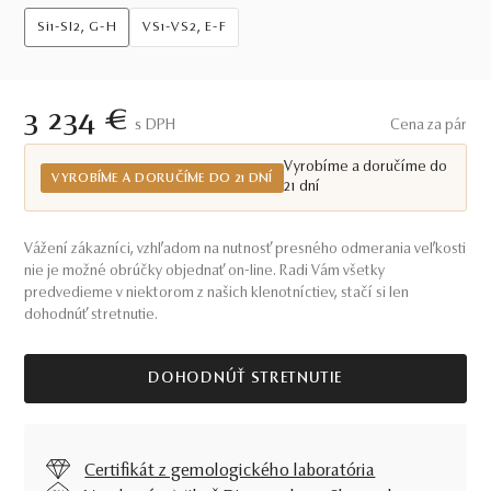
Si1-SI2, G-H
VS1-VS2, E-F
3 234 €
S DPH
Cena za pár
Vyrobíme a doručíme do
VYROBÍME A DORUČÍME DO 21 DNÍ
21 dní
Vážení zákazníci, vzhľadom na nutnosť presného odmerania veľkosti
nie je možné obrúčky objednať on-line. Radi Vám všetky
predvedieme v niektorom z našich klenotníctiev, stačí si len
dohodnúť stretnutie.
DOHODNÚŤ STRETNUTIE
Certifikát z gemologického laboratória