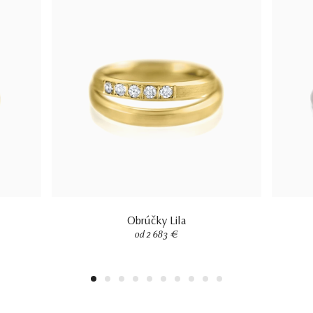
Obrúčky Lila
od 2 683 €
1
2
3
4
5
6
7
8
9
10