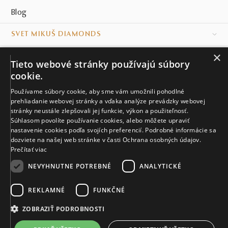
Blog
SVET MIKUŠ DIAMONDS
×
VŠETKO O NÁKUPE
Tieto webové stránky používajú súbory
cookie.
KONTAKT
Používame súbory cookie, aby sme vám umožnili pohodlné
prehliadanie webovej stránky a vďaka analýze prevádzky webovej
Naše klenotníctva
stránky neustále zlepšovali jej funkcie, výkon a použiteľnosť.
Súhlasom povolíte používanie cookies, alebo môžete upraviť
Sídlo spoločnosti
nastavenie cookies podľa svojích preferencií. Podrobné informácie sa
dozviete na našej web stránke v časti Ochrana osobných údajov.
Prečítať viac
NEVYHNUTNE POTREBNÉ
ANALYTICKÉ
REKLAMNÉ
FUNKČNÉ
© MIKUŠ DIAMONDS, A.S. 2026. VŠETKY PRÁVA VYHRADENÉ.
Nastavenia cookies.
ZOBRAZIŤ PODROBNOSTI
3 234 €