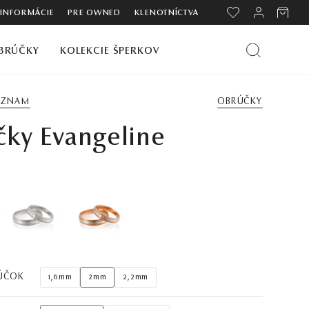
 INFORMÁCIE
PRE OWNED
KLENOTNÍCTVA
BRÚČKY
KOLEKCIE ŠPERKOV
ZOZNAM
OBRÚČKY
čky Evangeline
ÚČOK
1,6mm
2mm
2,2mm