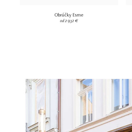
Obrúčky Esme
od 2 932 €