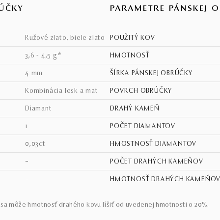
ÚČKY
PARAMETRE PÁNSKEJ 
ružové zlato, biele zlato
POUŽITÝ KOV
3,6 - 4,5 g*
HMOTNOSŤ
4 mm
ŠÍRKA PÁNSKEJ OBRÚČKY
kombinácia lesk a mat
POVRCH OBRÚČKY
diamant
DRAHÝ KAMEŇ
1
POČET DIAMANTOV
0,03ct
HMOSTNOSŤ DIAMANTOV
–
POČET DRAHÝCH KAMEŇOV
–
HMOTNOSŤ DRAHÝCH KAMEŇO
sa môže hmotnosť drahého kovu líšiť od uvedenej hmotnosti o 20%.