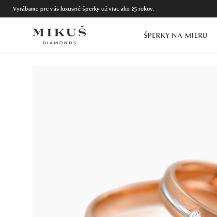
Vyrábame pre vás luxusné šperky už viac ako 25 rokov.
ŠPERKY NA MIERU