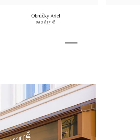
Obrúčky Ariel
od 2 833 €
1
2
3
4
5
6
7