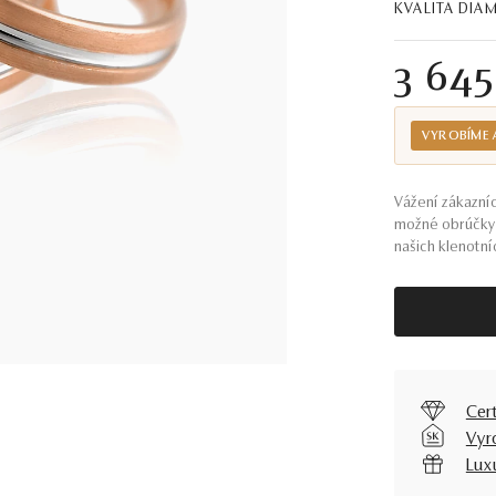
KVALITA DI
3 64
VYROBÍME 
Vážení zákazníc
možné obrúčky 
našich klenotníc
Cer
Vyr
Lux