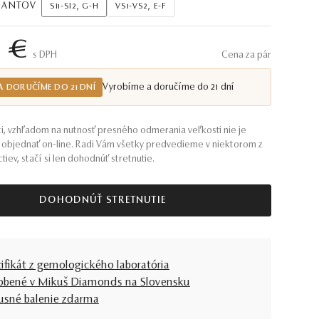
AMANTOV
Si1-SI2, G-H
VS1-VS2, E-F
5 €
S DPH
Cena za pár
Vyrobíme a doručíme do 21 dní
A DORUČÍME DO 21 DNÍ
i, vzhľadom na nutnosť presného odmerania veľkosti nie je
objednať on-line. Radi Vám všetky predvedieme v niektorom z
tiev, stačí si len dohodnúť stretnutie.
DOHODNÚŤ STRETNUTIE
tifikát z gemologického laboratória
obené v Mikuš Diamonds na Slovensku
usné balenie zdarma