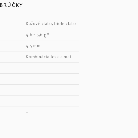
OBRÚČKY
ružové zlato, biele zlato
4,6 - 5,6 g*
4,5 mm
kombinácia lesk a mat
–
–
–
–
V
–