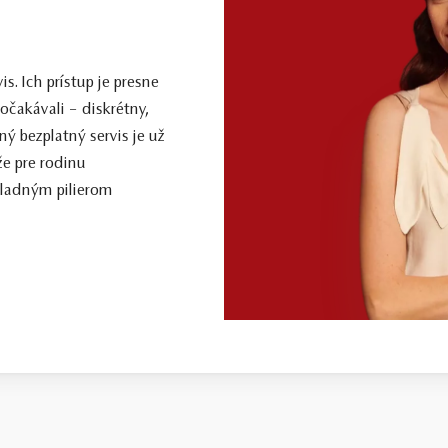
. Ich prístup je presne
očakávali – diskrétny,
ý bezplatný servis je už
že pre rodinu
kladným pilierom