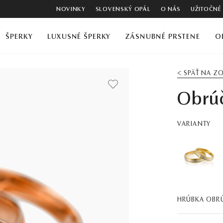
NOVINKY
SLOVENSKÝ OPÁL
O NÁS
UŽITOČNÉ
ŠPERKY
LUXUSNÉ ŠPERKY
ZÁSNUBNÉ PRSTENE
O
< SPÄŤ NA 
Obrú
VARIANTY
HRÚBKA OBR