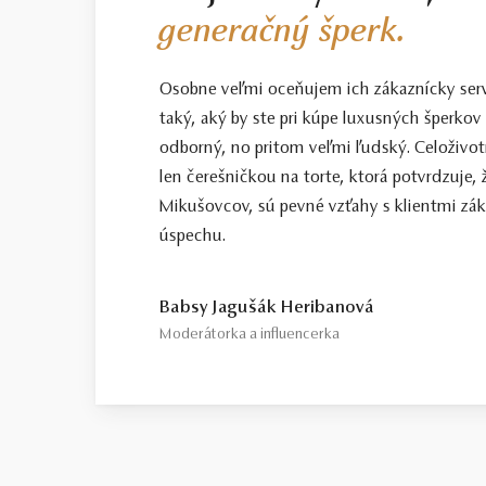
generačný šperk.
Osobne veľmi oceňujem ich zákaznícky servis
taký, aký by ste pri kúpe luxusných šperkov 
odborný, no pritom veľmi ľudský. Celoživotn
len čerešničkou na torte, ktorá potvrdzuje, 
Mikušovcov, sú pevné vzťahy s klientmi zá
úspechu.
Babsy Jagušák Heribanová
Moderátorka a influencerka