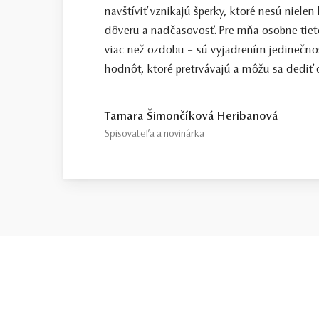
navštíviť vznikajú šperky, ktoré nesú nielen
dôveru a nadčasovosť. Pre mňa osobne tiet
viac než ozdobu – sú vyjadrením jedinečno
hodnôt, ktoré pretrvávajú a môžu sa dediť ď
Tamara Šimončíková Heribanová
Spisovateľa a novinárka