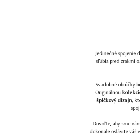
Jedinečné spojenie dv
sľúbia pred zrakmi 
Svadobné obrúčky bo
Originálnou
kolekci
špičkový dizajn
, k
spoj
Dovoľte, aby sme vám 
dokonale oslávite váš v