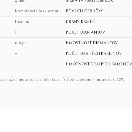
4 mm
ŠÍRKA PÁNSKEJ OBRÚČKY
kombinácia lesk a mat
POVRCH OBRÚČKY
diamant
DRAHÝ KAMEŇ
1
POČET DIAMANTOV
0,03ct
HMOSTNOSŤ DIAMANTOV
–
POČET DRAHÝCH KAMEŇOV
–
HMOTNOSŤ DRAHÝCH KAMEŇO
sa môže hmotnosť drahého kovu líšiť od uvedenej hmotnosti o 20%.