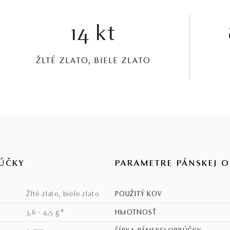
14 kt
ŽLTÉ ZLATO, BIELE ZLATO
ÚČKY
PARAMETRE PÁNSKEJ 
žlté zlato, biele zlato
POUŽITÝ KOV
3,6 - 4,5 g*
HMOTNOSŤ