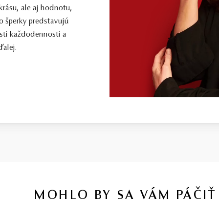
 krásu, ale aj hodnotu,
o šperky predstavujú
sti každodennosti a
alej.
MOHLO BY SA VÁM PÁČIŤ