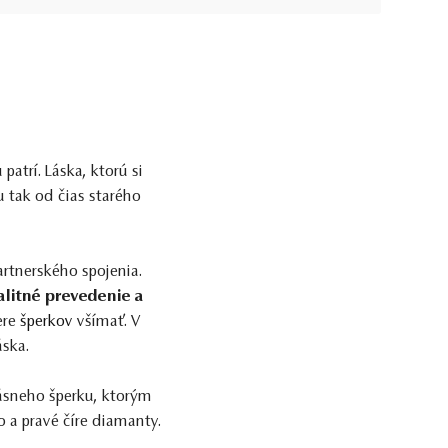
patrí. Láska, ktorú si
u tak od čias starého
rtnerského spojenia.
alitné prevedenie a
ere
šperkov
všímať. V
áska.
rásneho šperku, ktorým
to a pravé číre diamanty.