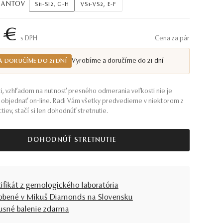
AMANTOV
Si1-SI2, G-H
VS1-VS2, E-F
 €
S DPH
Cena za pár
Vyrobíme a doručíme do 21 dní
A DORUČÍME DO 21 DNÍ
i, vzhľadom na nutnosť presného odmerania veľkosti nie je
objednať on-line. Radi Vám všetky predvedieme v niektorom z
tiev, stačí si len dohodnúť stretnutie.
DOHODNÚŤ STRETNUTIE
tifikát z gemologického laboratória
obené v Mikuš Diamonds na Slovensku
usné balenie zdarma