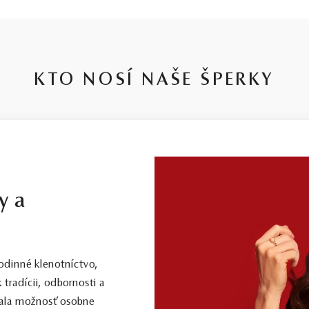
KTO NOSÍ NAŠE ŠPERKY
y a
dinné klenotníctvo,
 tradícii, odbornosti a
 mala možnosť osobne