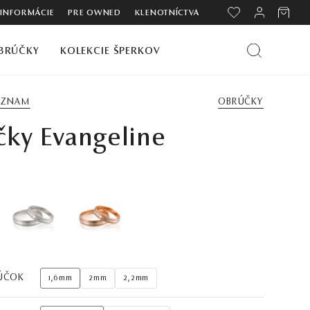
 INFORMÁCIE
PRE OWNED
KLENOTNÍCTVA
BRÚČKY
KOLEKCIE ŠPERKOV
ZOZNAM
OBRÚČKY
čky Evangeline
ÚČOK
1,6mm
2mm
2,2mm