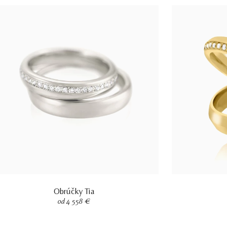
Obrúčky Tia
od 4 558 €