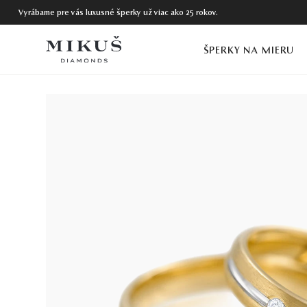
Vyrábame pre vás luxusné šperky už viac ako 25 rokov.
ŠPERKY NA MIERU