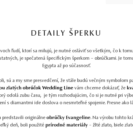
DETAILY ŠPERKU
och ľudí, ktorí sa milujú, je nutné osláviť so všetkým, čo k tomu 
ostatných, je spečatená špecifickým šperkom –
obrúčkami
. Je tom
Egypta až po súčasnosť.
li, sú a my sme presvedčení, že stále budú večným symbolom pa
ou zlatých
obrúčok Wedding Line
vám chceme dokázať, že
kv
torý odolá zubu času, je tým rozhodujúcim, čo si je nutné pri výb
ení s diamantmi ide doslova o nesmrteľné spojenie. Presne ako l
predstavili originálne
obrúčky Evangeline
. Na výrobu tohto k
eľký deň, boli použité
prírodné materiály
–
žlté zlato
, biele zla