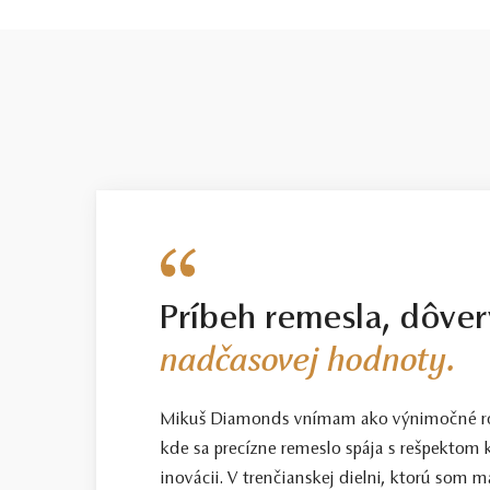
Príbeh remesla, dôver
nadčasovej hodnoty.
Mikuš Diamonds vnímam ako výnimočné ro
kde sa precízne remeslo spája s rešpektom k
inovácii. V trenčianskej dielni, ktorú som