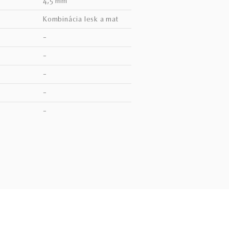
4,5 mm
kombinácia lesk a mat
–
–
–
–
V
–