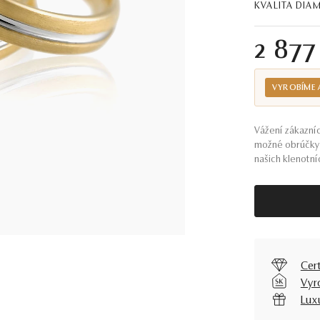
KVALITA DI
2 877
VYROBÍME 
Vážení zákazníc
možné obrúčky 
našich klenotníc
Cer
Vyr
Lux