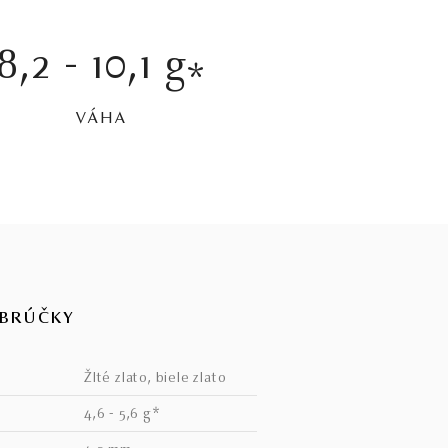
8,2 - 10,1 g
*
VÁHA
OBRÚČKY
žlté zlato, biele zlato
4,6 - 5,6 g*