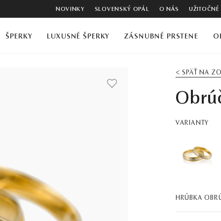
NOVINKY
SLOVENSKÝ OPÁL
O NÁS
UŽITOČNÉ
ŠPERKY
LUXUSNÉ ŠPERKY
ZÁSNUBNÉ PRSTENE
O
< SPÄŤ NA 
Obrú
VARIANTY
HRÚBKA OBR