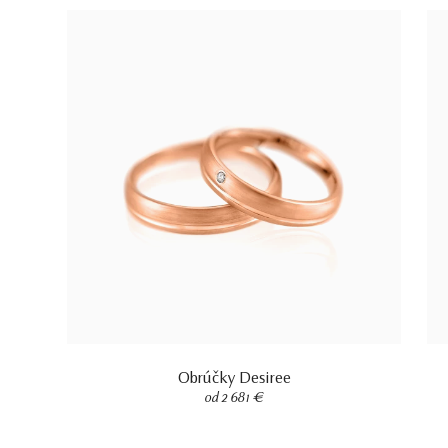
Obrúčky Desiree
od 2 681 €