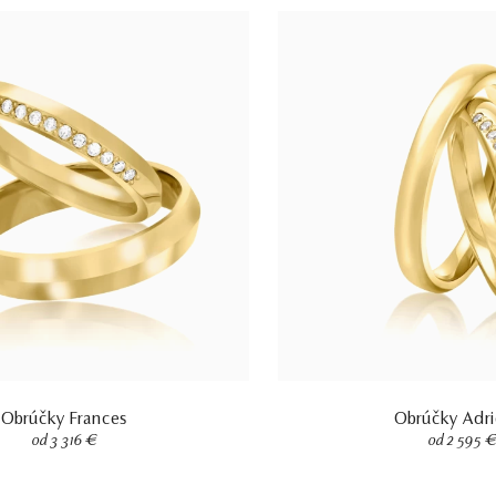
Obrúčky Frances
Obrúčky Adr
od 3 316 €
od 2 595 