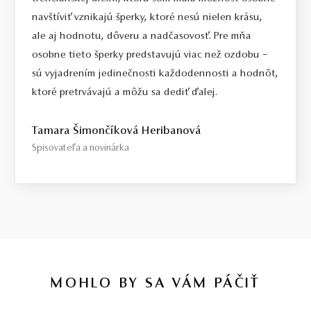
navštíviť vznikajú šperky, ktoré nesú nielen krásu,
ale aj hodnotu, dôveru a nadčasovosť. Pre mňa
osobne tieto šperky predstavujú viac než ozdobu –
sú vyjadrením jedinečnosti každodennosti a hodnôt,
ktoré pretrvávajú a môžu sa dediť ďalej.
Tamara Šimončíková Heribanová
Spisovateľa a novinárka
MOHLO BY SA VÁM PÁČIŤ