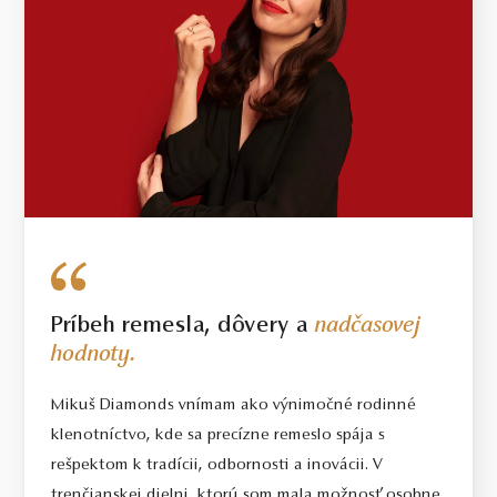
Príbeh remesla, dôvery a
nadčasovej
hodnoty.
Mikuš Diamonds vnímam ako výnimočné rodinné
klenotníctvo, kde sa precízne remeslo spája s
rešpektom k tradícii, odbornosti a inovácii. V
trenčianskej dielni, ktorú som mala možnosť osobne