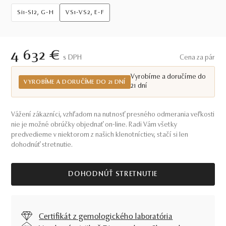
Si1-SI2, G-H
VS1-VS2, E-F
4 632 €
S DPH
Cena za pár
Vyrobíme a doručíme do
VYROBÍME A DORUČÍME DO 21 DNÍ
21 dní
Vážení zákazníci, vzhľadom na nutnosť presného odmerania veľkosti
nie je možné obrúčky objednať on-line. Radi Vám všetky
predvedieme v niektorom z našich klenotníctiev, stačí si len
dohodnúť stretnutie.
DOHODNÚŤ STRETNUTIE
Certifikát z gemologického laboratória