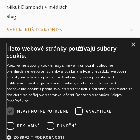
Mikuš Diamonds v médiách
Blog
SVET MIKUŠ DIAMONDS
×
VŠETKO O NÁKUPE
Tieto webové stránky používajú súbory
cookie.
KONTAKT
Používame súbory cookie, aby sme vám umožnili pohodlné
prehliadanie webovej stránky a vďaka analýze prevádzky webovej
Naše klenotníctva
stránky neustále zlepšovali jej funkcie, výkon a použiteľnosť.
Súhlasom povolíte používanie cookies, alebo môžete upraviť
Sídlo spoločnosti
nastavenie cookies podľa svojích preferencií. Podrobné informácie sa
dozviete na našej web stránke v časti Ochrana osobných údajov.
Prečítať viac
NEVYHNUTNE POTREBNÉ
ANALYTICKÉ
REKLAMNÉ
FUNKČNÉ
© MIKUŠ DIAMONDS, A.S. 2026. VŠETKY PRÁVA VYHRADENÉ.
Nastavenia cookies.
ZOBRAZIŤ PODROBNOSTI