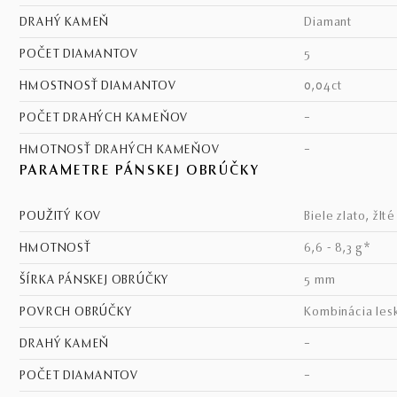
DRAHÝ KAMEŇ
diamant
POČET DIAMANTOV
5
HMOSTNOSŤ DIAMANTOV
0,04ct
POČET DRAHÝCH KAMEŇOV
–
HMOTNOSŤ DRAHÝCH KAMEŇOV
–
PARAMETRE PÁNSKEJ OBRÚČKY
POUŽITÝ KOV
biele zlato, žlt
HMOTNOSŤ
6,6 - 8,3 g*
ŠÍRKA PÁNSKEJ OBRÚČKY
5 mm
POVRCH OBRÚČKY
kombinácia les
DRAHÝ KAMEŇ
–
POČET DIAMANTOV
–