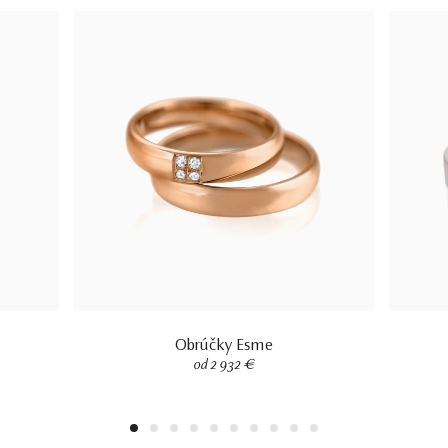
Obrúčky Esme
od 2 932 €
1
2
3
4
5
6
7
8
9
10