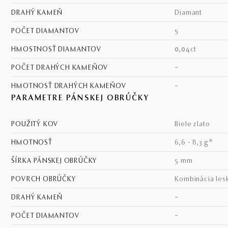
DRAHÝ KAMEŇ
diamant
POČET DIAMANTOV
5
HMOSTNOSŤ DIAMANTOV
0,04ct
POČET DRAHÝCH KAMEŇOV
–
HMOTNOSŤ DRAHÝCH KAMEŇOV
–
PARAMETRE PÁNSKEJ OBRÚČKY
POUŽITÝ KOV
biele zlato
HMOTNOSŤ
6,6 - 8,3 g*
ŠÍRKA PÁNSKEJ OBRÚČKY
5 mm
POVRCH OBRÚČKY
kombinácia les
DRAHÝ KAMEŇ
–
POČET DIAMANTOV
–