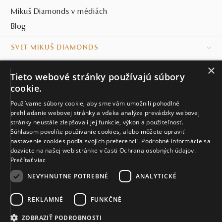
Mikuš Diamonds v médiách
Blog
SVET MIKUŠ DIAMONDS
×
VŠETKO O NÁKUPE
Tieto webové stránky používajú súbory
cookie.
KONTAKT
Používame súbory cookie, aby sme vám umožnili pohodlné
prehliadanie webovej stránky a vďaka analýze prevádzky webovej
Naše klenotníctva
stránky neustále zlepšovali jej funkcie, výkon a použiteľnosť.
Súhlasom povolíte používanie cookies, alebo môžete upraviť
Sídlo spoločnosti
nastavenie cookies podľa svojích preferencií. Podrobné informácie sa
dozviete na našej web stránke v časti Ochrana osobných údajov.
Prečítať viac
NEVYHNUTNE POTREBNÉ
ANALYTICKÉ
REKLAMNÉ
FUNKČNÉ
© MIKUŠ DIAMONDS, A.S. 2026. VŠETKY PRÁVA VYHRADENÉ.
Nastavenia cookies.
ZOBRAZIŤ PODROBNOSTI