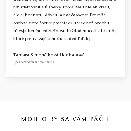
navštíviť vznikajú šperky, ktoré nesú nielen krásu,
ale aj hodnotu, dôveru a nadčasovosť. Pre mňa
osobne tieto šperky predstavujú viac než ozdobu –
sú vyjadrením jedinečnosti každodennosti a hodnôt,
ktoré pretrvávajú a môžu sa dediť ďalej.
Tamara Šimončíková Heribanová
Spisovateľa a novinárka
MOHLO BY SA VÁM PÁČIŤ