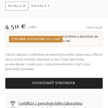
Si1-SI2, G-H
VS1-VS2, E-F
4 511 €
S DPH
Cena za pár
Vyrobíme a doručíme do
VYROBÍME A DORUČÍME DO 21 DNÍ
21 dní
Vážení zákazníci, vzhľadom na nutnosť presného odmerania veľkosti
nie je možné obrúčky objednať on-line. Radi Vám všetky
predvedieme v niektorom z našich klenotníctiev, stačí si len
dohodnúť stretnutie.
DOHODNÚŤ STRETNUTIE
Certifikát z gemologického laboratória