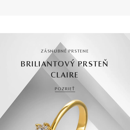
ZÁSNUBNÉ PRSTENE
BRILIANTOVÝ PRSTEŇ
CLAIRE
POZRIEŤ