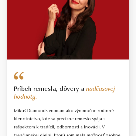
Príbeh remesla, dôvery a
nadčasovej
hodnoty.
Mikuš Diamonds vnímam ako výnimočné rodinné
klenotníctvo, kde sa precízne remeslo spája s
rešpektom k tradícii, odbornosti a inovácii. V
trenčianskej dielni, ktorú som mala možnosť osobne