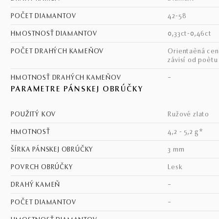
POČET DIAMANTOV
42-58
HMOSTNOSŤ DIAMANTOV
0,33ct-0,46ct
POČET DRAHÝCH KAMEŇOV
Orientaèná cena - cena
závisí od poèt
HMOTNOSŤ DRAHÝCH KAMEŇOV
–
PARAMETRE PÁNSKEJ OBRÚČKY
POUŽITÝ KOV
ružové zlato
HMOTNOSŤ
4,2 - 5,2 g*
ŠÍRKA PÁNSKEJ OBRÚČKY
3 mm
POVRCH OBRÚČKY
lesk
DRAHÝ KAMEŇ
–
POČET DIAMANTOV
–