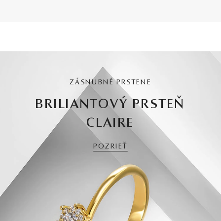
ZÁSNUBNÉ PRSTENE
BRILIANTOVÝ PRSTEŇ
CLAIRE
POZRIEŤ