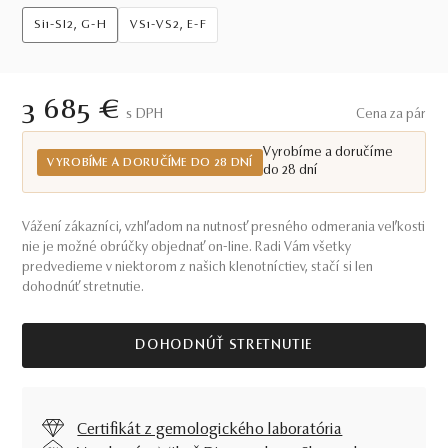
Si1-SI2, G-H
VS1-VS2, E-F
3 685 €
S DPH
Cena za pár
Vyrobíme a doručíme
VYROBÍME A DORUČÍME DO 28 DNÍ
do 28 dní
Vážení zákazníci, vzhľadom na nutnosť presného odmerania veľkosti
nie je možné obrúčky objednať on-line. Radi Vám všetky
predvedieme v niektorom z našich klenotníctiev, stačí si len
dohodnúť stretnutie.
DOHODNÚŤ STRETNUTIE
Certifikát z gemologického laboratória