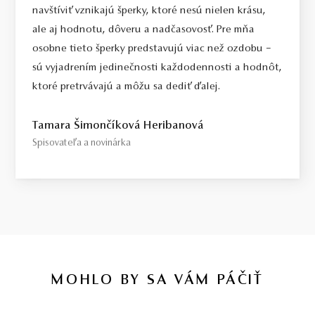
navštíviť vznikajú šperky, ktoré nesú nielen krásu,
ale aj hodnotu, dôveru a nadčasovosť. Pre mňa
osobne tieto šperky predstavujú viac než ozdobu –
sú vyjadrením jedinečnosti každodennosti a hodnôt,
ktoré pretrvávajú a môžu sa dediť ďalej.
Tamara Šimončíková Heribanová
Spisovateľa a novinárka
MOHLO BY SA VÁM PÁČIŤ