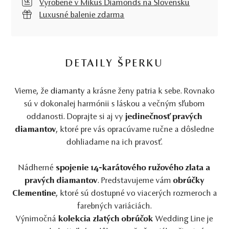
Vyrobené v Mikuš Diamonds na Slovensku
Luxusné balenie zdarma
DETAILY ŠPERKU
Vieme, že
diamanty
a krásne ženy patria k sebe. Rovnako
sú v dokonalej harmónii s láskou a večným sľubom
oddanosti. Doprajte si aj vy
jedinečnosť pravých
diamantov
, ktoré pre vás opracúvame ručne a dôsledne
dohliadame na ich pravosť.
Nádherné
spojenie 14-karátového ružového zlata a
pravých diamantov
. Predstavujeme vám
obrúčky
Clementine
, ktoré sú dostupné vo viacerých rozmeroch a
farebných variáciách.
Výnimočná
kolekcia zlatých obrúčok
Wedding Line je