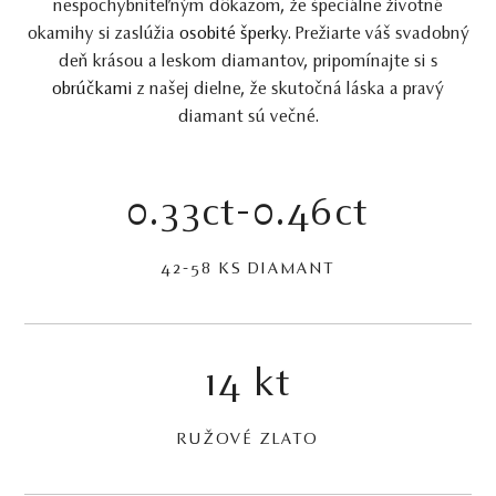
nespochybniteľným dôkazom, že špeciálne životné
okamihy si zaslúžia
osobité šperky.
Prežiarte váš svadobný
deň krásou a leskom diamantov, pripomínajte si s
obrúčkami
z našej dielne, že skutočná láska a pravý
diamant sú večné.
0.33ct-0.46ct
42-58 KS DIAMANT
14 kt
RUŽOVÉ ZLATO