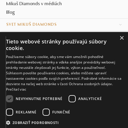
Mikuš Diamonds v médiách
Blog
SVET MIKUŠ DIAMONDS
×
VŠETKO O NÁKUPE
Tieto webové stránky používajú súbory
cookie.
KONTAKT
Používame súbory cookie, aby sme vám umožnili pohodlné
prehliadanie webovej stránky a vďaka analýze prevádzky webovej
Naše klenotníctva
stránky neustále zlepšovali jej funkcie, výkon a použiteľnosť.
Súhlasom povolíte používanie cookies, alebo môžete upraviť
Sídlo spoločnosti
nastavenie cookies podľa svojích preferencií. Podrobné informácie sa
dozviete na našej web stránke v časti Ochrana osobných údajov.
Prečítať viac
NEVYHNUTNE POTREBNÉ
ANALYTICKÉ
REKLAMNÉ
FUNKČNÉ
© MIKUŠ DIAMONDS, A.S. 2026. VŠETKY PRÁVA VYHRADENÉ.
Nastavenia cookies.
ZOBRAZIŤ PODROBNOSTI