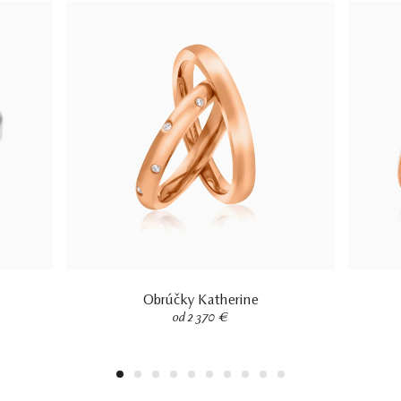
Obrúčky Katherine
od 2 370 €
1
2
3
4
5
6
7
8
9
10