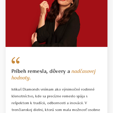
Príbeh remesla, dôvery a
nadčasovej
hodnoty.
Mikuš Diamonds vnímam ako výnimočné rodinné
klenotníctvo, kde sa precízne remeslo spája s
rešpektom k tradícii, odbornosti a inovácii. V
trenčianskej dielni, ktorú som mala možnosť osobne