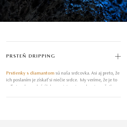
PRSTEŇ DRIPPING
Prstienky s diamantom
sú naša srdcovka. Asi aj preto, že
ich poslaním je získať si niečie srdce. My veríme, že je to
veľmi zodpovedná úloha a pristupujeme k nej so všetkou
vážnosťou.
Pri ručnej výrobe našich klenotov
nerobíme
žiadne kompromisy – pracujeme iba so zlatom a
prírodnými diamantmi. Ich kvalitu si pravidelne
overujeme na diamantovej burze v Antverpách.