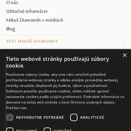
O nás
Užitočné informácie
Mikuš Diamonds v médiách
Blog
SVET MIKUŠ DIAMONDS
×
VŠETKO O NÁKUPE
Tieto webové stránky používajú súbory
cookie.
KONTAKT
Používame súbory cookie, aby sme vám umožnili pohodlné
Naše klenotníctva
prehliadanie webovej stránky a vďaka analýze prevádzky webovej
stránky neustále zlepšovali jej funkcie, výkon a použiteľnosť.
Súhlasom povolíte používanie cookies, alebo môžete upraviť
Sídlo spoločnosti
nastavenie cookies podľa svojích preferencií. Podrobné informácie sa
dozviete na našej web stránke v časti Ochrana osobných údajov.
Prečítať viac
NEVYHNUTNE POTREBNÉ
ANALYTICKÉ