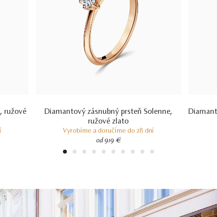
, ružové
Diamantový zásnubný prsteň Solenne,
Diamanto
ružové zlato
í
Vyrobíme a doručíme do 28 dní
od 919 €
1
2
3
4
5
6
7
8
9
10