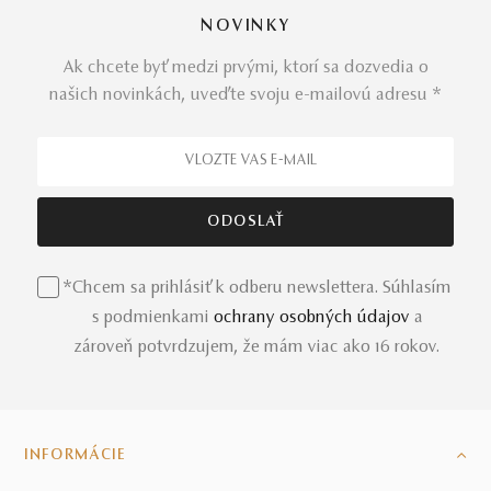
NOVINKY
Vybrať si môžete z nadčasových modelov
šperkov
, ale je
tu aj možnosť vytvoriť pre vás
prsteň na mieru
.
Ak chcete byť medzi prvými, ktorí sa dozvedia o
Skutočný originál, presne ako vy.
našich novinkách, uveďte svoju e-mailovú adresu *
Luxusné diamantové tvary
vsadené do bieleho zlata a
nespočetné množstvo odtieňov lásky, to je
prsteň
Dripping
, ktorému sa nedá odolať. Čakanie na tú pravú
skončilo, máte na dosah všetko, po čom ste vždy túžili.
Neváhajte už ani chvíľu a obdarujte ju krásnym prsteňom
*Chcem sa prihlásiť k odberu newslettera. Súhlasím
s drahým kameňom aj v ružovom a žltom zlate.
s podmienkami
ochrany osobných údajov
a
zároveň potvrdzujem, že mám viac ako 16 rokov.
INFORMÁCIE