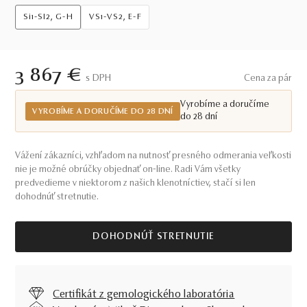
Si1-SI2, G-H
VS1-VS2, E-F
3 867 €
S DPH
Cena za pár
Vyrobíme a doručíme
VYROBÍME A DORUČÍME DO 28 DNÍ
do 28 dní
Vážení zákazníci, vzhľadom na nutnosť presného odmerania veľkosti
nie je možné obrúčky objednať on-line. Radi Vám všetky
predvedieme v niektorom z našich klenotníctiev, stačí si len
dohodnúť stretnutie.
DOHODNÚŤ STRETNUTIE
Certifikát z gemologického laboratória