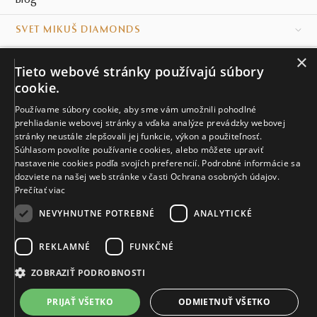
Blog
SVET MIKUŠ DIAMONDS
×
VŠETKO O NÁKUPE
Tieto webové stránky používajú súbory
cookie.
KONTAKT
Používame súbory cookie, aby sme vám umožnili pohodlné
prehliadanie webovej stránky a vďaka analýze prevádzky webovej
Naše klenotníctva
stránky neustále zlepšovali jej funkcie, výkon a použiteľnosť.
Súhlasom povolíte používanie cookies, alebo môžete upraviť
Sídlo spoločnosti
nastavenie cookies podľa svojích preferencií. Podrobné informácie sa
dozviete na našej web stránke v časti Ochrana osobných údajov.
Prečítať viac
NEVYHNUTNE POTREBNÉ
ANALYTICKÉ
REKLAMNÉ
FUNKČNÉ
© MIKUŠ DIAMONDS, A.S. 2026. VŠETKY PRÁVA VYHRADENÉ.
Nastavenia cookies.
ZOBRAZIŤ PODROBNOSTI
3 867 €
PRIJAŤ VŠETKO
ODMIETNUŤ VŠETKO
VIAC INFO
Vyrobíme a doručíme do 28 dní