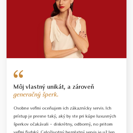
Môj vlastný unikát, a zároveň
generačný šperk.
Osobne veľmi oceňujem ich zákaznícky servis. Ich
prístup je presne taký, aký by ste pri kúpe luxusných
šperkov očakávali – diskrétny, odborný, no pritom
veľmi ľudský. Celoživotný bezplatný servis je už len