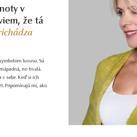
noty v
viem, že tá
prichádza
 symbolom luxusu. Sú
enápadná, no trvalá.
 v sebe. Keď si ich
t. Pripomínajú mi, ako