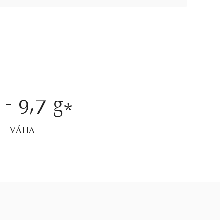
 - 9,7 g
*
VÁHA