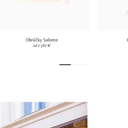
Obrúčky Salome
od 2 582 €
1
2
3
4
5
6
7