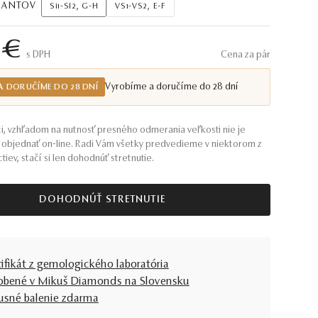
AMANTOV
Si1-SI2, G-H
VS1-VS2, E-F
 €
S DPH
Cena za pár
Vyrobíme a doručíme do 28 dní
A DORUČÍME DO 28 DNÍ
i, vzhľadom na nutnosť presného odmerania veľkosti nie je
objednať on-line. Radi Vám všetky predvedieme v niektorom z
tiev, stačí si len dohodnúť stretnutie.
DOHODNÚŤ STRETNUTIE
tifikát z gemologického laboratória
obené v Mikuš Diamonds na Slovensku
usné balenie zdarma