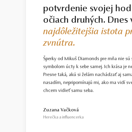
potvrdenie svojej hod
očiach druhých. Dnes 
najdôležitejšia istota 
zvnútra.
Šperky od Mikuš Diamonds pre mňa nie sú
symbolom úcty k sebe samej. Ich krása je n
Presne taká, akú si želám nachádzať aj sama
nasadím, nepripomínajú mi, ako ma vidí sve
chcem vidieť samu seba.
Zuzana Vačková
Herečka a influencerka