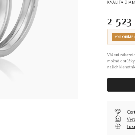
KVALITA DI
2 523
VYROBÍME 
Vážení zákazníc
možné obrúčky 
našich klenotníc
Cer
Vyr
Lux