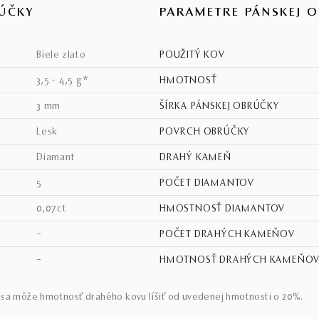
ÚČKY
PARAMETRE PÁNSKEJ 
biele zlato
POUŽITÝ KOV
3,5 - 4,5 g*
HMOTNOSŤ
3 mm
ŠÍRKA PÁNSKEJ OBRÚČKY
lesk
POVRCH OBRÚČKY
diamant
DRAHÝ KAMEŇ
5
POČET DIAMANTOV
0,07ct
HMOSTNOSŤ DIAMANTOV
–
POČET DRAHÝCH KAMEŇOV
–
HMOTNOSŤ DRAHÝCH KAMEŇO
sa môže hmotnosť drahého kovu líšiť od uvedenej hmotnosti o 20%.