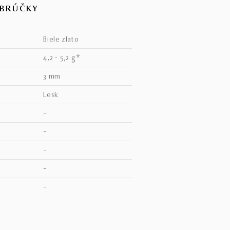
OBRÚČKY
biele zlato
4,2 - 5,2 g*
3 mm
lesk
–
–
–
–
V
–