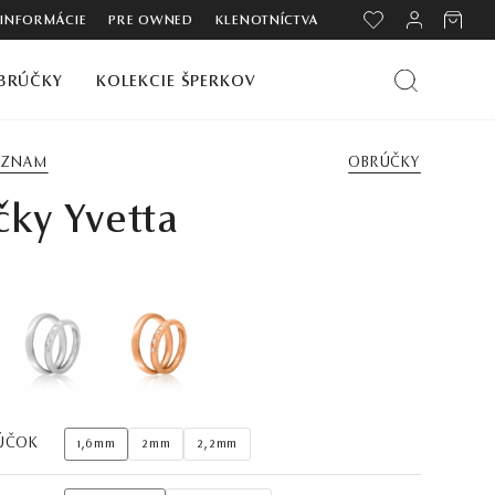
 INFORMÁCIE
PRE OWNED
KLENOTNÍCTVA
BRÚČKY
KOLEKCIE ŠPERKOV
ZOZNAM
OBRÚČKY
ky Yvetta
ÚČOK
1,6mm
2mm
2,2mm