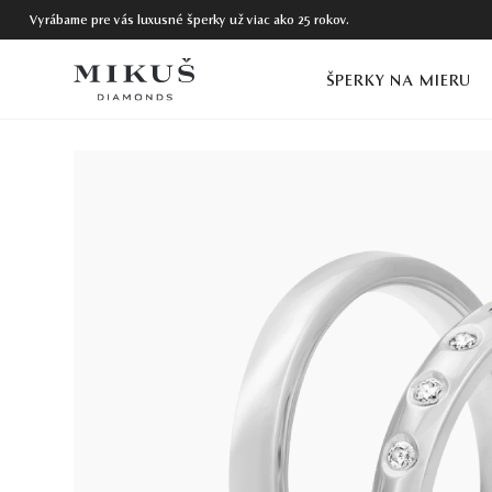
Vyrábame pre vás luxusné šperky už viac ako 25 rokov.
ŠPERKY NA MIERU