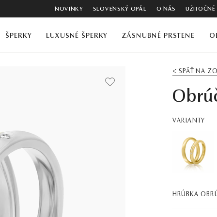
NOVINKY
SLOVENSKÝ OPÁL
O NÁS
UŽITOČNÉ
ŠPERKY
LUXUSNÉ ŠPERKY
ZÁSNUBNÉ PRSTENE
O
< SPÄŤ NA 
Obrúč
VARIANTY
HRÚBKA OBR