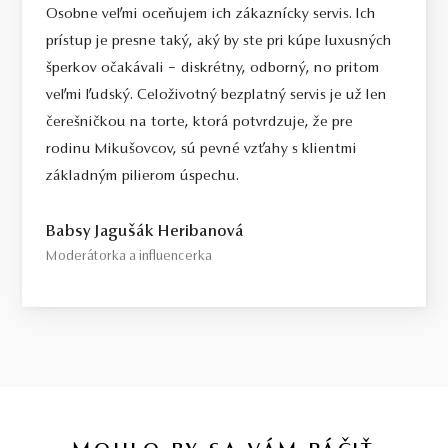
Osobne veľmi oceňujem ich zákaznícky servis. Ich
prístup je presne taký, aký by ste pri kúpe luxusných
šperkov očakávali – diskrétny, odborný, no pritom
veľmi ľudský. Celoživotný bezplatný servis je už len
čerešničkou na torte, ktorá potvrdzuje, že pre
rodinu Mikušovcov, sú pevné vzťahy s klientmi
základným pilierom úspechu.
Babsy Jagušák Heribanová
Moderátorka a influencerka