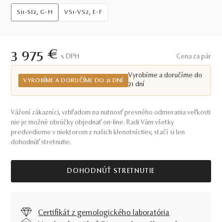
Si1-SI2, G-H
VS1-VS2, E-F
3 975 €
S DPH
Cena za pár
Vyrobíme a doručíme do
VYROBÍME A DORUČÍME DO 21 DNÍ
21 dní
Vážení zákazníci, vzhľadom na nutnosť presného odmerania veľkosti
nie je možné obrúčky objednať on-line. Radi Vám všetky
predvedieme v niektorom z našich klenotníctiev, stačí si len
dohodnúť stretnutie.
DOHODNÚŤ STRETNUTIE
Certifikát z gemologického laboratória