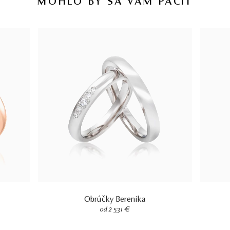
MOHLO BY SA VÁM PÁČIŤ
Obrúčky Berenika
od 2 531 €