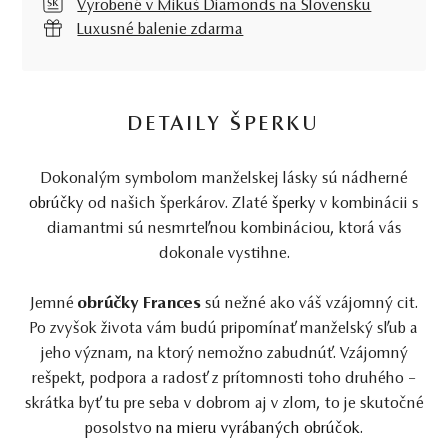
Vyrobené v Mikuš Diamonds na Slovensku
Luxusné balenie zdarma
DETAILY ŠPERKU
Dokonalým symbolom manželskej lásky sú nádherné
obrúčky
od našich šperkárov. Zlaté
šperky
v kombinácii s
diamantmi sú nesmrteľnou kombináciou, ktorá vás
dokonale vystihne.
Jemné
obrúčky Frances
sú nežné ako váš vzájomný cit.
Po zvyšok života vám budú pripomínať manželský sľub a
jeho význam, na ktorý nemožno zabudnúť. Vzájomný
rešpekt, podpora a radosť z prítomnosti toho druhého –
skrátka byť tu pre seba v dobrom aj v zlom, to je skutočné
posolstvo
na mieru vyrábaných obrúčok
.