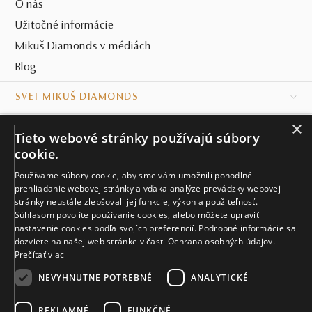
O nás
Užitočné informácie
Mikuš Diamonds v médiách
Blog
SVET MIKUŠ DIAMONDS
×
VŠETKO O NÁKUPE
Tieto webové stránky používajú súbory
cookie.
KONTAKT
Používame súbory cookie, aby sme vám umožnili pohodlné
prehliadanie webovej stránky a vďaka analýze prevádzky webovej
Naše klenotníctva
stránky neustále zlepšovali jej funkcie, výkon a použiteľnosť.
Súhlasom povolíte používanie cookies, alebo môžete upraviť
Sídlo spoločnosti
nastavenie cookies podľa svojích preferencií. Podrobné informácie sa
dozviete na našej web stránke v časti Ochrana osobných údajov.
Prečítať viac
NEVYHNUTNE POTREBNÉ
ANALYTICKÉ
REKLAMNÉ
FUNKČNÉ