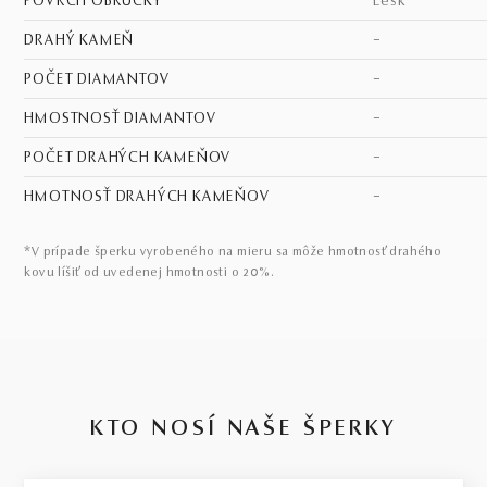
POVRCH OBRÚČKY
lesk
DRAHÝ KAMEŇ
–
POČET DIAMANTOV
–
HMOSTNOSŤ DIAMANTOV
–
POČET DRAHÝCH KAMEŇOV
–
HMOTNOSŤ DRAHÝCH KAMEŇOV
–
*V prípade šperku vyrobeného na mieru sa môže hmotnosť drahého
kovu líšiť od uvedenej hmotnosti o 20%.
KTO NOSÍ NAŠE ŠPERKY