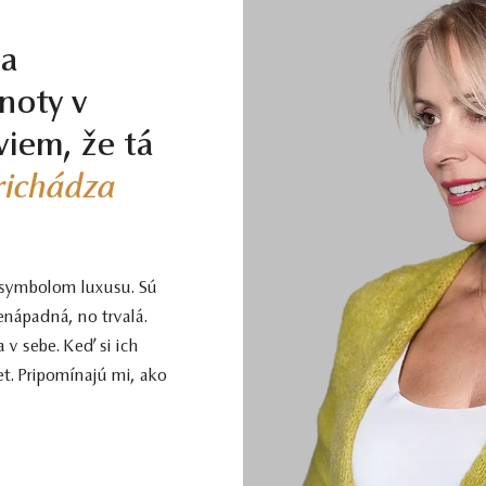
la
noty v
viem, že tá
prichádza
 symbolom luxusu. Sú
enápadná, no trvalá.
 v sebe. Keď si ich
t. Pripomínajú mi, ako