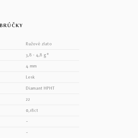
OBRÚČKY
ružové zlato
3,8 - 4,8 g*
4 mm
lesk
diamant HPHT
22
0,18ct
–
V
–