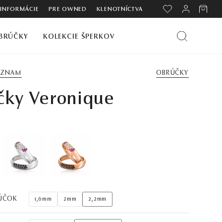
 INFORMÁCIE
PRE OWNED
KLENOTNÍCTVA
BRÚČKY
KOLEKCIE ŠPERKOV
ZOZNAM
OBRÚČKY
čky Veronique
ÚČOK
1,6mm
2mm
2,2mm