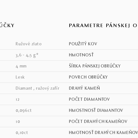
ÚČKY
PARAMETRE PÁNSKEJ 
ružové zlato
POUŽITÝ KOV
3,6 - 4,5 g*
HMOTNOSŤ
4 mm
ŠÍRKA PÁNSKEJ OBRÚČKY
lesk
POVRCH OBRÚČKY
diamant , ružový zafír
DRAHÝ KAMEŇ
12
POČET DIAMANTOV
0,096ct
HMOSTNOSŤ DIAMANTOV
10
POČET DRAHÝCH KAMEŇOV
0,10ct
HMOTNOSŤ DRAHÝCH KAMEŇO