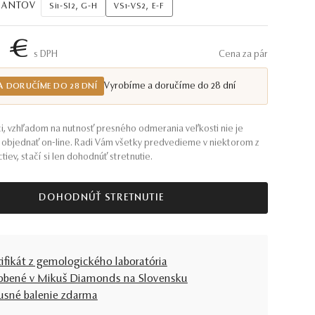
AMANTOV
Si1-SI2, G-H
VS1-VS2, E-F
8 €
S DPH
Cena za pár
Vyrobíme a doručíme do 28 dní
A DORUČÍME DO 28 DNÍ
i, vzhľadom na nutnosť presného odmerania veľkosti nie je
objednať on-line. Radi Vám všetky predvedieme v niektorom z
tiev, stačí si len dohodnúť stretnutie.
DOHODNÚŤ STRETNUTIE
tifikát z gemologického laboratória
obené v Mikuš Diamonds na Slovensku
usné balenie zdarma