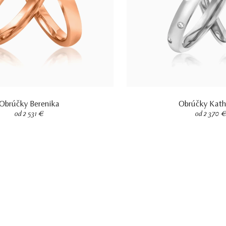
Obrúčky Berenika
Obrúčky Kath
od 2 531 €
od 2 370 