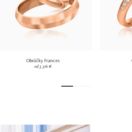
Obrúčky Frances
od 3 316 €
1
2
3
4
5
6
7