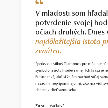
V mladosti som hľada
potvrdenie svojej hod
očiach druhých. Dnes 
najdôležitejšia istota 
zvnútra.
Šperky od Mikuš Diamonds pre mňa nie sú
symbolom úcty k sebe samej. Ich krása je n
Presne taká, akú si želám nachádzať aj sama
nasadím, nepripomínajú mi, ako ma vidí sve
chcem vidieť samu seba.
Zuzana Vačková