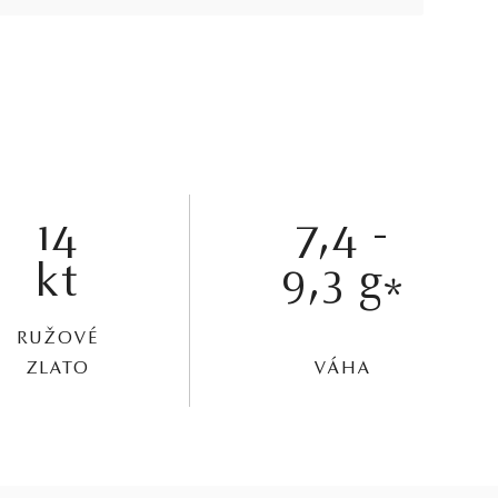
14
7,4 -
kt
9,3 g
*
RUŽOVÉ
ZLATO
VÁHA