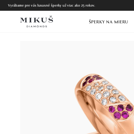
Vyrábame pre vás luxusné šperky už viac ako 25 rokov.
ŠPERKY NA MIERU