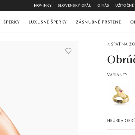
NOVINKY
SLOVENSKÝ OPÁL
O NÁS
UŽITOČNÉ
ŠPERKY
LUXUSNÉ ŠPERKY
ZÁSNUBNÉ PRSTENE
O
< SPÄŤ NA 
Obrú
VARIANTY
HRÚBKA OBR