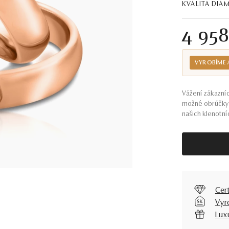
KVALITA DI
4 95
VYROBÍME 
Vážení zákazníc
možné obrúčky 
našich klenotníc
Cer
Vyr
Lux