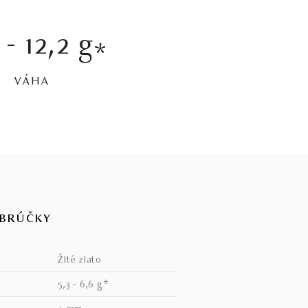
 - 12,2 g
*
VÁHA
OBRÚČKY
žlté zlato
5,3 - 6,6 g*