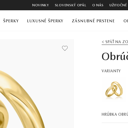
NOVINKY
SLOVENSKÝ OPÁL
O NÁS
UŽITOČNÉ
ŠPERKY
LUXUSNÉ ŠPERKY
ZÁSNUBNÉ PRSTENE
O
< SPÄŤ NA 
Obrú
VARIANTY
HRÚBKA OBR