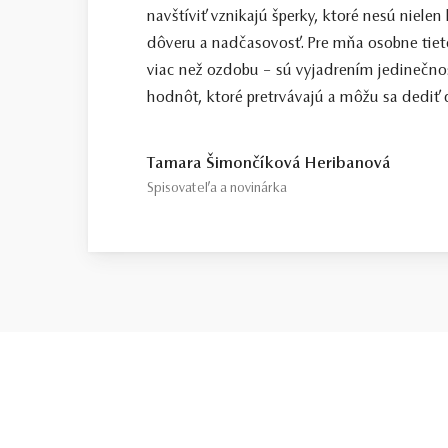
navštíviť vznikajú šperky, ktoré nesú nielen
dôveru a nadčasovosť. Pre mňa osobne tiet
viac než ozdobu – sú vyjadrením jedinečno
hodnôt, ktoré pretrvávajú a môžu sa dediť ď
Tamara Šimončíková Heribanová
Spisovateľa a novinárka