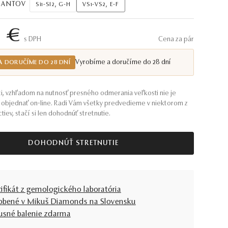
AMANTOV
Si1-SI2, G-H
VS1-VS2, E-F
6 €
S DPH
Cena za pár
Vyrobíme a doručíme do 28 dní
A DORUČÍME DO 28 DNÍ
i, vzhľadom na nutnosť presného odmerania veľkosti nie je
objednať on-line. Radi Vám všetky predvedieme v niektorom z
tiev, stačí si len dohodnúť stretnutie.
DOHODNÚŤ STRETNUTIE
tifikát z gemologického laboratória
obené v Mikuš Diamonds na Slovensku
usné balenie zdarma