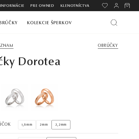
 INFORMÁCIE
PRE OWNED
KLENOTNÍCTVA
BRÚČKY
KOLEKCIE ŠPERKOV
ZOZNAM
OBRÚČKY
čky Dorotea
ÚČOK
1,6mm
2mm
2,2mm