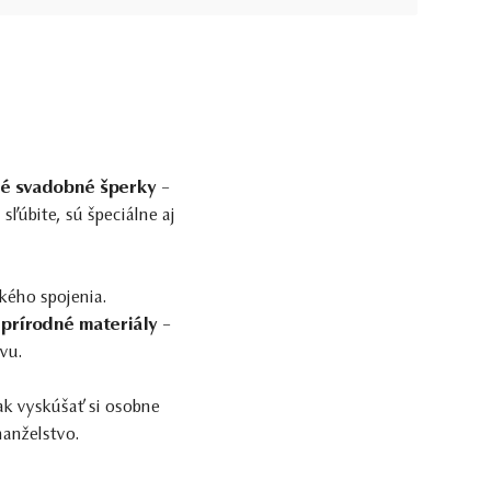
né svadobné šperky
–
ľúbite, sú špeciálne aj
kého spojenia.
e
prírodné materiály
–
vu.
ak vyskúšať si osobne
manželstvo.