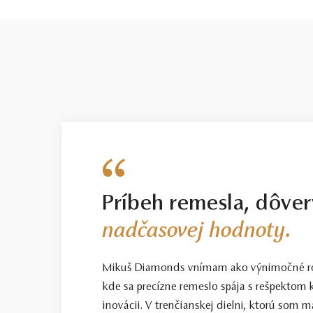
Príbeh remesla, dôver
nadčasovej hodnoty.
Mikuš Diamonds vnímam ako výnimočné ro
kde sa precízne remeslo spája s rešpektom k
inovácii. V trenčianskej dielni, ktorú som