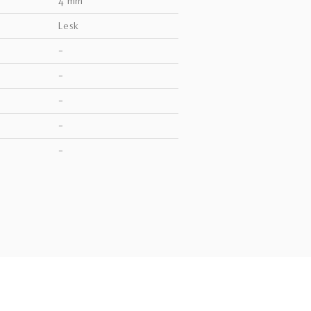
4 mm
lesk
–
–
–
–
V
–