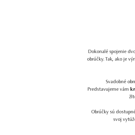
Dokonalé spojenie dv
obrúčky. Tak, ako je v
Svadobné
obr
Predstavujeme vám
k
žl
Obrúčky sú dostupné 
svoj vytú