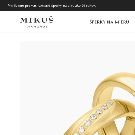
Vyrábame pre vás luxusné šperky už viac ako 25 rokov.
ŠPERKY NA MIERU