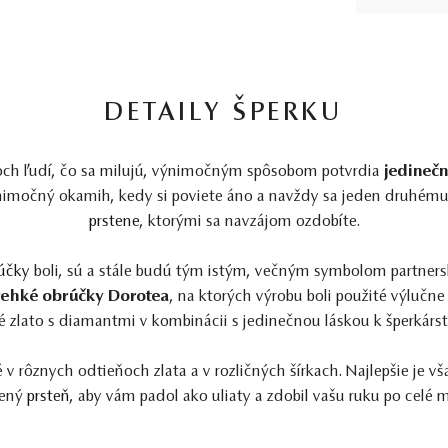
DETAILY ŠPERKU
och ľudí, čo sa milujú, výnimočným spôsobom potvrdia
jedineč
ýnimočný okamih, kedy si poviete áno a navždy sa jeden druhému s
prstene
, ktorými sa navzájom ozdobíte.
účky
boli, sú a stále budú tým istým, večným symbolom partners
rehké obrúčky Dorotea
, na ktorých výrobu boli použité výlučn
té zlato s diamantmi v kombinácii s jedinečnou láskou k šperkárst
v rôznych odtieňoch zlata a v rozličných šírkach. Najlepšie je vš
žený
prsteň
, aby vám padol ako uliaty a zdobil vašu ruku po celé 