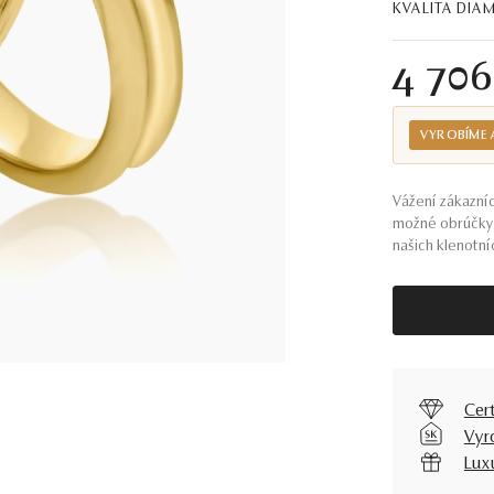
KVALITA DI
4 70
VYROBÍME 
Vážení zákazníc
možné obrúčky 
našich klenotníc
Cer
Vyr
Lux