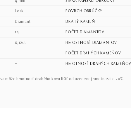
4 mm
ŠÍRKA PÁNSKEJ OBRÚČKY
lesk
POVRCH OBRÚČKY
diamant
DRAHÝ KAMEŇ
15
POČET DIAMANTOV
0,12ct
HMOSTNOSŤ DIAMANTOV
–
POČET DRAHÝCH KAMEŇOV
–
HMOTNOSŤ DRAHÝCH KAMEŇO
sa môže hmotnosť drahého kovu líšiť od uvedenej hmotnosti o 20%.