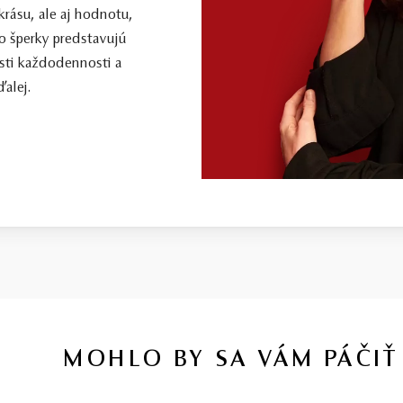
 krásu, ale aj hodnotu,
o šperky predstavujú
sti každodennosti a
alej.
MOHLO BY SA VÁM PÁČIŤ