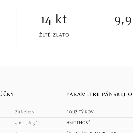
14 kt
9,9
ŽLTÉ ZLATO
ÚČKY
PARAMETRE PÁNSKEJ 
žlté zlato
POUŽITÝ KOV
4,6 - 5,6 g*
HMOTNOSŤ