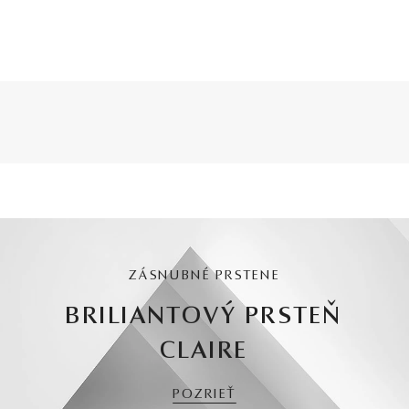
ZÁSNUBNÉ PRSTENE
BRILIANTOVÝ PRSTEŇ
CLAIRE
POZRIEŤ