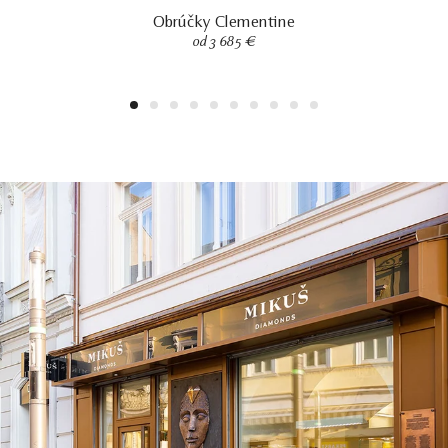
Obrúčky Clementine
od 3 685 €
1
2
3
4
5
6
7
8
9
10