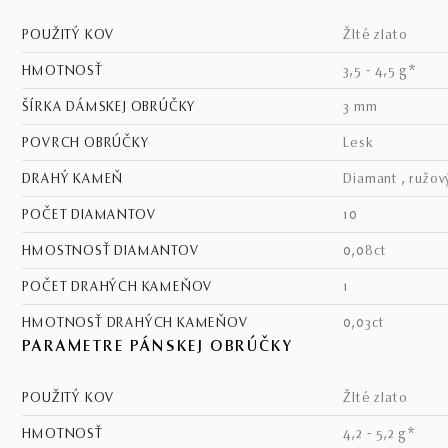
POUŽITÝ KOV
žlté zlato
HMOTNOSŤ
3,5 - 4,5 g*
ŠÍRKA DÁMSKEJ OBRÚČKY
3 mm
POVRCH OBRÚČKY
lesk
DRAHÝ KAMEŇ
diamant , ružov
POČET DIAMANTOV
10
HMOSTNOSŤ DIAMANTOV
0,08ct
POČET DRAHÝCH KAMEŇOV
1
HMOTNOSŤ DRAHÝCH KAMEŇOV
0,03ct
PARAMETRE PÁNSKEJ OBRÚČKY
POUŽITÝ KOV
žlté zlato
HMOTNOSŤ
4,2 - 5,2 g*