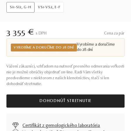
Si1-SI2, G-H
VS1-VS2, E-F
3 355 €
S DPH
Cena za pár
Vyrobíme a doručíme
VYROBÍME A DORUČÍME DO 28 DNÍ
do 28 dní
Vážení zákazníci, vzhľadom na nutnosť presného odmerania veľkosti
nie je možné obrúčky objednať on-line. Radi Vám všetky
predvedieme v niektorom z našich klenotníctiev, stačí si len
dohodnúť stretnutie.
DOHODNÚŤ STRETNUTIE
Certifikát z gemologického laboratória