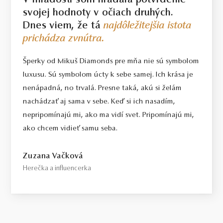
V mladosti som hľadala potvrdenie
svojej hodnoty v očiach druhých.
Dnes viem, že tá
najdôležitejšia istota
prichádza zvnútra.
Šperky od Mikuš Diamonds pre mňa nie sú symbolom
luxusu. Sú symbolom úcty k sebe samej. Ich krása je
nenápadná, no trvalá. Presne taká, akú si želám
nachádzať aj sama v sebe. Keď si ich nasadím,
nepripomínajú mi, ako ma vidí svet. Pripomínajú mi,
ako chcem vidieť samu seba.
Zuzana Vačková
Herečka a influencerka