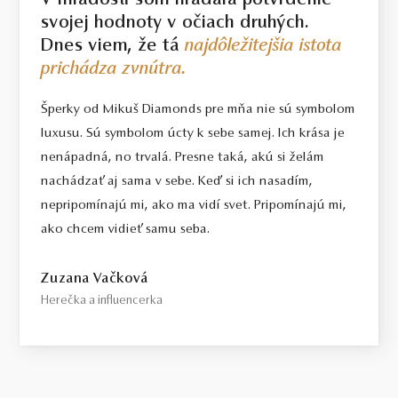
V mladosti som hľadala potvrdenie
svojej hodnoty v očiach druhých.
Dnes viem, že tá
najdôležitejšia istota
prichádza zvnútra.
Šperky od Mikuš Diamonds pre mňa nie sú symbolom
luxusu. Sú symbolom úcty k sebe samej. Ich krása je
nenápadná, no trvalá. Presne taká, akú si želám
nachádzať aj sama v sebe. Keď si ich nasadím,
nepripomínajú mi, ako ma vidí svet. Pripomínajú mi,
ako chcem vidieť samu seba.
Zuzana Vačková
Herečka a influencerka