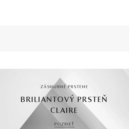
ZÁSNUBNÉ PRSTENE
BRILIANTOVÝ PRSTEŇ
CLAIRE
POZRIEŤ