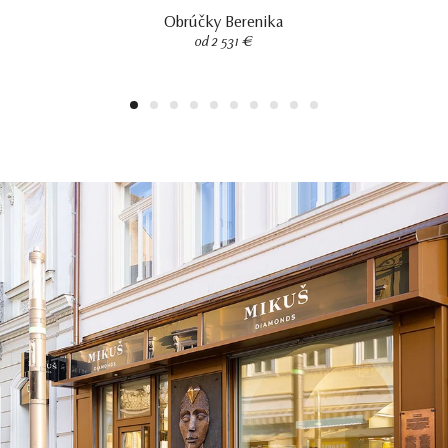
Obrúčky Berenika
od 2 531 €
1
2
3
4
5
6
7
8
9
10