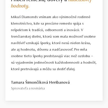
Príbeh remesla, dôvery a
nadčasovej
hodnoty.
Mikuš Diamonds vnímam ako výnimočné rodinné
klenotníctvo, kde sa precízne remeslo spája s
rešpektom k tradícii, odbornosti a inovácii. V
trenčianskej dielni, ktorú som mala možnosť osobne
navštíviť vznikajú šperky, ktoré nesú nielen krásu,
ale aj hodnotu, dôveru a nadčasovosť. Pre mňa
osobne tieto šperky predstavujú viac než ozdobu –
sú vyjadrením jedinečnosti každodennosti a hodnôt,
ktoré pretrvávajú a môžu sa dediť ďalej.
Tamara Šimončíková Heribanová
Spisovateľa a novinárka