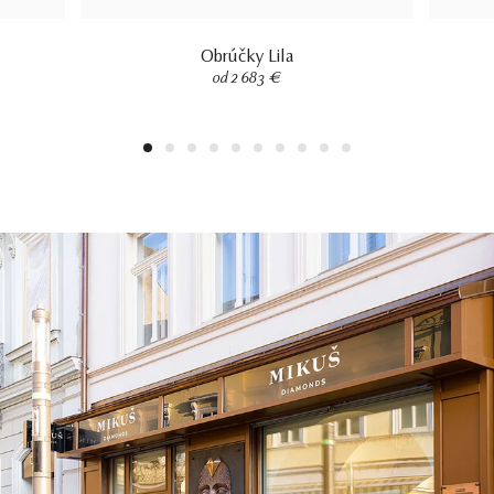
Obrúčky Lila
od 2 683 €
1
2
3
4
5
6
7
8
9
10