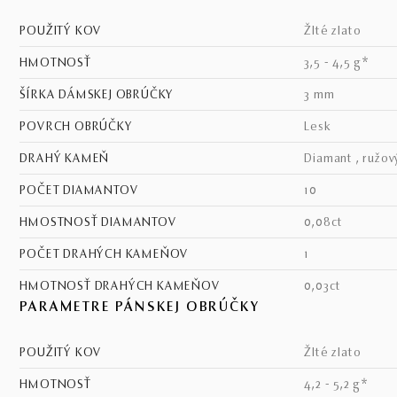
POUŽITÝ KOV
žlté zlato
HMOTNOSŤ
3,5 - 4,5 g*
ŠÍRKA DÁMSKEJ OBRÚČKY
3 mm
POVRCH OBRÚČKY
lesk
DRAHÝ KAMEŇ
diamant , ružov
POČET DIAMANTOV
10
HMOSTNOSŤ DIAMANTOV
0,08ct
POČET DRAHÝCH KAMEŇOV
1
HMOTNOSŤ DRAHÝCH KAMEŇOV
0,03ct
PARAMETRE PÁNSKEJ OBRÚČKY
POUŽITÝ KOV
žlté zlato
HMOTNOSŤ
4,2 - 5,2 g*