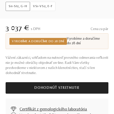
Si1-SI2, G-H
VS1-VS2, E-F
3 037 €
S DPH
Cena za pár
Vyrobíme a doručíme
VYROBÍME A DORUČÍME DO 28 DNÍ
do 28 dní
Vážení zákazníci, vzhľadom na nutnosť presného odmerania veľkosti
nie je možné obrúčky objednať on-line. Radi Vám všetky
predvedieme v niektorom z našich klenotníctiev, stačí si len
dohodnúť stretnutie.
DOHODNÚŤ STRETNUTIE
Certifikát z gemologického laboratória